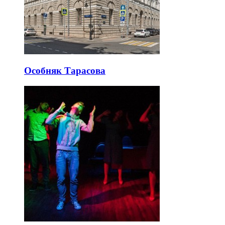
Особняк Тарасова