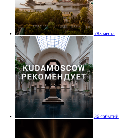
783 места
36 событий