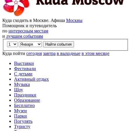
Куда сходить в Москве. Афиша
Москвы
Помощник и путеводитель
по
интересным местам
и
лучшим событиям
Куда пойти
сегодня
завтра
в выходные
в этом месяце
Выставки
Фестивали
С детьми
Активный отдых
Музыка
Шоу
Праздники
Образование
Бесплатно
Музеи
Парки
Погулять
Туристу