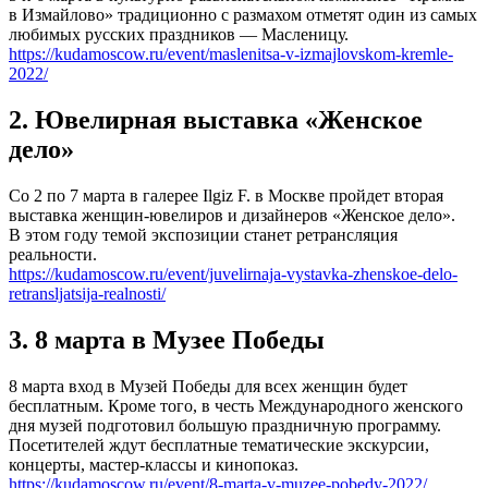
в Измайлово» традиционно с размахом отметят один из самых
любимых русских праздников — Масленицу.
https://kudamoscow.ru/event/maslenitsa-v-izmajlovskom-kremle-
2022/
2. Ювелирная выставка «Женское
дело»
Со 2 по 7 марта в галерее Ilgiz F. в Москве пройдет вторая
выставка женщин-ювелиров и дизайнеров «Женское дело».
В этом году темой экспозиции станет ретрансляция
реальности.
https://kudamoscow.ru/event/juvelirnaja-vystavka-zhenskoe-delo-
retransljatsija-realnosti/
3. 8 марта в Музее Победы
8 марта вход в Музей Победы для всех женщин будет
бесплатным. Кроме того, в честь Международного женского
дня музей подготовил большую праздничную программу.
Посетителей ждут бесплатные тематические экскурсии,
концерты, мастер-классы и кинопоказ.
https://kudamoscow.ru/event/8-marta-v-muzee-pobedy-2022/