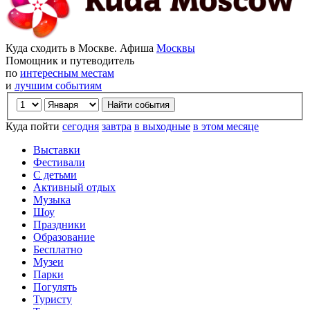
Куда сходить в Москве. Афиша
Москвы
Помощник и путеводитель
по
интересным местам
и
лучшим событиям
Куда пойти
сегодня
завтра
в выходные
в этом месяце
Выставки
Фестивали
С детьми
Активный отдых
Музыка
Шоу
Праздники
Образование
Бесплатно
Музеи
Парки
Погулять
Туристу