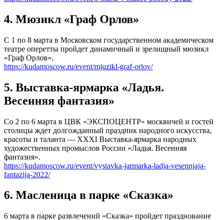
4. Мюзикл «Граф Орлов»
С 1 по 8 марта в Московском государственном академическом
театре оперетты пройдет динамичный и зрелищный мюзикл
«Граф Орлов».
https://kudamoscow.ru/event/mjuzikl-graf-orlov/
5. Выставка-ярмарка «Ладья.
Весенняя фантазия»
Со 2 по 6 марта в ЦВК «ЭКСПОЦЕНТР» москвичей и гостей
столицы ждет долгожданный праздник народного искусства,
красоты и таланта — XXХI Выставка-ярмарка народных
художественных промыслов России «Ладья. Весенняя
фантазия».
https://kudamoscow.ru/event/vystavka-jarmarka-ladja-vesennjaja-
fantazija-2022/
6. Масленица в парке «Сказка»
6 марта в парке развлечений «Сказка» пройдет празднование