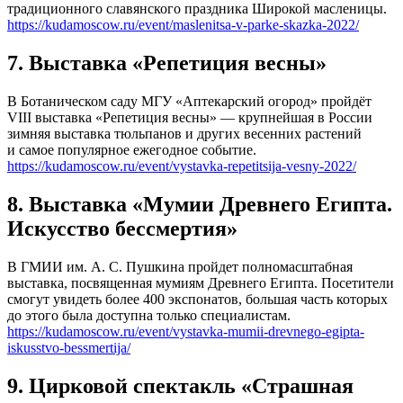
традиционного славянского праздника Широкой масленицы.
https://kudamoscow.ru/event/maslenitsa-v-parke-skazka-2022/
7. Выставка «Репетиция весны»
В Ботаническом саду МГУ «Аптекарский огород» пройдёт
VIII выставка «Репетиция весны» — крупнейшая в России
зимняя выставка тюльпанов и других весенних растений
и самое популярное ежегодное событие.
https://kudamoscow.ru/event/vystavka-repetitsija-vesny-2022/
8. Выставка «Мумии Древнего Египта.
Искусство бессмертия»
В ГМИИ им. А. С. Пушкина пройдет полномасштабная
выставка, посвященная мумиям Древнего Египта. Посетители
смогут увидеть более 400 экспонатов, большая часть которых
до этого была доступна только специалистам.
https://kudamoscow.ru/event/vystavka-mumii-drevnego-egipta-
iskusstvo-bessmertija/
9. Цирковой спектакль «Страшная