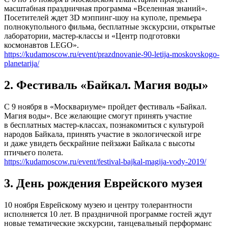
масштабная праздничная программа «Вселенная знаний».
Посетителей ждет 3D мэппинг-шоу на куполе, премьера
полнокупольного фильма, бесплатные экскурсии, открытые
лаборатории, мастер-классы и «Центр подготовки
космонавтов LEGO».
https://kudamoscow.ru/event/prazdnovanie-90-letija-moskovskogo-
planetarija/
2. Фестиваль «Байкал. Магия воды»
С 9 ноября в «Москвариуме» пройдет фестиваль «Байкал.
Магия воды». Все желающие смогут принять участие
в бесплатных мастер-классах, познакомиться с культурой
народов Байкала, принять участие в экологической игре
и даже увидеть бескрайние пейзажи Байкала с высоты
птичьего полета.
https://kudamoscow.ru/event/festival-bajkal-magija-vody-2019/
3. День рождения Еврейского музея
10 ноября Еврейскому музею и центру толерантности
исполняется 10 лет. В праздничной программе гостей ждут
новые тематические экскурсии, танцевальный перформанс