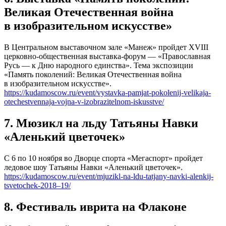
Великая Отечественная война
в изобразительном искусстве»
В Центральном выставочном зале «Манеж» пройдет XVIII
церковно-общественная выставка-форум ― «Православная
Русь ― к Дню народного единства». Тема экспозиции
«Память поколений: Великая Отечественная война
в изобразительном искусстве».
https://kudamoscow.ru/event/vystavka-pamjat-pokolenij-velikaja-
otechestvennaja-vojna-v-izobrazitelnom-iskusstve/
7. Мюзикл на льду Татьяны Навки
«Аленький цветочек»
С 6 по 10 ноября во Дворце спорта «Мегаспорт» пройдет
ледовое шоу Татьяны Навки «Аленький цветочек».
https://kudamoscow.ru/event/mjuzikl-na-ldu-tatjany-navki-alenkij-
tsvetochek-2018–19/
8. Фестиваль иврита на Флаконе