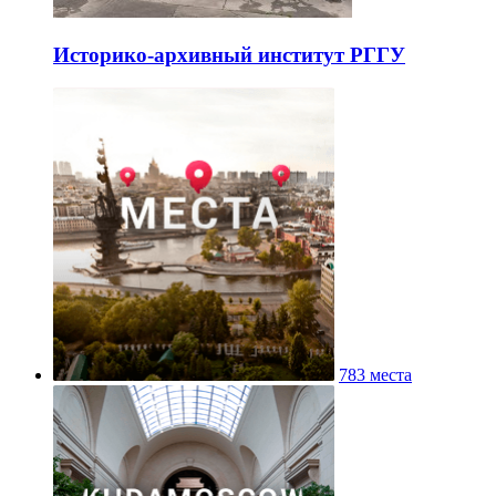
Историко-архивный институт РГГУ
783 места