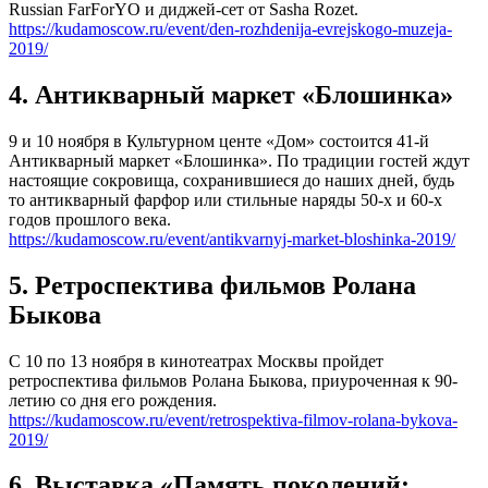
Russian FarForYO и диджей-сет от Sasha Rozet.
https://kudamoscow.ru/event/den-rozhdenija-evrejskogo-muzeja-
2019/
4. Антикварный маркет «Блошинка»
9 и 10 ноября в Культурном центе «Дом» состоится 41-й
Антикварный маркет «Блошинка». По традиции гостей ждут
настоящие сокровища, сохранившиеся до наших дней, будь
то антикварный фарфор или стильные наряды 50-х и 60-х
годов прошлого века.
https://kudamoscow.ru/event/antikvarnyj-market-bloshinka-2019/
5. Ретроспектива фильмов Ролана
Быкова
С 10 по 13 ноября в кинотеатрах Москвы пройдет
ретроспектива фильмов Ролана Быкова, приуроченная к 90-
летию со дня его рождения.
https://kudamoscow.ru/event/retrospektiva-filmov-rolana-bykova-
2019/
6. Выставка «Память поколений: