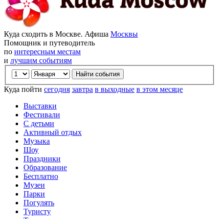
Куда сходить в Москве. Афиша
Москвы
Помощник и путеводитель
по
интересным местам
и
лучшим событиям
Куда пойти
сегодня
завтра
в выходные
в этом месяце
Выставки
Фестивали
С детьми
Активный отдых
Музыка
Шоу
Праздники
Образование
Бесплатно
Музеи
Парки
Погулять
Туристу