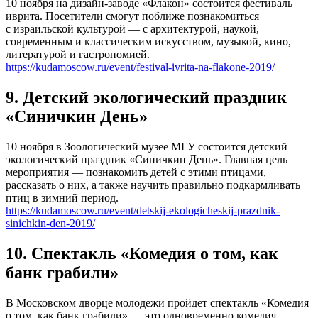
10 ноября на дизайн-заводе «Флакон» состоится фестиваль
иврита. Посетители смогут поближе познакомиться
с израильской культурой — с архитектурой, наукой,
современным и классическим искусством, музыкой, кино,
литературой и гастрономией.
https://kudamoscow.ru/event/festival-ivrita-na-flakone-2019/
9. Детский экологический праздник
«Синичкин День»
10 ноября в Зоологический музее МГУ состоится детский
экологический праздник «Синичкин День». Главная цель
мероприятия — познакомить детей с этими птицами,
рассказать о них, а также научить правильно подкармливать
птиц в зимний период.
https://kudamoscow.ru/event/detskij-ekologicheskij-prazdnik-
sinichkin-den-2019/
10. Спектакль «Комедия о том, как
банк грабили»
В Московском дворце молодежи пройдет спектакль «Комедия
о том, как банк грабили» — это одновременно комедия,