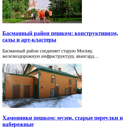
Басманный район пешком: конструктивизм,
сады и арт-кластеры
Басманный район соединяет старую Москву,
железнодорожную инфраструктуру, авангард…
Хамовники пешком: музеи, старые переулки и
набережные