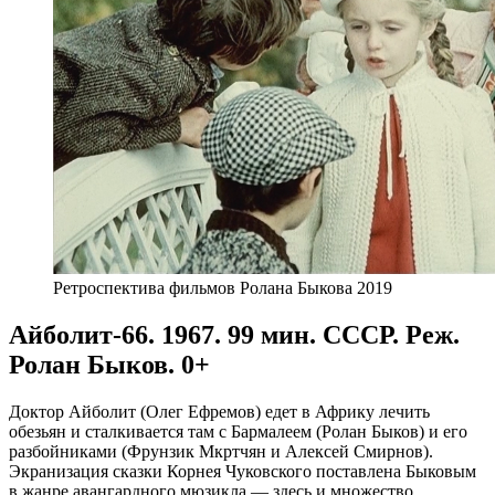
Ретроспектива фильмов Ролана Быкова 2019
Айболит-66. 1967. 99 мин. СССР. Реж.
Ролан Быков. 0+
Доктор Айболит (Олег Ефремов) едет в Африку лечить
обезьян и сталкивается там с Бармалеем (Ролан Быков) и его
разбойниками (Фрунзик Мкртчян и Алексей Смирнов).
Экранизация сказки Корнея Чуковского поставлена Быковым
в жанре авангардного мюзикла — здесь и множество