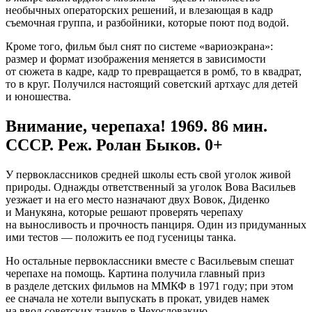
необычных операторских решений, и влезающая в кадр
съемочная группа, и разбойники, которые поют под водой.
Кроме того, фильм был снят по системе «вариоэкрана»:
размер и формат изображения меняется в зависимости
от сюжета в кадре, кадр то превращается в ромб, то в квадрат,
то в круг. Получился настоящий советский артхаус для детей
и юношества.
Внимание, черепаха! 1969. 86 мин.
СССР. Реж. Ролан Быков. 0+
У первоклассников средней школы есть свой уголок живой
природы. Однажды ответственный за уголок Вова Васильев
уезжает и на его место назначают двух Вовок, Диденко
и Манукяна, которые решают проверять черепаху
на выносливость и прочность панциря. Один из придуманных
ими тестов — положить ее под гусеницы танка.
Но остальные первоклассники вместе с Васильевым спешат
черепахе на помощь. Картина получила главный приз
в разделе детских фильмов на ММКФ в 1971 году; при этом
ее сначала не хотели выпускать в прокат, увидев намек
на ввод советских танков в Чехословакию.