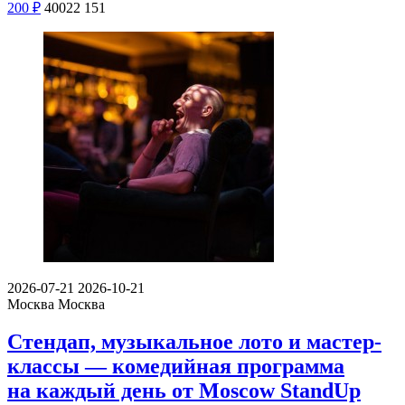
200
₽
40022
151
2026-07-21
2026-10-21
Москва
Москва
Стендап, музыкальное лото и мастер-
классы — комедийная программа
на каждый день от Moscow StandUp