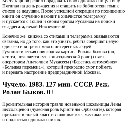
Костя Карпов решил порадовать свою одноклассницу Тошу
Пятипал на день рождения и стащить из библиотеки томик
стихов ее дедушки. После успешной операции по похищению
книги он случайно находит в химчистке телеграмму
и пускается с Тошей и своим братом Русланом на поиски
ее адресата, некой Иноземцевой.
Конечно же, книжка со стихами и телеграмма оказываются
связаны, но до того, как это узнать, ребята совершат целую
одиссею и встретят много интересных людей.
Гуманистическая новогодняя картина Ролана Быкова (он,
кстати, появляется тут в эпизодической роли) снята
оператором Анатолием Мукасеем («Берегись автомобиля»,
«Большая перемена»), который прекрасно смог поймать
и передать настроение предпраздничной Москвы.
Чучело. 1983. 127 мин. СССР. Реж.
Ролан Быков. 0+
Пронзительная история травли новенькой школьницы Лены
Бессольцевой (чудесная роль Кристины Орбакайте), которая
приходит в новый класс и сталкивается с жестокостью
и подлостью одноклассников.