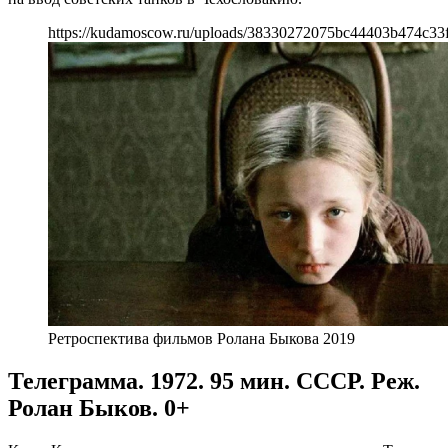
https://kudamoscow.ru/uploads/38330272075bc44403b474c33
Ретроспектива фильмов Ролана Быкова 2019
Телеграмма. 1972. 95 мин. СССР. Реж.
Ролан Быков. 0+