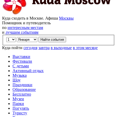
Куда сходить в Москве. Афиша
Москвы
Помощник и путеводитель
по
интересным местам
и
лучшим событиям
Куда пойти
сегодня
завтра
в выходные
в этом месяце
Выставки
Фестивали
С детьми
Активный отдых
Музыка
Шоу
Праздники
Образование
Бесплатно
Музеи
Парки
Погулять
Туристу