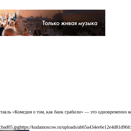
ктакль «Комедия о том, как банк грабили» — это одновременно 
cbad05.jpg
https://kudamoscow.ru/uploads/ab65a434ee6e12e4d81d96f