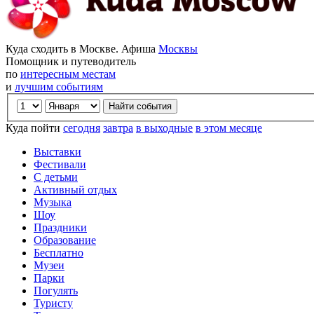
Куда сходить в Москве. Афиша
Москвы
Помощник и путеводитель
по
интересным местам
и
лучшим событиям
Куда пойти
сегодня
завтра
в выходные
в этом месяце
Выставки
Фестивали
С детьми
Активный отдых
Музыка
Шоу
Праздники
Образование
Бесплатно
Музеи
Парки
Погулять
Туристу