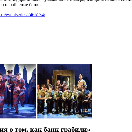
на ограбление банка.
er.ru/eventseries/2465134/
я о том, как банк грабили»