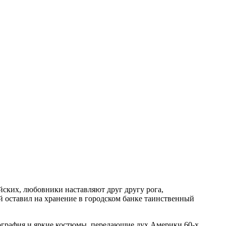
йских, любовники наставляют друг другу рога,
 оставил на хранение в городском банке таинственный
ография и яркие костюмы, передающие дух Америки 60-х,