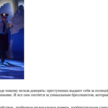
де никому нельзя доверять: преступники выдают себя за полице
ками. И все они охотятся за уникальным бриллиантом, который
ействие, драйвовые музыкальные номера, изобретательная сцен