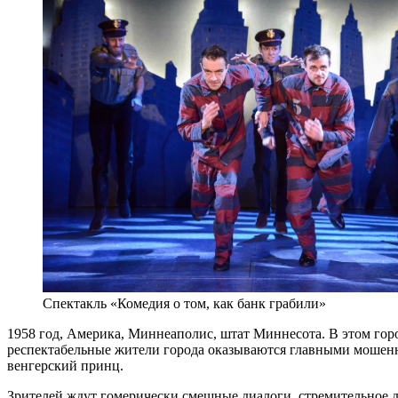
Спектакль «Комедия о том, как банк грабили»
1958 год, Америка, Миннеаполис, штат Миннесота. В этом горо
респектабельные жители города оказываются главными мошенни
венгерский принц.
Зрителей ждут гомерически смешные диалоги, стремительное д