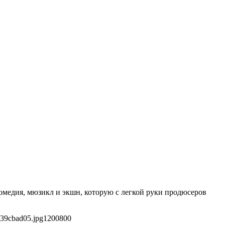
комедия, мюзикл и экшн, которую с легкой руки продюсеров
c39cbad05.jpg
1200
800