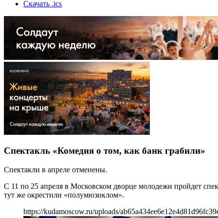
Скачать .ics
Спектакль «Комедия о том, как банк грабили»
Спектакли в апреле отменены.
С 11 по 25 апреля в Московском дворце молодежи пройдет спе
тут же окрестили «полумюзиклом».
https://kudamoscow.ru/uploads/ab65a434ee6e12e4d81d96fc39