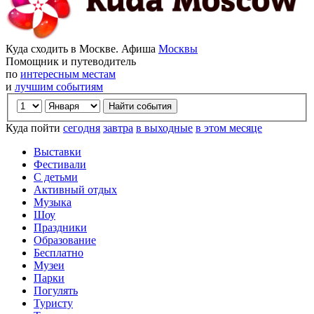
Куда сходить в Москве. Афиша
Москвы
Помощник и путеводитель
по
интересным местам
и
лучшим событиям
Куда пойти
сегодня
завтра
в выходные
в этом месяце
Выставки
Фестивали
С детьми
Активный отдых
Музыка
Шоу
Праздники
Образование
Бесплатно
Музеи
Парки
Погулять
Туристу