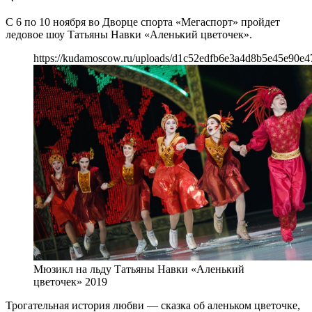
С 6 по 10 ноября во Дворце спорта «Мегаспорт» пройдет
ледовое шоу Татьяны Навки «Аленький цветочек».
https://kudamoscow.ru/uploads/d1c52edfb6e3a4d8b5e45e90e4
Мюзикл на льду Татьяны Навки «Аленький
цветочек» 2019
Трогательная история любви — сказка об аленьком цветочке,