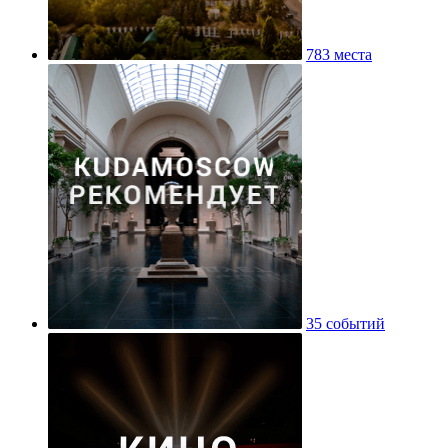
783 места
35 событий