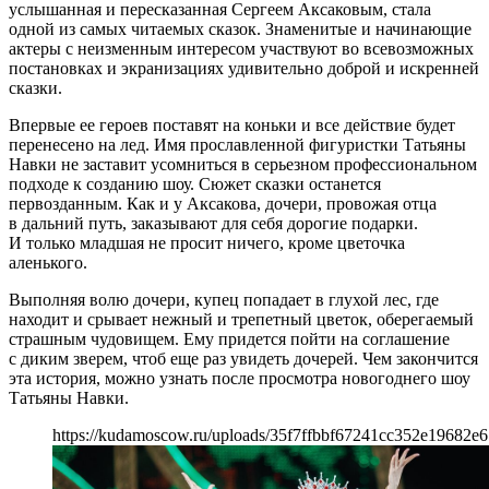
услышанная и пересказанная Сергеем Аксаковым, стала
одной из самых читаемых сказок. Знаменитые и начинающие
актеры с неизменным интересом участвуют во всевозможных
постановках и экранизациях удивительно доброй и искренней
сказки.
Впервые ее героев поставят на коньки и все действие будет
перенесено на лед. Имя прославленной фигуристки Татьяны
Навки не заставит усомниться в серьезном профессиональном
подходе к созданию шоу. Сюжет сказки останется
первозданным. Как и у Аксакова, дочери, провожая отца
в дальний путь, заказывают для себя дорогие подарки.
И только младшая не просит ничего, кроме цветочка
аленького.
Выполняя волю дочери, купец попадает в глухой лес, где
находит и срывает нежный и трепетный цветок, оберегаемый
страшным чудовищем. Ему придется пойти на соглашение
с диким зверем, чтоб еще раз увидеть дочерей. Чем закончится
эта история, можно узнать после просмотра новогоднего шоу
Татьяны Навки.
https://kudamoscow.ru/uploads/35f7ffbbf67241cc352e19682e6