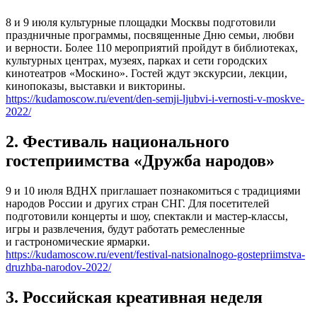
8 и 9 июля культурные площадки Москвы подготовили
праздничные программы, посвященные Дню семьи, любви
и верности. Более 110 мероприятий пройдут в библиотеках,
культурных центрах, музеях, парках и сети городских
кинотеатров «Москино». Гостей ждут экскурсии, лекции,
кинопоказы, выставки и викторины.
https://kudamoscow.ru/event/den-semji-ljubvi-i-vernosti-v-moskve-
2022/
2. Фестиваль национального
гостеприимства «Дружба народов»
9 и 10 июля ВДНХ приглашает познакомиться с традициями
народов России и других стран СНГ. Для посетителей
подготовили концерты и шоу, спектакли и мастер-классы,
игры и развлечения, будут работать ремесленные
и гастрономические ярмарки.
https://kudamoscow.ru/event/festival-natsionalnogo-gostepriimstva-
druzhba-narodov-2022/
3. Российская креативная неделя