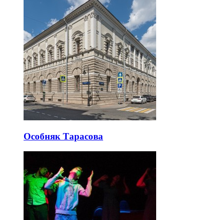
Особняк Тарасова