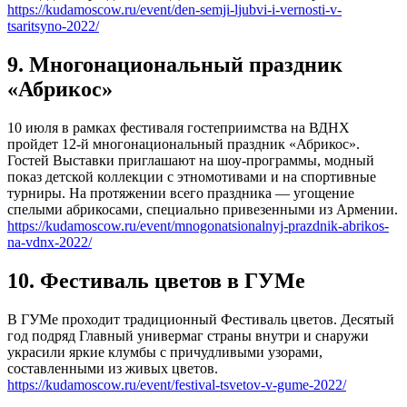
https://kudamoscow.ru/event/den-semji-ljubvi-i-vernosti-v-
tsaritsyno-2022/
9. Многонациональный праздник
«Абрикос»
10 июля в рамках фестиваля гостеприимства на ВДНХ
пройдет 12-й многонациональный праздник «Абрикос».
Гостей Выставки приглашают на шоу-программы, модный
показ детской коллекции с этномотивами и на спортивные
турниры. На протяжении всего праздника — угощение
спелыми абрикосами, специально привезенными из Армении.
https://kudamoscow.ru/event/mnogonatsionalnyj-prazdnik-abrikos-
na-vdnx-2022/
10. Фестиваль цветов в ГУМе
В ГУМе проходит традиционный Фестиваль цветов. Десятый
год подряд Главный универмаг страны внутри и снаружи
украсили яркие клумбы с причудливыми узорами,
составленными из живых цветов.
https://kudamoscow.ru/event/festival-tsvetov-v-gume-2022/