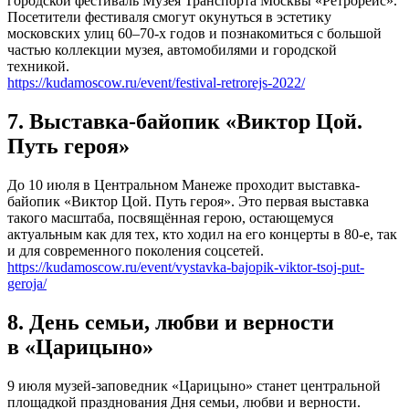
городской фестиваль Музея Транспорта Москвы «Ретрорейс».
Посетители фестиваля смогут окунуться в эстетику
московских улиц 60–70-х годов и познакомиться с большой
частью коллекции музея, автомобилями и городской
техникой.
https://kudamoscow.ru/event/festival-retrorejs-2022/
7. Выставка-байопик «Виктор Цой.
Путь героя»
До 10 июля в Центральном Манеже проходит выставка-
байопик «Виктор Цой. Путь героя». Это первая выставка
такого масштаба, посвящённая герою, остающемуся
актуальным как для тех, кто ходил на его концерты в 80-е, так
и для современного поколения соцсетей.
https://kudamoscow.ru/event/vystavka-bajopik-viktor-tsoj-put-
geroja/
8. День семьи, любви и верности
в «Царицыно»
9 июля музей-заповедник «Царицыно» станет центральной
площадкой празднования Дня семьи, любви и верности.