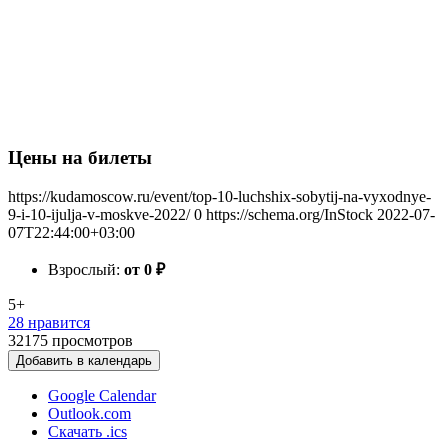
Цены на билеты
https://kudamoscow.ru/event/top-10-luchshix-sobytij-na-vyxodnye-
9-i-10-ijulja-v-moskve-2022/
0
https://schema.org/InStock
2022-07-
07T22:44:00+03:00
Взрослый:
от 0
₽
5+
28 нравится
32175
просмотров
Добавить в календарь
Google Calendar
Outlook.com
Скачать .ics