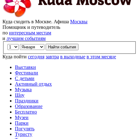
Куда сходить в Москве. Афиша
Москвы
Помощник и путеводитель
по
интересным местам
и
лучшим событиям
Куда пойти
сегодня
завтра
в выходные
в этом месяце
Выставки
Фестивали
С детьми
Активный отдых
Музыка
Шоу
Праздники
Образование
Бесплатно
Музеи
Парки
Погулять
Туристу