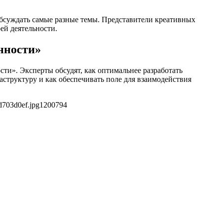
 обсуждать самые разные темы. Представители креативных
ей деятельности.
нности»
ти». Эксперты обсудят, как оптимальнее разработать
структуру и как обеспечивать поле для взаимодействия
d703d0ef.jpg
1200
794