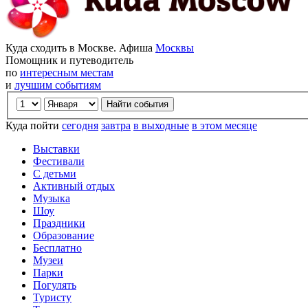
Куда сходить в Москве. Афиша
Москвы
Помощник и путеводитель
по
интересным местам
и
лучшим событиям
Куда пойти
сегодня
завтра
в выходные
в этом месяце
Выставки
Фестивали
С детьми
Активный отдых
Музыка
Шоу
Праздники
Образование
Бесплатно
Музеи
Парки
Погулять
Туристу