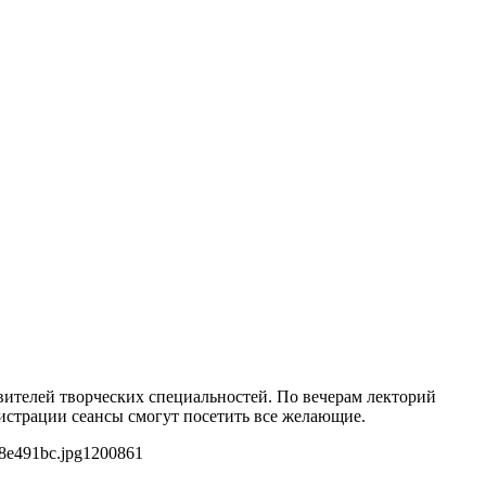
авителей творческих специальностей. По вечерам лекторий
истрации сеансы смогут посетить все желающие.
8e491bc.jpg
1200
861