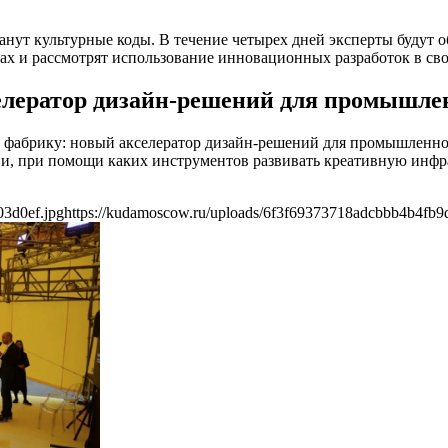
танут культурные коды. В течение четырех дней эксперты будут
ах и рассмотрят использование инновационных разработок в сво
елератор дизайн-решений для промышле
фабрику: новый акселератор дизайн-решений для промышленнос
ции, при помощи каких инструментов развивать креативную инфра
03d0ef.jpg
https://kudamoscow.ru/uploads/6f3f69373718adcbbb4b4fb9