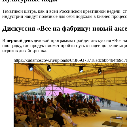
Тематикой шатра, как и всей Российской креативной недели, с
индустрий найдут полезные для себя подходы в бизнес-процесс
Дискуссия «Все на фабрику: новый акс
В
первый день
деловой программы пройдет дискуссия «Все на 
площадку, где продукт может пройти путь от идеи до реализа
игроков дизайн-рынка.
https://kudamoscow.ru/uploads/6f3f69373718adcbbb4b4fb9d7