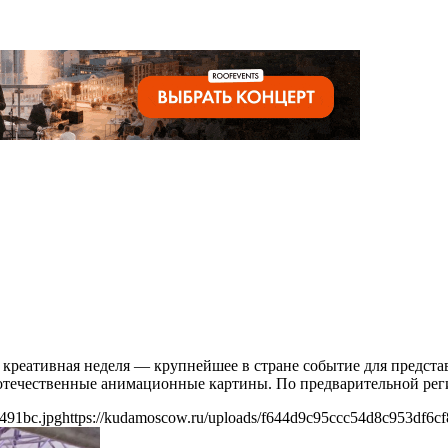
я креативная неделя — крупнейшее в стране событие для предст
 отечественные анимационные картины. По предварительной рег
491bc.jpg
https://kudamoscow.ru/uploads/f644d9c95ccc54d8c953df6cf