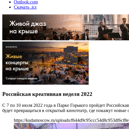
Outlook.com
Скачать .ics
Российская креативная неделя 2022
С 7 по 10 июля 2022 года в Парке Горького пройдет Российска
будет превращаться в открытый кинотеатр, где покажут новые
https://kudamoscow.ru/uploads/f644d9c95ccc54d8c953df6cf8e