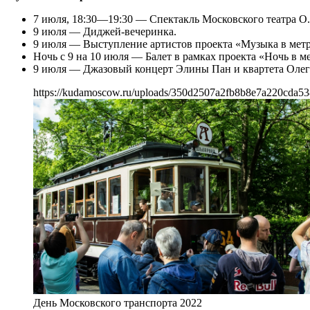
7 июля, 18:30—19:30 — Спектакль Московского театра О.
9 июля — Диджей-вечеринка.
9 июля — Выступление артистов проекта «Музыка в метр
Ночь с 9 на 10 июля — Балет в рамках проекта «Ночь в м
9 июля — Джазовый концерт Элины Пан и квартета Олег
https://kudamoscow.ru/uploads/350d2507a2fb8b8e7a220cda53
День Московского транспорта 2022