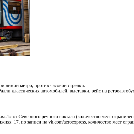
вой линии метро, против часовой стрелки.
Ралли классических автомобилей, выставки, рейс на ретроавтобус
ва-1» от Северного речного вокзала (количество мест ограниче
няя, 17, по записи на vk.com/aeroexpress, количество мест огра