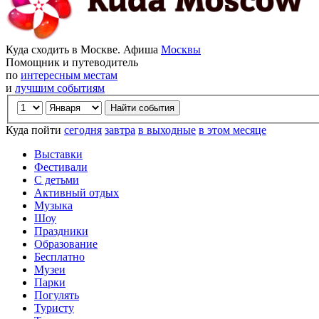
Куда сходить в Москве. Афиша
Москвы
Помощник и путеводитель
по
интересным местам
и
лучшим событиям
Куда пойти
сегодня
завтра
в выходные
в этом месяце
Выставки
Фестивали
С детьми
Активный отдых
Музыка
Шоу
Праздники
Образование
Бесплатно
Музеи
Парки
Погулять
Туристу