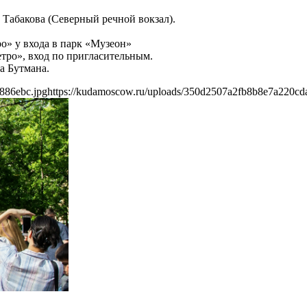
 Табакова (Северный речной вокзал).
о» у входа в парк «Музеон»
етро», вход по пригласительным.
а Бутмана.
886ebc.jpg
https://kudamoscow.ru/uploads/350d2507a2fb8b8e7a220cd