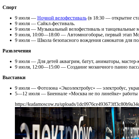
Спорт
9 июля —
Ночной велофестиваль
(в 18:30 — открытие ст
9 июля — Сайкл-фестиваль.
9 июля — Музыкальный велофестиваль и танцевальные ма
9 июля, 10:00—18:00 — Автомногоборье, первый этап Мо
9 июля — Школа безопасного вождения самокатов для по
Развлечения
9 июля — Для детей аквагрим, батут, аниматоры, мастер-
9 июля, 12:00—15:00 — Создание мозаичного панно пасс
Выставки
9 июля — Фотозона «Экоэлектробус» — электробус, укр
5—12 июля — Биеннале «Москва не по линейке» работы
https://kudamoscow.ru/uploads/1dc0976ce493673ff3c80b9a34