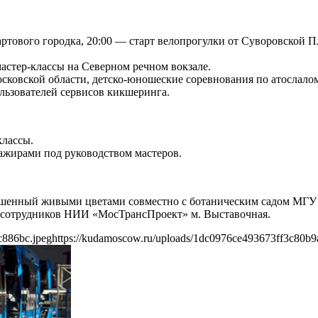
артового городка, 20:00 — старт велопрогулки от Суворовской П
стер-классы на Северном речном вокзале.
сковской области, детско-юношеские соревнования по атослалом
льзователей сервисов кикшеринга.
классы.
ажирами под руководством мастеров.
ашенный живыми цветами совместно с ботаническим садом МГУ 
 сотрудников НИИ «МосТрансПроект» м. Выставочная.
c886bc.jpeg
https://kudamoscow.ru/uploads/1dc0976ce493673ff3c80b9