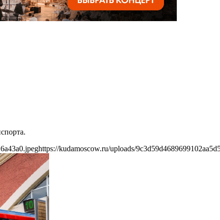
нспорта.
6a43a0.jpeg
https://kudamoscow.ru/uploads/9c3d59d4689699102aa5d