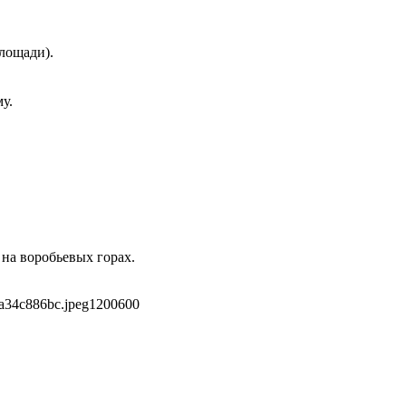
лощади).
у.
на воробьевых горах.
a34c886bc.jpeg
1200
600