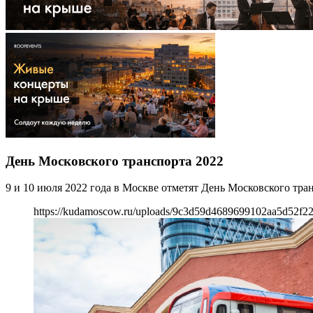
День Московского транспорта 2022
9 и 10 июля 2022 года в Москве отметят День Московского тра
https://kudamoscow.ru/uploads/9c3d59d4689699102aa5d52f22