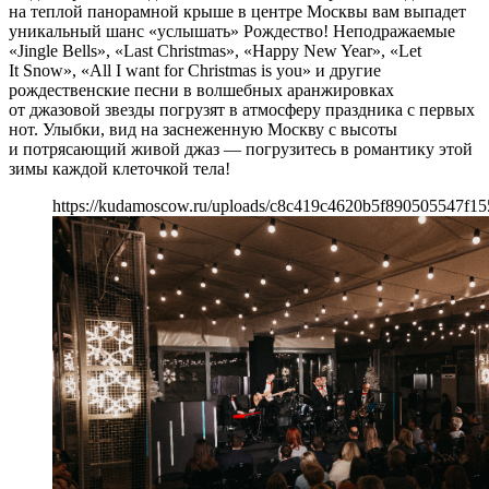
на теплой панорамной крыше в центре Москвы вам выпадет
уникальный шанс «услышать» Рождество! Неподражаемые
«Jingle Bells», «Last Christmas», «Happy New Year», «Let
It Snow», «All I want for Christmas is you» и другие
рождественские песни в волшебных аранжировках
от джазовой звезды погрузят в атмосферу праздника с первых
нот. Улыбки, вид на заснеженную Москву с высоты
и потрясающий живой джаз — погрузитесь в романтику этой
зимы каждой клеточкой тела!
https://kudamoscow.ru/uploads/c8c419c4620b5f890505547f15