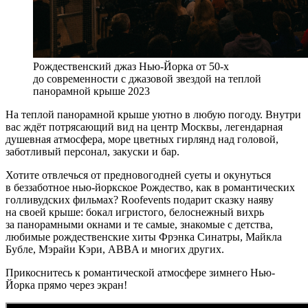
Рождественский джаз Нью-Йорка от 50-х
до современности с джазовой звездой на теплой
панорамной крыше 2023
На теплой панорамной крыше уютно в любую погоду. Внутри
вас ждёт потрясающий вид на центр Москвы, легендарная
душевная атмосфера, море цветных гирлянд над головой,
заботливый персонал, закуски и бар.
Хотите отвлечься от предновогодней суеты и окунуться
в беззаботное нью-йоркское Рождество, как в романтических
голливудских фильмах? Roofevents подарит сказку наяву
на своей крыше: бокал игристого, белоснежный вихрь
за панорамными окнами и те самые, знакомые с детства,
любимые рождественские хиты Фрэнка Синатры, Майкла
Бубле, Мэрайи Кэри, ABBA и многих других.
Прикоснитесь к романтической атмосфере зимнего Нью-
Йорка прямо через экран!