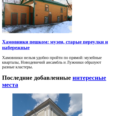
Хамовники пешком: музеи, старые переулки и
набережные
Хамовники нельзя удобно пройти по прямой: музейные
кварталы, Новодевичий ансамбль и Лужники образуют
разные кластеры.
Последние добавленные
интересные
места