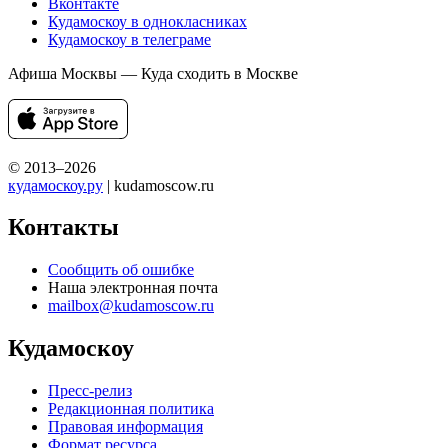
Вконтакте
Кудамоскоу в однокласниках
Кудамоскоу в телеграме
Афиша Москвы — Куда сходить в Москве
© 2013–2026
кудамоскоу.ру
| kudamoscow.ru
Контакты
Сообщить об ошибке
Наша электронная почта
mailbox@kudamoscow.ru
Кудамоскоу
Пресс-релиз
Редакционная политика
Правовая информация
Формат ресурса