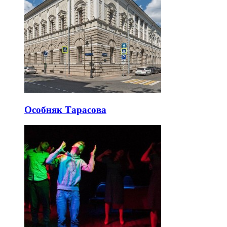
Особняк Тарасова