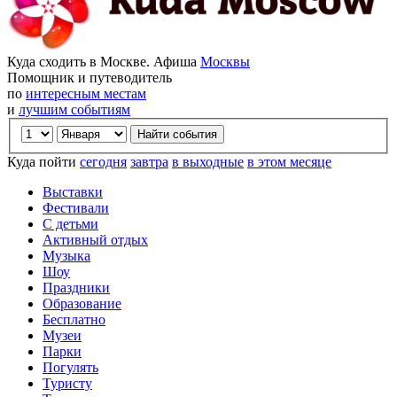
Куда сходить в Москве. Афиша
Москвы
Помощник и путеводитель
по
интересным местам
и
лучшим событиям
Куда пойти
сегодня
завтра
в выходные
в этом месяце
Выставки
Фестивали
С детьми
Активный отдых
Музыка
Шоу
Праздники
Образование
Бесплатно
Музеи
Парки
Погулять
Туристу