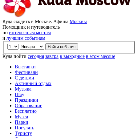
Куда сходить в Москве. Афиша
Москвы
Помощник и путеводитель
по
интересным местам
и
лучшим событиям
Куда пойти
сегодня
завтра
в выходные
в этом месяце
Выставки
Фестивали
С детьми
Активный отдых
Музыка
Шоу
Праздники
Образование
Бесплатно
Музеи
Парки
Погулять
Туристу