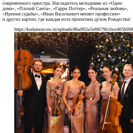
современного оркестра. Насладитесь мелодиями из «Один
дома», «Плохой Санта», «Гарри Поттер», «Реальная любовь»,
«Ирония судьбы», «Иван Васильевич меняет профессию»
и других картин, где каждая нота пропитана духом Рождества!
https://kudamoscow.ru/uploads/86aff62a5e8f679b16ce405b99