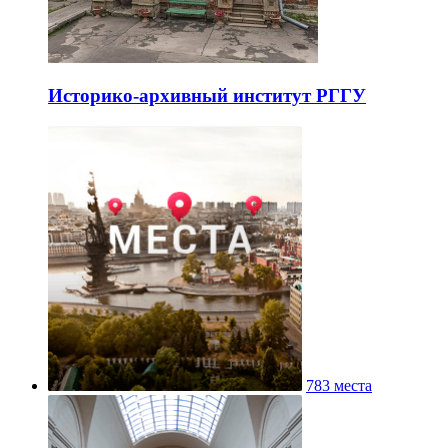
Историко-архивный институт РГГУ
783 места