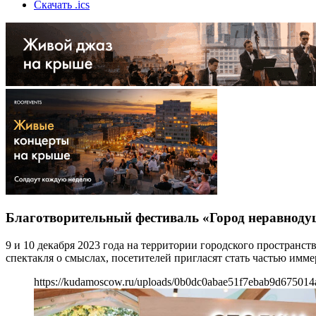
Скачать .ics
Благотворительный фестиваль «Город неравнод
9 и 10 декабря 2023 года на территории городского простран
спектакля о смыслах, посетителей пригласят стать частью имм
https://kudamoscow.ru/uploads/0b0dc0abae51f7ebab9d675014