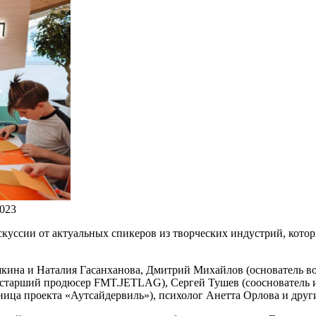
023
куссии от актуальных спикеров из творческих индустрий, кото
кина и Наталия Гасанханова, Дмитрий Михайлов (основатель в
(старший продюсер FMT.JETLAG), Сергей Тушев (сооснователь и
ица проекта «Аутсайдервиль»), психолог Анетта Орлова и друг