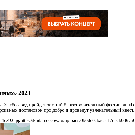
ушных» 2023
ства Хлебозавод пройдет зимний благотворительный фестиваль «
ерсивных постановок про добро и проведут увлекательный квест.
a4c392.jpg
https://kudamoscow.ru/uploads/0b0dc0abae51f7ebab9d675