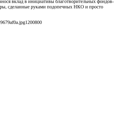
, внося вклад в инициативы благотворительных фондов-
вары, сделанные руками подопечных НКО и просто
9679af0a.jpg
1200
800