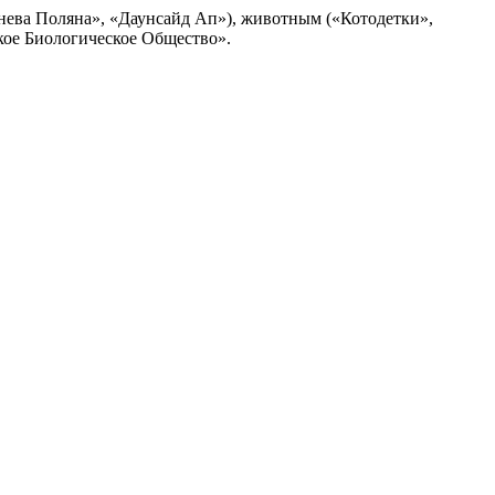
ева Поляна», «Даунсайд Ап»), животным («Котодетки»,
кое Биологическое Общество».