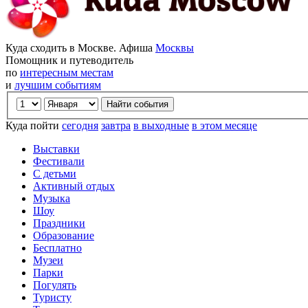
Куда сходить в Москве. Афиша
Москвы
Помощник и путеводитель
по
интересным местам
и
лучшим событиям
Куда пойти
сегодня
завтра
в выходные
в этом месяце
Выставки
Фестивали
С детьми
Активный отдых
Музыка
Шоу
Праздники
Образование
Бесплатно
Музеи
Парки
Погулять
Туристу