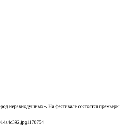
Город неравнодушных». На фестивале состоятся премьеры
014a4c392.jpg
1170
754