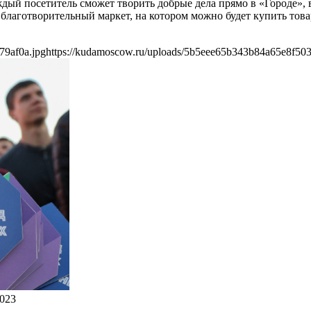
аждый посетитель сможет творить добрые дела прямо в «Городе»
 благотворительный маркет, на котором можно будет купить то
79af0a.jpg
https://kudamoscow.ru/uploads/5b5eee65b343b84a65e8f503
023