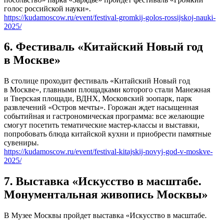
голос российской науки».
https://kudamoscow.ru/event/festival-gromkij-golos-rossijskoj-nauki-
2025/
6. Фестиваль «Китайский Новый год
в Москве»
В столице проходит фестиваль «Китайский Новый год
в Москве», главными площадками которого стали Манежная
и Тверская площади, ВДНХ, Московский зоопарк, парк
развлечений «Остров мечты». Горожан ждет насыщенная
событийная и гастрономическая программа: все желающие
смогут посетить тематические мастер-классы и выставки,
попробовать блюда китайской кухни и приобрести памятные
сувениры.
https://kudamoscow.ru/event/festival-kitajskij-novyj-god-v-moskve-
2025/
7. Выставка «Искусство в масштабе.
Монументальная живопись Москвы»
В Музее Москвы пройдет выставка «Искусство в масштабе.