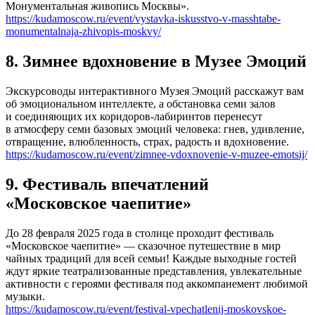
Монументальная живопись Москвы».
https://kudamoscow.ru/event/vystavka-iskusstvo-v-masshtabe-
monumentalnaja-zhivopis-moskvy/
8. Зимнее вдохновение в Музее Эмоций
Экскурсоводы интерактивного Музея Эмоций расскажут вам
об эмоциональном интеллекте, а обстановка семи залов
и соединяющих их коридоров-лабиринтов перенесут
в атмосферу семи базовых эмоций человека: гнев, удивление,
отвращение, влюбленность, страх, радость и вдохновение.
https://kudamoscow.ru/event/zimnee-vdoxnovenie-v-muzee-emotsij/
9. Фестиваль впечатлений
«Московское чаепитие»
До 28 февраля 2025 года в столице проходит фестиваль
«Московское чаепитие» — сказочное путешествие в мир
чайных традиций для всей семьи! Каждые выходные гостей
ждут яркие театрализованные представления, увлекательные
активности с героями фестиваля под аккомпанемент любимой
музыки.
https://kudamoscow.ru/event/festival-vpechatlenij-moskovskoe-