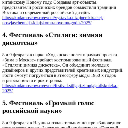
китайскому Новому году. Создавая арт-объекты,
представители российских брендов совместили традиции
Востока и современный российский дизайн.
https://kudamoscow.ru/event/vystavka-dizajnerskix-elej-
posvjaschennaja-kitajskomu-novomu-godu-2025/
4. Фестиваль «Стиляги: зимняя
дискотека»
8 и 9 февраля в парке «Ходынское поле» в рамках проекта
«Зима в Москве» пройдет костюмированный фестиваль
«Стиляги: зимняя дискотека». Он объединит молодых
дизайнеров и других представителей креативных индустрий.
Гости смогут погрузиться в атмосферу моды 1950-х годов
и ритмы твиста и рок-н-ролла.
https://kudamoscow.ru/event/festival-stiljagi-zimnjaja-diskoteka-
2025/
5. Фестиваль «Громкий голос
российской науки»
8 и 9 февраля в Научно-познавательном центре «Заповедное
посольство» парка «Зарядье» пройдет фестиваль «Громкий