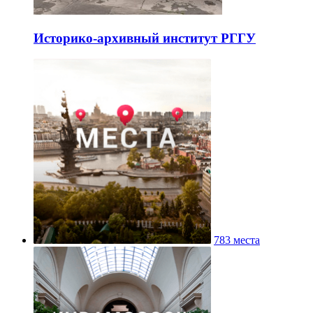
Историко-архивный институт РГГУ
783 места