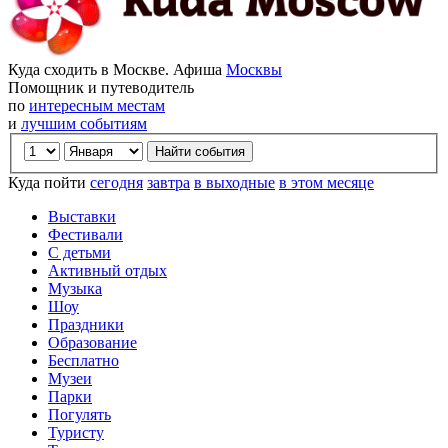
Куда сходить в Москве. Афиша
Москвы
Помощник и путеводитель
по
интересным местам
и
лучшим событиям
Куда пойти
сегодня
завтра
в выходные
в этом месяце
Выставки
Фестивали
С детьми
Активный отдых
Музыка
Шоу
Праздники
Образование
Бесплатно
Музеи
Парки
Погулять
Туристу