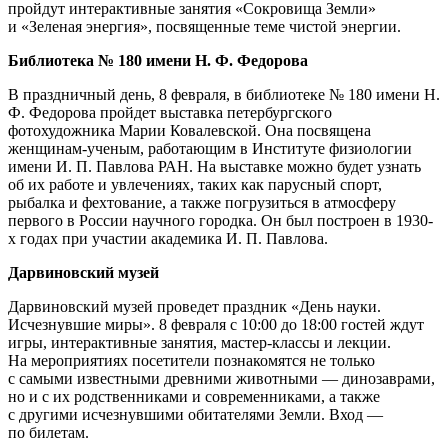
пройдут интерактивные занятия «Сокровища Земли»
и «Зеленая энергия», посвященные теме чистой энергии.
Библиотека № 180 имени Н. Ф. Федорова
В праздничный день, 8 февраля, в библиотеке № 180 имени Н.
Ф. Федорова пройдет выставка петербургского
фотохудожника Марии Ковалевской. Она посвящена
женщинам-ученым, работающим в Институте физиологии
имени И. П. Павлова РАН. На выставке можно будет узнать
об их работе и увлечениях, таких как парусный спорт,
рыбалка и фехтование, а также погрузиться в атмосферу
первого в России научного городка. Он был построен в 1930-
х годах при участии академика И. П. Павлова.
Дарвиновский музей
Дарвиновский музей проведет праздник «День науки.
Исчезнувшие миры». 8 февраля с 10:00 до 18:00 гостей ждут
игры, интерактивные занятия, мастер-классы и лекции.
На мероприятиях посетители познакомятся не только
с самыми известными древними животными — динозаврами,
но и с их родственниками и современниками, а также
с другими исчезнувшими обитателями Земли. Вход —
по билетам.