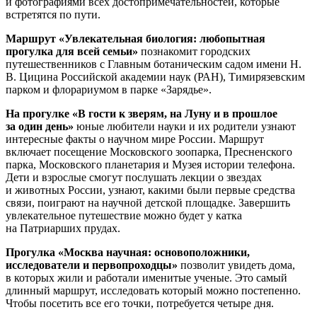
и фотографиями всех достопримечательностей, которые
встретятся по пути.
Маршрут «Увлекательная биология: любопытная
прогулка для всей семьи»
познакомит городских
путешественников с Главным ботаническим садом имени Н.
В. Цицина Российской академии наук (РАН), Тимирязевским
парком и флорариумом в парке «Зарядье».
На прогулке «В гости к зверям, на Луну и в прошлое
за один день»
юные любители науки и их родители узнают
интересные факты о научном мире России. Маршрут
включает посещение Московского зоопарка, Пресненского
парка, Московского планетария и Музея истории телефона.
Дети и взрослые смогут послушать лекции о звездах
и животных России, узнают, какими были первые средства
связи, поиграют на научной детской площадке. Завершить
увлекательное путешествие можно будет у катка
на Патриарших прудах.
Прогулка «Москва научная: основоположники,
исследователи и первопроходцы»
позволит увидеть дома,
в которых жили и работали именитые ученые. Это самый
длинный маршрут, исследовать который можно постепенно.
Чтобы посетить все его точки, потребуется четыре дня.