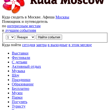
Куда сходить в Москве. Афиша
Москвы
Помощник и путеводитель
по
интересным местам
и
лучшим событиям
Куда пойти
сегодня
завтра
в выходные
в этом месяце
Выставки
Фестивали
С детьми
Активный отдых
Музыка
Шоу
Праздники
Образование
Бесплатно
Музеи
Парки
Погулять
Туристу