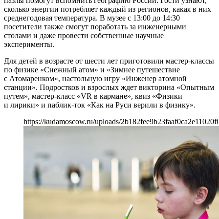
пазлы помогут вспомнить географию России. Гости узнают,
сколько энергии потребляет каждый из регионов, какая в них
среднегодовая температура. В музее с 13:00 до 14:30
посетители также смогут поработать за инженерными
столами и даже провести собственные научные
эксперименты.
Для детей в возрасте от шести лет приготовили мастер-классы
по физике «Снежный атом» и «Зимнее путешествие
с Атомаренком», настольную игру «Инженер атомной
станции». Подростков и взрослых ждет викторина «Опытным
путем», мастер-класс «VR в кармане», квиз «Физики
и лирики» и паблик-ток «Как на Руси верили в физику».
https://kudamoscow.ru/uploads/2b182fee9b23faaf0ca2e11020f