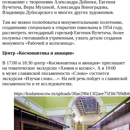
познакомят с творениями Александра Дейнеки, Евгения
Вучетича, Веры Мухиной, Александра Виноградова,
Владимира Дубосарского и многих других художников.
Там же можно полюбоваться монументальными полотнами,
созданными специально к открытию павильона в 1954 году,
рассмотреть легендарный горельеф Евгения Вучетича, более
полувека считавшийся утраченным, узнать детали создания
монумента «Рабочий и колхозница».
Центр «Космонавтика и авиация»
В 17:00 и 18:30 центр «Космонавтика и авиация» приглашает
на тематические экскурсии «Химия и космос». А в 19:00
в музее славянской письменности «Слово» состоится
экскурсия «Изучая слово…». На ней речь пойдет о славянской
письменности и ее исследователях.
https://kudamoscow.ru/uploads/30ae290e13f2aee75f3fe769dbf