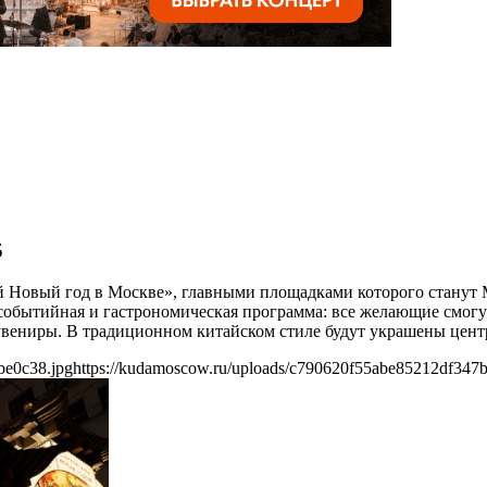
5
кий Новый год в Москве», главными площадками которого станут
обытийная и гастрономическая программа: все желающие смогут
увениры. В традиционном китайском стиле будут украшены цент
be0c38.jpg
https://kudamoscow.ru/uploads/c790620f55abe85212df347