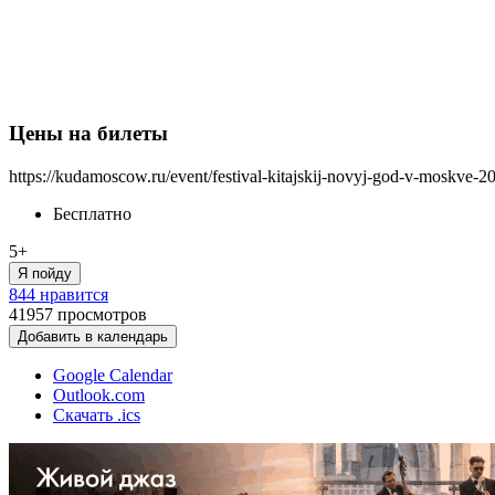
Цены на билеты
https://kudamoscow.ru/event/festival-kitajskij-novyj-god-v-moskve-2
Бесплатно
5+
Я пойду
844 нравится
41957
просмотров
Добавить в календарь
Google Calendar
Outlook.com
Скачать .ics