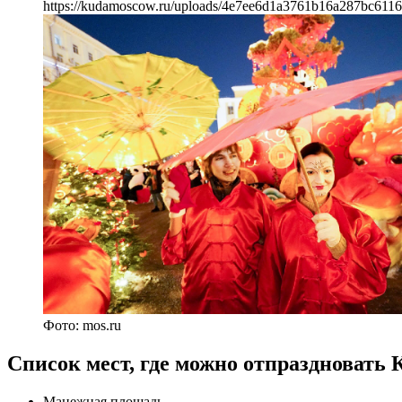
https://kudamoscow.ru/uploads/4e7ee6d1a3761b16a287bc6116
Фото: mos.ru
Список мест, где можно отпраздновать
Манежная площадь