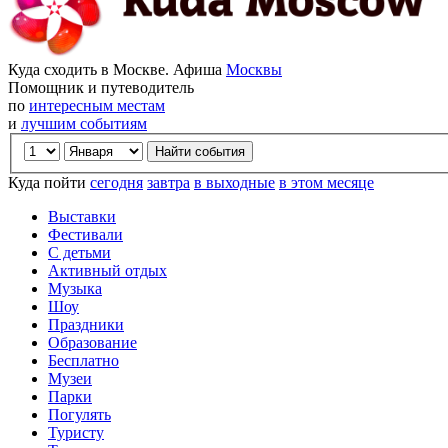
Куда сходить в Москве. Афиша
Москвы
Помощник и путеводитель
по
интересным местам
и
лучшим событиям
Куда пойти
сегодня
завтра
в выходные
в этом месяце
Выставки
Фестивали
С детьми
Активный отдых
Музыка
Шоу
Праздники
Образование
Бесплатно
Музеи
Парки
Погулять
Туристу