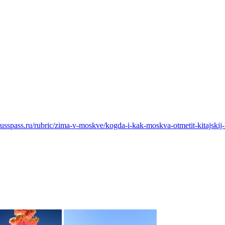
russpass.ru/rubric/zima-v-moskve/kogda-i-kak-moskva-otmetit-kitajskij