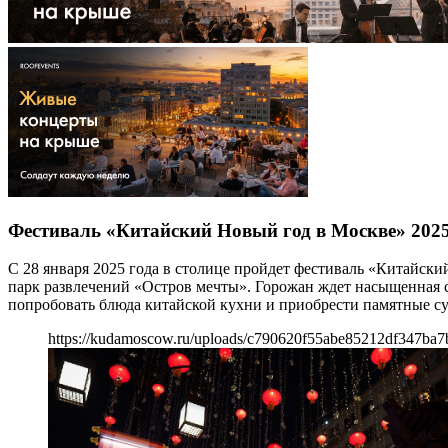
Фестиваль «Китайский Новый год в Москве» 202
С 28 января 2025 года в столице пройдет фестиваль «Китайс
парк развлечений «Остров мечты». Горожан ждет насыщенная с
попробовать блюда китайской кухни и приобрести памятные с
https://kudamoscow.ru/uploads/c790620f55abe85212df347ba7