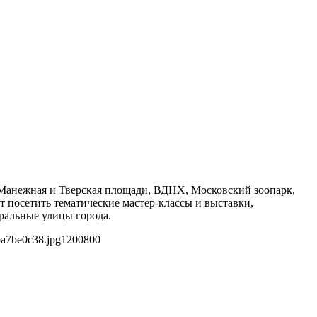
 Манежная и Тверская площади, ВДНХ, Московский зоопарк,
 посетить тематические мастер-классы и выставки,
ральные улицы города.
ba7be0c38.jpg
1200
800