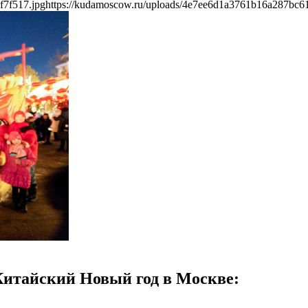
f7f517.jpg
https://kudamoscow.ru/uploads/4e7ee6d1a3761b16a287bc61
 Китайский Новый год в Москве: