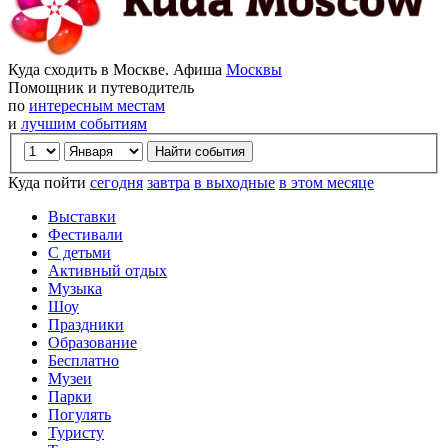
Куда сходить в Москве. Афиша
Москвы
Помощник и путеводитель
по
интересным местам
и
лучшим событиям
Куда пойти
сегодня
завтра
в выходные
в этом месяце
Выставки
Фестивали
С детьми
Активный отдых
Музыка
Шоу
Праздники
Образование
Бесплатно
Музеи
Парки
Погулять
Туристу