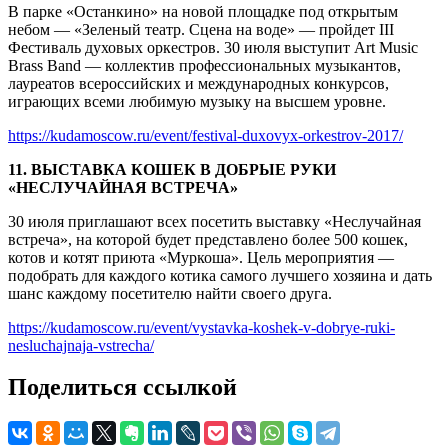
В парке «Останкино» на новой площадке под открытым
небом — «Зеленый театр. Сцена на воде» — пройдет III
Фестиваль духовых оркестров. 30 июля выступит Art Music
Brass Band — коллектив профессиональных музыкантов,
лауреатов всероссийских и международных конкурсов,
играющих всеми любимую музыку на высшем уровне.
https://kudamoscow.ru/event/festival-duxovyx-orkestrov-2017/
11. ВЫСТАВКА КОШЕК В ДОБРЫЕ РУКИ
«НЕСЛУЧАЙНАЯ ВСТРЕЧА»
30 июля приглашают всех посетить выставку «Неслучайная
встреча», на которой будет представлено более 500 кошек,
котов и котят приюта «Муркоша». Цель мероприятия —
подобрать для каждого котика самого лучшего хозяина и дать
шанс каждому посетителю найти своего друга.
https://kudamoscow.ru/event/vystavka-koshek-v-dobrye-ruki-
nesluchajnaja-vstrecha/
Поделиться ссылкой