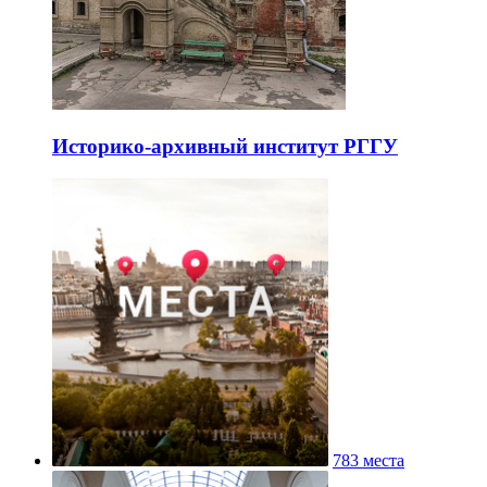
Историко-архивный институт РГГУ
783 места