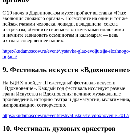
С 29 июля в Дарвиновском музее пройдет выставка «Глаз:
эволюция сложного органа». Посмотрите на один и тот же
пейзаж глазами человека, лошади, вальдшнепа, сокола
и стрекозы, обманите свой мозг оптическими иллюзиями
и начните завидовать осьминогам и кальмарам — ведь
их глаза совершеннее наших.
https://kudamoscow.ru/event/vystavka-glaz-evoljutsija-slozhnogo-
organa/
9. Фестиваль искусств «Вдохновение»
На ВДНХ пройдет III ежегодный фестиваль искусств
«Вдохновение». Каждый год фестиваль исследует разные
грани Искусства и Вдохновения: великие музыкальные
произведения, историю театра и драматургии, мультимедиа,
импровизацию, сотворчество.
https://kudamoscow.ru/event/festival-iskusstv-vdoxnovenie-2017/
10. Фестиваль духовых оркестров