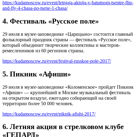
https://kudamoscow.ru/event/letnjaja-aktsija-v-batutnom-tsentre-flip-
and-fly-4-chasa-po-tsene-1-chasa/
4. Фестиваль «Русское поле»
29 июля в музее-заповеднике «Царицыно» состоится главный
фольклорный праздник страны — фестиваль «Русское поле»,
который объединит творческие коллективы и мастеров-
ремесленников из 60 регионов страны.
https://kudamoscow.ru/event/festival-russkoe-pole-2017/
5. Пикник «Афиши»
29 июля в музее-заповеднике «Коломенское» пройдет Пикник
«Афиши» — крупнейший в Москве музыкальный фестиваль
на открытом воздухе, ежегодно собирающий на своей
территории более 50 000 человек.
https://kudamoscow.ru/event/piknik-afishi-2017/
6. Летняя акция в стрелковом клубе
«ГЕПАРД»