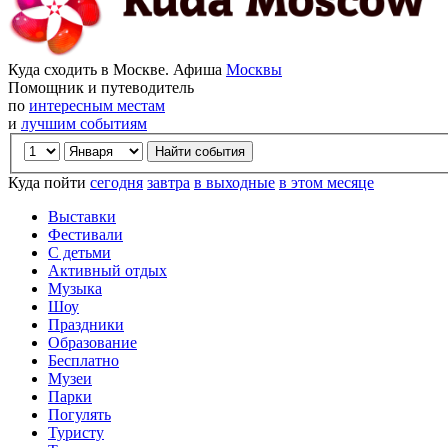
Куда сходить в Москве. Афиша
Москвы
Помощник и путеводитель
по
интересным местам
и
лучшим событиям
Куда пойти
сегодня
завтра
в выходные
в этом месяце
Выставки
Фестивали
С детьми
Активный отдых
Музыка
Шоу
Праздники
Образование
Бесплатно
Музеи
Парки
Погулять
Туристу