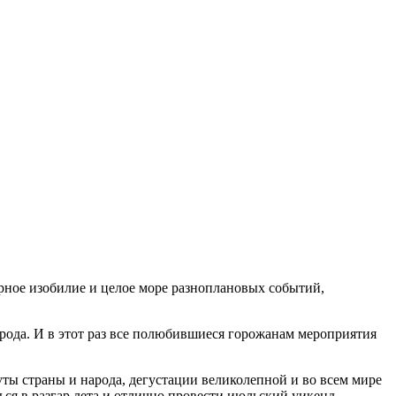
рное изобилие и целое море разноплановых событий,
города. И в этот раз все полюбившиеся горожанам мероприятия
уты страны и народа, дегустации великолепной и во всем мире
ься в разгар лета и отлично провести июльский уикенд.