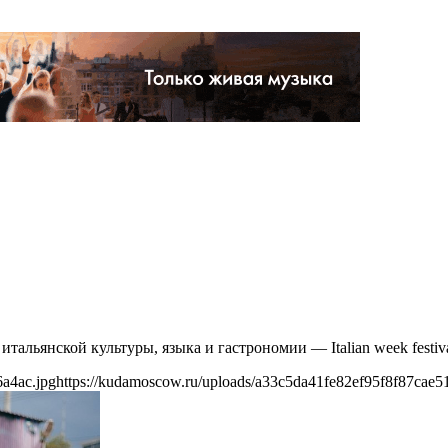
тальянской культуры, языка и гастрономии — Italian week festiva
6a4ac.jpg
https://kudamoscow.ru/uploads/a33c5da41fe82ef95f8f87cae5