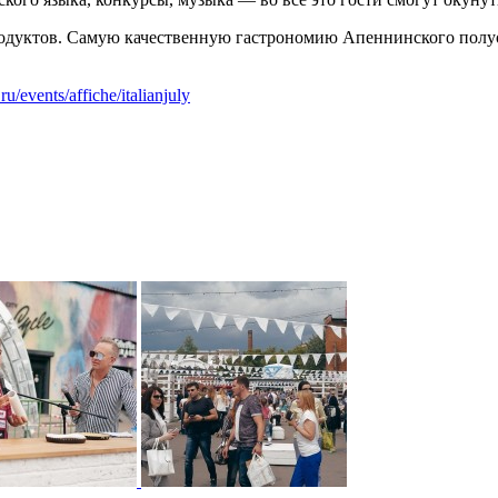
одуктов. Самую качественную гастрономию Апеннинского полуо
.ru/events/affiche/italianjuly