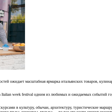
стей ожидает масштабная ярмарка итальянских товаров, кулина
ла Italian week festival одним из любимых и ожидаемых событий 
курсами в культуру, обычаи, архитектуру, туристические маршр
кого языка, конкурсы, музыка — во все это гости смогут окунут