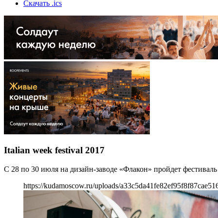
Скачать .ics
Italian week festival 2017
C 28 по 30 июля на дизайн-заводе «Флакон» пройдет фестиваль и
https://kudamoscow.ru/uploads/a33c5da41fe82ef95f8f87cae51