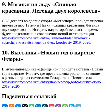
9. Мюзикл на льду «Спящая
красавица. Легенда двух королевств»
C 28 декабря во дворце спорта «Мегаспорт» пройдет мировая
премьера шоу Татьяны Навки «Спящая красавица. Легенда
двух королевств». История, над которой не властно время,
будет представлена в совершенно новой интерпретации.
https://kudamoscow.ru/event/mjuzikl-na-ldu-tatjany-navki-
spjaschaja-krasavitsa-legenda-dvux-korolevstv-2019–2020/
10. Выставка «Новый год в царстве
Флоры»
В музее-заповеднике «Царицыно» пройдет выставка «Новый
год в царстве Флоры», где представлены растения, ставшие
в разных странах символами Рождества и Нового года.
https://kudamoscow.ru/event/vystavka-novyj-god-v-tsarstve-flory-
2019–2020/
Поделиться ссылкой