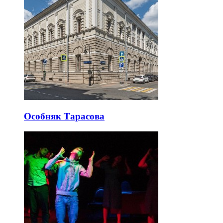
Особняк Тарасова