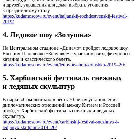
и друзей, украшения для дома, выбрать угощения
к праздничному столу.
https://kudamoscow.ru/event/italjanskij-rozhdestvenskij-festival-
2019/
4. Ледовое шоу «Золушка»
На Центральном стадионе «Динамо» пройдет ледовое шоу
Евгения Плющенко «Золушка» с участием звезд фигурного
катания и классического балета.
https://kudamoscow.ru/event/ledovoe-shou-zolushka-2019–20/
5. Харбинский фестиваль снежных
и ледяных скульптур
В парке «Сокольники» в честь 70-летия установления
дипломатических отношений между Китаем и Россией
пройдет Харбинский фестиваль снежных и ледяных
скульптур.
https://kudamoscow.ru/event/xarbinskij-festival-snezhnyx-i-
ledjanyx-skulptur-2019–20/