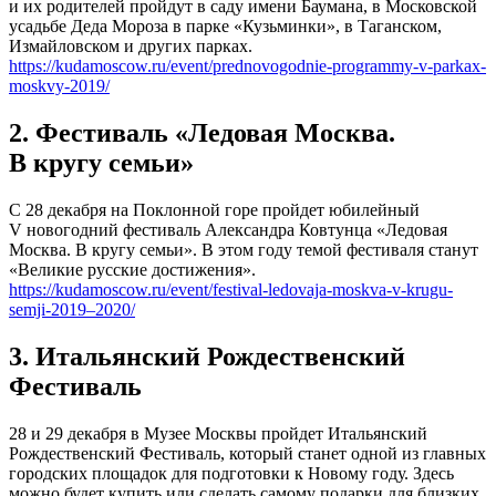
и их родителей пройдут в саду имени Баумана, в Московской
усадьбе Деда Мороза в парке «Кузьминки», в Таганском,
Измайловском и других парках.
https://kudamoscow.ru/event/prednovogodnie-programmy-v-parkax-
moskvy-2019/
2. Фестиваль «Ледовая Москва.
В кругу семьи»
С 28 декабря на Поклонной горе пройдет юбилейный
V новогодний фестиваль Александра Ковтунца «Ледовая
Москва. В кругу семьи». В этом году темой фестиваля станут
«Великие русские достижения».
https://kudamoscow.ru/event/festival-ledovaja-moskva-v-krugu-
semji-2019–2020/
3. Итальянский Рождественский
Фестиваль
28 и 29 декабря в Музее Москвы пройдет Итальянский
Рождественский Фестиваль, который станет одной из главных
городских площадок для подготовки к Новому году. Здесь
можно будет купить или сделать самому подарки для близких