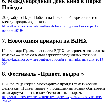
6. Международный день кино в Парке
Победы
28 декабря в Парке Победы на Поклонной горе состоится
Международный день кино.
https://kudamoscow.ru/event/mezhdunarodnyj-den-kino-v-parke-
pobedy-2019/
7. Новогодняя ярмарка на ВДНХ
На площади Промышленности ВДНХ развернется новогодняя
ярмарка — неотъемлемый атрибут праздничных гуляний.
https://kudamoscow.ru/event/novogodnjaja-jarmarka-na-vdnx-2019–
20/
8. Фестиваль «Привет, выдра!»
С 26 по 29 декабря в Москвариуме пройдет тематический
фестиваль «Привет, выдра!», посвященный новым обитателям
океанариума — азиатским бескоготным выдрам.
https://kudamoscow.ru/event/festival-privet-vydra-v-moskvariume-
2019/