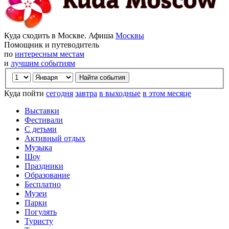
Куда сходить в Москве. Афиша
Москвы
Помощник и путеводитель
по
интересным местам
и
лучшим событиям
Куда пойти
сегодня
завтра
в выходные
в этом месяце
Выставки
Фестивали
С детьми
Активный отдых
Музыка
Шоу
Праздники
Образование
Бесплатно
Музеи
Парки
Погулять
Туристу