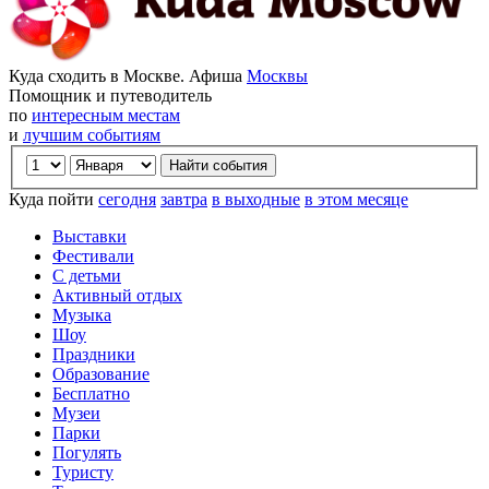
Куда сходить в Москве. Афиша
Москвы
Помощник и путеводитель
по
интересным местам
и
лучшим событиям
Куда пойти
сегодня
завтра
в выходные
в этом месяце
Выставки
Фестивали
С детьми
Активный отдых
Музыка
Шоу
Праздники
Образование
Бесплатно
Музеи
Парки
Погулять
Туристу