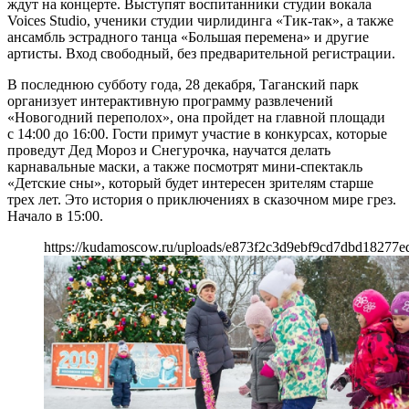
ждут на концерте. Выступят воспитанники студии вокала
Voices Studio, ученики студии чирлидинга «Тик-так», а также
ансамбль эстрадного танца «Большая перемена» и другие
артисты. Вход свободный, без предварительной регистрации.
В последнюю субботу года, 28 декабря, Таганский парк
организует интерактивную программу развлечений
«Новогодний переполох», она пройдет на главной площади
с 14:00 до 16:00. Гости примут участие в конкурсах, которые
проведут Дед Мороз и Снегурочка, научатся делать
карнавальные маски, а также посмотрят мини-спектакль
«Детские сны», который будет интересен зрителям старше
трех лет. Это история о приключениях в сказочном мире грез.
Начало в 15:00.
https://kudamoscow.ru/uploads/e873f2c3d9ebf9cd7dbd18277e