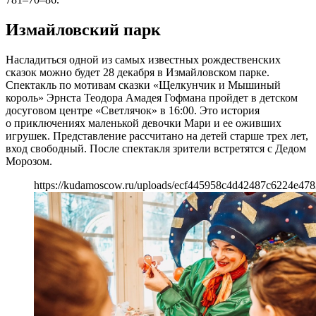
Измайловский парк
Насладиться одной из самых известных рождественских
сказок можно будет 28 декабря в Измайловском парке.
Спектакль по мотивам сказки «Щелкунчик и Мышиный
король» Эрнста Теодора Амадея Гофмана пройдет в детском
досуговом центре «Светлячок» в 16:00. Это история
о приключениях маленькой девочки Мари и ее оживших
игрушек. Представление рассчитано на детей старше трех лет,
вход свободный. После спектакля зрители встретятся с Дедом
Морозом.
https://kudamoscow.ru/uploads/ecf445958c4d42487c6224e478