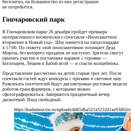
бесплатно, на большинство из них регистрации
не потребуется.
Гончаровский парк
В Гончаровском парке 26 декабря пройдет премьера
интерактивного космического спектакля «Инопланетное
вторжение в Новый год». Шоу начнется на танцплощадке
в 17:00. По сюжету злой инопланетянин похищает Деда
Мороза, без которого праздник не наступит. Зрители смогут
принять участие в постановке наравне с героями —
Богатырем, Лешим и Бабой-ягой — и спасти волшебника.
Представление рассчитано на детей старше трех лет. После
спектакля гостей ждут конкурсы с призами и световое шоу.
Развлекать посетителей будут двухметровые ростовые модели
роботов-трансформеров, с которыми можно
сфотографироваться. Завершится праздничный вечер
дискотекой. Вход свободный.
https://kudamoscow.ru/uploads/dd65dba521a5232d1ae93d62e