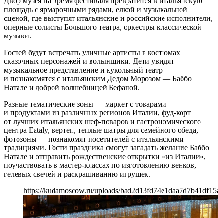
Двор музея на время фестиваля превратится в итальянскую
площадь с ярмарочными рядами, елкой и музыкальной
сценой, где выступят итальянские и российские исполнители,
оперные солисты Большого театра, оркестры классической
музыки.
Гостей будут встречать уличные артисты в костюмах
сказочных персонажей и волынщики. Дети увидят
музыкальное представление и кукольный театр
и познакомятся с итальянским Дедом Морозом — Баббо
Натале и доброй волшебницей Бефаной.
Разные тематические зоны — маркет с товарами
и продуктами из различных регионов Италии, фуд-корт
от лучших итальянских шеф-поваров и гастрономического
центра Eataly, вертеп, теплые шатры для семейного обеда,
фотозоны — познакомят посетителей с итальянскими
традициями. Гости праздника смогут загадать желание Баббо
Натале и отправить рождественские открытки «из Италии»,
поучаствовать в мастер-классах по изготовлению венков,
гелевых свечей и раскрашиванию игрушек.
https://kudamoscow.ru/uploads/bad2d13fd74e1daa7d7b41df15