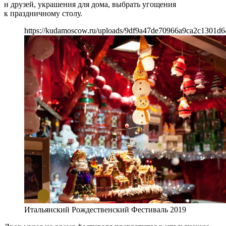
и друзей, украшения для дома, выбрать угощения
к праздничному столу.
https://kudamoscow.ru/uploads/9df9a47de70966a9ca2c1301d6
Итальянский Рождественский Фестиваль 2019