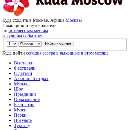
Куда сходить в Москве. Афиша
Москвы
Помощник и путеводитель
по
интересным местам
и
лучшим событиям
Куда пойти
сегодня
завтра
в выходные
в этом месяце
Выставки
Фестивали
С детьми
Активный отдых
Музыка
Шоу
Праздники
Образование
Бесплатно
Музеи
Парки
Погулять
Туристу