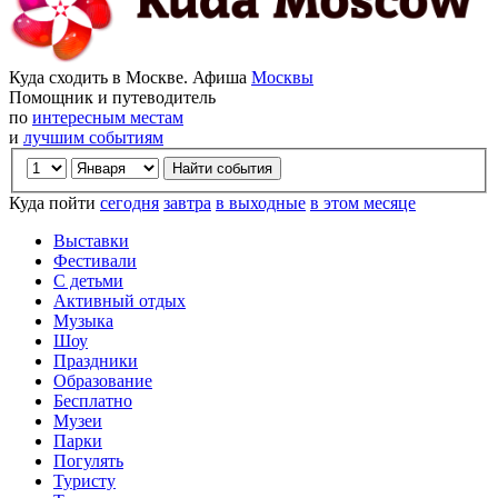
Куда сходить в Москве. Афиша
Москвы
Помощник и путеводитель
по
интересным местам
и
лучшим событиям
Куда пойти
сегодня
завтра
в выходные
в этом месяце
Выставки
Фестивали
С детьми
Активный отдых
Музыка
Шоу
Праздники
Образование
Бесплатно
Музеи
Парки
Погулять
Туристу