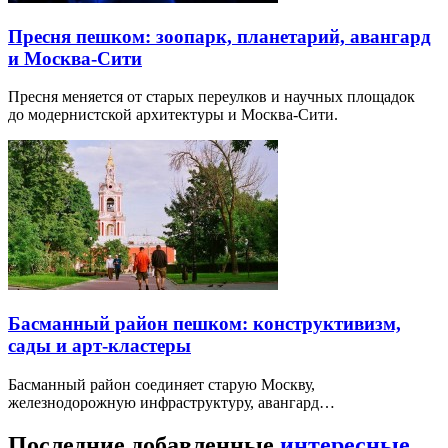
Пресня пешком: зоопарк, планетарий, авангард
и Москва-Сити
Пресня меняется от старых переулков и научных площадок
до модернистской архитектуры и Москва-Сити.
Басманный район пешком: конструктивизм,
сады и арт-кластеры
Басманный район соединяет старую Москву,
железнодорожную инфраструктуру, авангард…
Последние добавленные
интересные