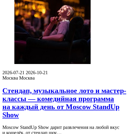
2026-07-21
2026-10-21
Москва
Москва
Стендап, музыкальное лото и мастер-
классы — комедийная программа
на каждый день от Moscow StandUp
Show
Moscow StandUp Show дарит развлечения на любой вкус
и кошелёк, от стендап шоу…