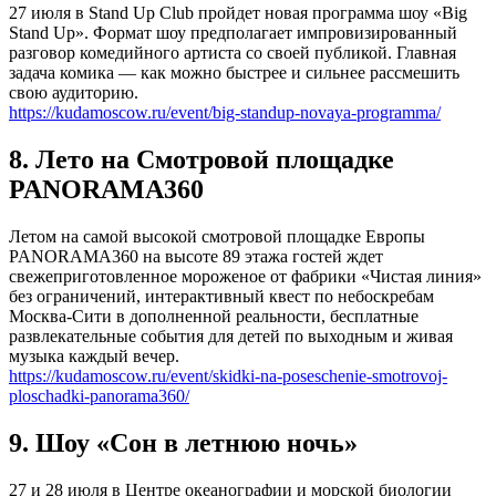
27 июля в Stand Up Club пройдет новая программа шоу «Big
Stand Up». Формат шоу предполагает импровизированный
разговор комедийного артиста со своей публикой. Главная
задача комика — как можно быстрее и сильнее рассмешить
свою аудиторию.
https://kudamoscow.ru/event/big-standup-novaya-programma/
8. Лето на Смотровой площадке
PANORAMA360
Летом на самой высокой смотровой площадке Европы
PANORAMA360 на высоте 89 этажа гостей ждет
свежеприготовленное мороженое от фабрики «Чистая линия»
без ограничений, интерактивный квест по небоскребам
Москва-Сити в дополненной реальности, бесплатные
развлекательные события для детей по выходным и живая
музыка каждый вечер.
https://kudamoscow.ru/event/skidki-na-poseschenie-smotrovoj-
ploschadki-panorama360/
9. Шоу «Сон в летнюю ночь»
27 и 28 июля в Центре океанографии и морской биологии