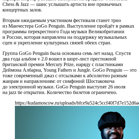
Chess & Jazz — шанс услышать артиста вне привычных
концертных залов.
Вторым ожидаемым участником фестиваля станет трио
из Манчестера GoGo Penguin. Выступление пройдёт в рамках
программы перекрестного Года музыки Великобритании
и России, которая направлена на поддержку музыкальных
сцен и укрепление культурных связей обеих стран.
Группа GoGo Penguin была основана семь лет назад. Спустя
два года альбом v 2.0 вошел в шорт-лист престижной
британской премии Mercury Prize, наряду с пластинками
Деймона Албарна, Young Fathers и Jungle. GoGo Penguin — это
тоже современный джаз с отсылками к абсолютно разным
жанрам и направлениям: от симфоний Шостаковича
до электронной музыки. GoGo Penguin выступят 26 июля
на jazz tie открытии. Количество билетов ограничено.
https://kudamoscow.ru/uploads/bfce9a524c5ccf40f7d7e152d6a