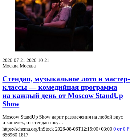
2026-07-21
2026-10-21
Москва
Москва
Стендап, музыкальное лото и мастер-
классы — комедийная программа
на каждый день от Moscow StandUp
Show
Moscow StandUp Show дарит развлечения на любой вкус
и кошелёк, от стендап шоу…
https://schema.org/InStock
2026-08-06T12:15:00+03:00
0
от 0
₽
656960
1817