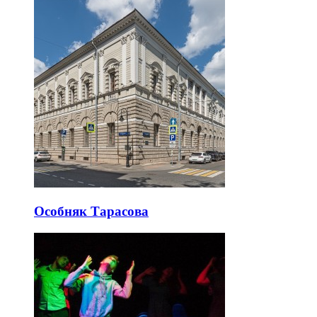
Особняк Тарасова