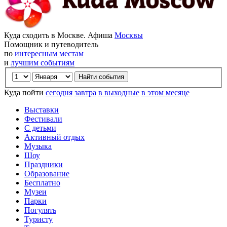
Куда сходить в Москве. Афиша
Москвы
Помощник и путеводитель
по
интересным местам
и
лучшим событиям
Куда пойти
сегодня
завтра
в выходные
в этом месяце
Выставки
Фестивали
С детьми
Активный отдых
Музыка
Шоу
Праздники
Образование
Бесплатно
Музеи
Парки
Погулять
Туристу