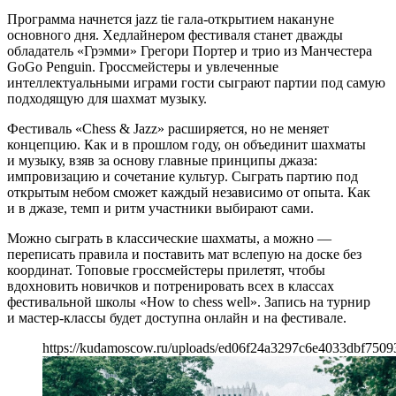
Программа начнется jazz tie гала-открытием накануне
основного дня. Хедлайнером фестиваля станет дважды
обладатель «Грэмми» Грегори Портер и трио из Манчестера
GoGo Penguin. Гроссмейстеры и увлеченные
интеллектуальными играми гости сыграют партии под самую
подходящую для шахмат музыку.
Фестиваль «Chess & Jazz» расширяется, но не меняет
концепцию. Как и в прошлом году, он объединит шахматы
и музыку, взяв за основу главные принципы джаза:
импровизацию и сочетание культур. Сыграть партию под
открытым небом сможет каждый независимо от опыта. Как
и в джазе, темп и ритм участники выбирают сами.
Можно сыграть в классические шахматы, а можно —
переписать правила и поставить мат вслепую на доске без
координат. Топовые гроссмейстеры прилетят, чтобы
вдохновить новичков и потренировать всех в классах
фестивальной школы «How to chess well». Запись на турнир
и мастер-классы будет доступна онлайн и на фестивале.
https://kudamoscow.ru/uploads/ed06f24a3297c6e4033dbf7509