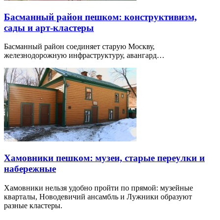
Басманный район пешком: конструктивизм,
сады и арт-кластеры
Басманный район соединяет старую Москву,
железнодорожную инфраструктуру, авангард…
Хамовники пешком: музеи, старые переулки и
набережные
Хамовники нельзя удобно пройти по прямой: музейные
кварталы, Новодевичий ансамбль и Лужники образуют
разные кластеры.