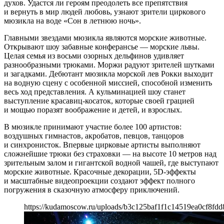
духов. Удастся ли героям преодолеть все препятствия
и вернуть в мир людей любовь, узнают зрители циркового
мюзикла на воде «Сон в летнюю ночь».
Главными звездами мюзикла являются морские животные.
Открывают шоу забавные конферансье — морские львы.
Целая семья из восьми озорных дельфинов удивляет
разнообразными трюками. Моржи радуют зрителей шутками
и загадками. Дебютант мюзикла морской лев Рокки выходит
на водную сцену с особенной миссией, способной изменить
весь ход представления. А кульминацией шоу станет
выступление красавиц-косаток, которые своей грацией
и мощью поразят воображение и детей, и взрослых.
В мюзикле принимают участие более 100 артистов:
воздушных гимнастов, акробатов, певцов, танцоров
и синхронисток. Впервые цирковые артисты выполняют
сложнейшие трюки без страховки — на высоте 10 метров над
зрительным залом и гигантской водной чашей, где выступают
морские животные. Красочные декорации, 5D-эффекты
и масштабные видеопроекции создают эффект полного
погружения в сказочную атмосферу приключений.
https://kudamoscow.ru/uploads/b3c125baf1f1c14519ea0cf8fdd