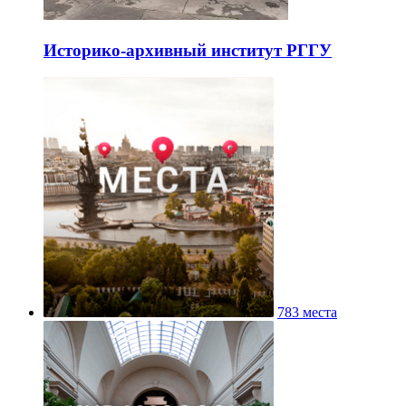
Историко-архивный институт РГГУ
783 места