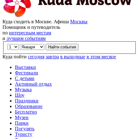
Куда сходить в Москве. Афиша
Москвы
Помощник и путеводитель
по
интересным местам
и
лучшим событиям
Куда пойти
сегодня
завтра
в выходные
в этом месяце
Выставки
Фестивали
С детьми
Активный отдых
Музыка
Шоу
Праздники
Образование
Бесплатно
Музеи
Парки
Погулять
Туристу