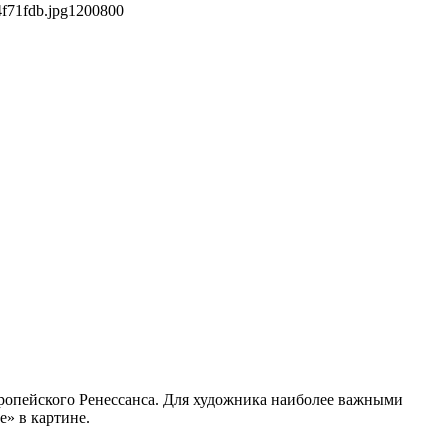
f71fdb.jpg
1200
800
вропейского Ренессанса. Для художника наиболее важными
е» в картине.