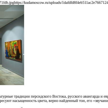
71fdb.jpg
https://kudamoscow.ru/uploads/1dafdfd8f4eb511ac2e7667124
турные традиции персидского Востока, русского авангарда и е
ресуют насыщенность цвета, верно найденный тон, его «звучани