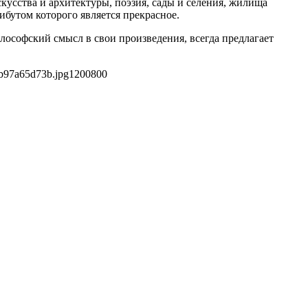
скусства и архитектуры, поэзия, сады и селения, жилища
ибутом которого является прекрасное.
лософский смысл в свои произведения, всегда предлагает
b97a65d73b.jpg
1200
800