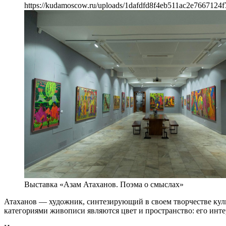
https://kudamoscow.ru/uploads/1dafdfd8f4eb511ac2e7667124f
Выставка «Азам Атаханов. Поэма о смыслах»
Атаханов — художник, синтезирующий в своем творчестве куль
категориями живописи являются цвет и пространство: его инте