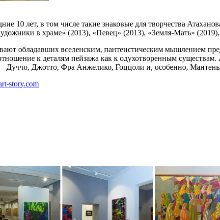
е 10 лет, в том числе такие знаковые для творчества Атаханова
удожники в храме» (2013), «Певец» (2013), «Земля-Мать» (2019), 
ывают обладавших вселенским, пантеистическим мышлением предс
отношение к деталям пейзажа как к одухотворенным существам. 
— Дуччо, Джотто, Фра Анжелико, Гоццоли и, особенно, Мантень
art-story.com