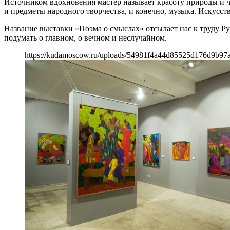
Источником вдохновения мастер называет красоту природы и чел
и предметы народного творчества, и конечно, музыка. Искусств
Название выставки «Поэма о смыслах» отсылает нас к труду Ру
подумать о главном, о вечном и неслучайном.
https://kudamoscow.ru/uploads/54981f4a44d85525d176d9b97