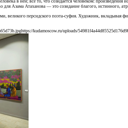
овека в ней; все то, что созидается человеком: произведения и
о для Азама Атаханова — это созидание благого, истинного, атр
ми, великого персидского поэта-суфия. Художник, вкладывая фи
a65d73b.jpg
https://kudamoscow.ru/uploads/54981f4a44d85525d176d9