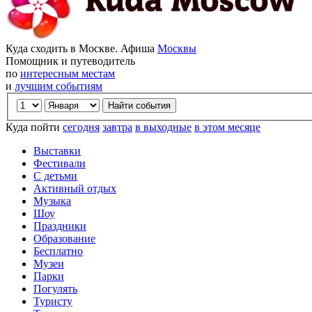
Куда сходить в Москве. Афиша
Москвы
Помощник и путеводитель
по
интересным местам
и
лучшим событиям
Куда пойти
сегодня
завтра
в выходные
в этом месяце
Выставки
Фестивали
С детьми
Активный отдых
Музыка
Шоу
Праздники
Образование
Бесплатно
Музеи
Парки
Погулять
Туристу