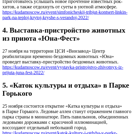
Приготовьтесь услышать новое прочтение известных рок-
хитов, а также отдохнуть от суеты в уютной атмосфере.
https://kudamoscow.ru/event/simfonicheskij-tribjut-kontsert-linkin-
park-na-teploj-krytoj-kryshe-s-verandoj-2022/
4. Выставка-пристройство животных
из приюта «Юна-Фест»
27 ноября на территории ЦСИ «Винзавод» Центр
реабилитации временно бездомных животных «Юна»
проведет выставку-пристройство бездомных животных.
https://kudamoscow.ru/event/vystavka-pristrojstvo-zhivotnyx-iz-
prijuta-juna-fest-2022/
5. «Каток культуры и отдыха» в Парке
Горького
25 ноября состоится открытие «Катка культуры и отдыха»
в Парке Горького. Ледовые аллеи станут отражением главного
парка страны в миниатюре. Пять павильонов, объединенных
ледовыми дорожками с красочной иллюминацией,
воссоздают отдельный небольшой город.
https://kudamoscow.ru/event/katok-kultury-i-otdyha-v-parke-