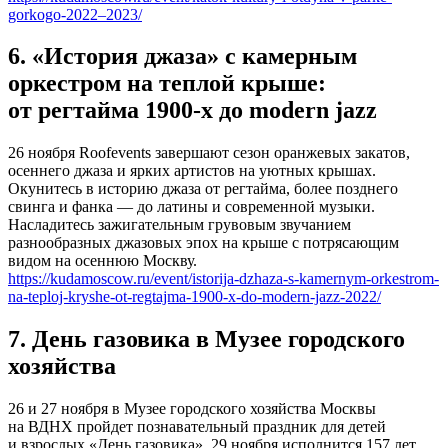
gorkogo-2022–2023/
6. «История джаза» с камерным
оркестром на теплой крыше:
от регтайма 1900-х до modern jazz
26 ноября Roofevents завершают сезон оранжевых закатов,
осеннего джаза и ярких артистов на уютных крышах.
Окунитесь в историю джаза от регтайма, более позднего
свинга и фанка — до латины и современной музыки.
Насладитесь зажигательным грувовым звучанием
разнообразных джазовых эпох на крыше с потрясающим
видом на осеннюю Москву.
https://kudamoscow.ru/event/istorija-dzhaza-s-kamernym-orkestrom-
na-teploj-kryshe-ot-regtajma-1900-x-do-modern-jazz-2022/
7. День газовика в Музее городского
хозяйства
26 и 27 ноября в Музее городского хозяйства Москвы
на ВДНХ пройдет познавательный праздник для детей
и взрослых «День газовика». 29 ноября исполнится 157 лет