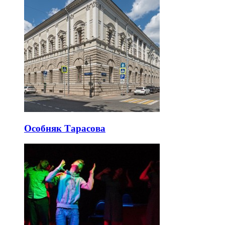
Особняк Тарасова