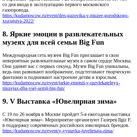
со дня ввода в эксплуатацию первого московского
газопровода.
https://kudamoscow.ru/event/den-gazovika-v-muzee-gorodskogo-
xozjajstva-2022/
8. Яркие эмоции в развлекательных
музеях для всей семьи Big Fun
Международная сеть музеев Big Fun приглашает в свои
невероятные развлекательные музеи в самом сердце Москвы.
Они удивят вас с первых секунд. Музеи Big Fun уникальны,
ведь они развивают воображение, подстегивают творческую
фантазию и поднимают настроение детям и взрослым.
https://kudamoscow.ru/event/jarkie-emotsii-v-razvlekatelnyx-
muzejax-dlja-vsej-semji-big-fun/
9. V Выставка «Ювелирная зима»
С 19 по 26 ноября в Москве пройдет 5-я ежегодная выставка
«Ювелирная зима». Мероприятие организуют Галерея Ilgiz F.
в поддержку современных российских ювелирных брендов.
https://kudamoscow.ru/event/v-vystavka-juvelirnaja-zima/