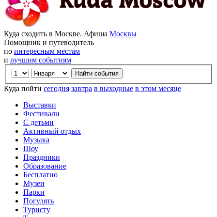
Куда сходить в Москве. Афиша
Москвы
Помощник и путеводитель
по
интересным местам
и
лучшим событиям
Куда пойти
сегодня
завтра
в выходные
в этом месяце
Выставки
Фестивали
С детьми
Активный отдых
Музыка
Шоу
Праздники
Образование
Бесплатно
Музеи
Парки
Погулять
Туристу