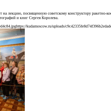
 на лекцию, посвященную советскому конструктору ракетно-кос
тографий и книг Сергея Королева.
ed4c84.jpg
https://kudamoscow.ru/uploads/c9c42335fe8d74f396b2edad