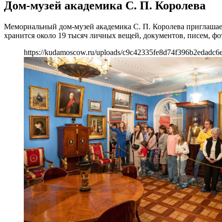
Дом-музей академика С. П. Королева
Мемориальный дом-музей академика С. П. Королева приглашает
хранится около 19 тысяч личных вещей, документов, писем, фо
https://kudamoscow.ru/uploads/c9c42335fe8d74f396b2edadc6