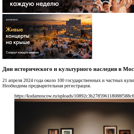
Дни исторического и культурного наследия в Мос
21 апреля 2024 года около 100 государственных и частных ку
Необходима предварительная регистрация.
https://kudamoscow.ru/uploads/10892c3b278596118088f588c6