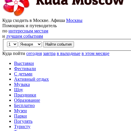
Куда сходить в Москве. Афиша
Москвы
Помощник и путеводитель
по
интересным местам
и
лучшим событиям
Куда пойти
сегодня
завтра
в выходные
в этом месяце
Выставки
Фестивали
С детьми
Активный отдых
Музыка
Шоу
Праздники
Образование
Бесплатно
Музеи
Парки
Погулять
Туристу