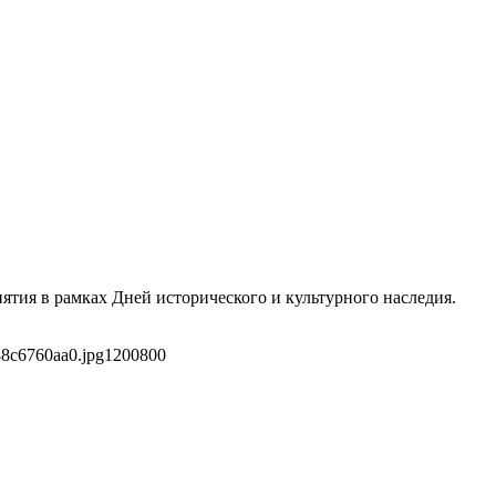
ятия в рамках Дней исторического и культурного наследия.
88c6760aa0.jpg
1200
800