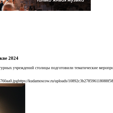
кве 2024
льтурных учреждений столицы подготовили тематические меропри
760aa0.jpg
https://kudamoscow.ru/uploads/10892c3b278596118088f5