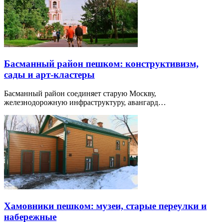
Басманный район пешком: конструктивизм,
сады и арт-кластеры
Басманный район соединяет старую Москву,
железнодорожную инфраструктуру, авангард…
Хамовники пешком: музеи, старые переулки и
набережные