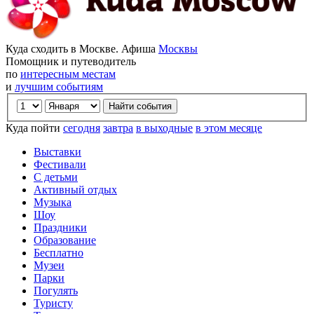
Куда сходить в Москве. Афиша
Москвы
Помощник и путеводитель
по
интересным местам
и
лучшим событиям
Куда пойти
сегодня
завтра
в выходные
в этом месяце
Выставки
Фестивали
С детьми
Активный отдых
Музыка
Шоу
Праздники
Образование
Бесплатно
Музеи
Парки
Погулять
Туристу