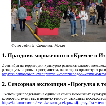
Фотография Е. Самарина. Mos.ru
1. Праздник мороженого в «Кремле в И
2 сентября на территории культурно-развлекательного компле
развернуты игровые пространства, на которых организуют раз
https://kudamoscow.ru/event/prazdnik-morozhenogo-v-kremle-v-izma
2. Сенсорная экспозиция «Прогулка в т
Экспозиция представлена одним из самых необычных культурн
которое погрузит вас в полную темноту, раскрывая посредство
https://kudamoscow.ru/event/sensornaja-ekspozitsija-progulka-v-temn