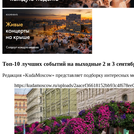
Топ-10 лучших событий на выходные 2 и 3 сентяб
Редакция «KudaMoscow» представляет подборку интересных мер
https://kudamoscow.ru/uploads/2aacef36618152bb93c4f678ee