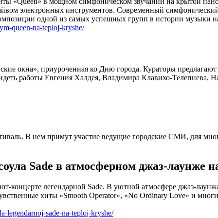
-хиты «Queen» в мощном симфоническом звучании на крытой пан
драйвом электронных инструментов. Современный симфонический
ые композиции одной из самых успешных групп в истории музыки
nym-queen-na-teploj-kryshe/
ские окна», приуроченная ко Дню города. Кураторы предлагают 
еть работы Евгения Халдея, Владимира Клавихо-Телепнева, На
стиваль. В нем примут участие ведущие городские СМИ, для мн
оула Sade в атмосферном джаз-лаунже н
ьют-концерте легендарной Sade. В уютной атмосфере джаз-лаунж
 Чувственные хиты «Smooth Operator», «No Ordinary Love» и мно
la-legendarnoj-sade-na-teploj-kryshe/