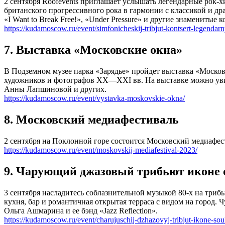
2 сентября Roofevents приглашает услышать легендарные рок
британского прогрессивного рока в гармонии с классикой и 
«I Want to Break Free!», «Under Pressure» и другие знаменит
https://kudamoscow.ru/event/simfonicheskij-tribjut-kontsert-legendar
7. Выставка «Московские окна»
В Подземном музее парка «Зарядье» пройдет выставка «Москов
художников и фотографов XX—XXI вв. На выставке можно увид
Анны Лапшиновой и других.
https://kudamoscow.ru/event/vystavka-moskovskie-okna/
8. Московский медиафестиваль
2 сентября на Поклонной горе состоится Московский медиафе
https://kudamoscow.ru/event/moskovskij-mediafestival-2023/
9. Чарующий джазовый трибьют иконе с
3 сентября насладитесь соблазнительной музыкой 80-х на триб
кухня, бар и романтичная открытая терраса с видом на город.
Ольга Ашмарина и ее бэнд «Jazz Reflection».
https://kudamoscow.ru/event/charujuschij-dzhazovyj-tribjut-ikone-sou