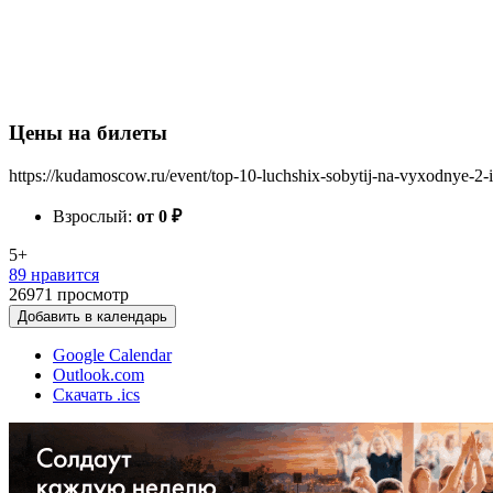
Цены на билеты
https://kudamoscow.ru/event/top-10-luchshix-sobytij-na-vyxodnye-2-
Взрослый:
от 0
₽
5+
89 нравится
26971
просмотр
Добавить в календарь
Google Calendar
Outlook.com
Скачать .ics