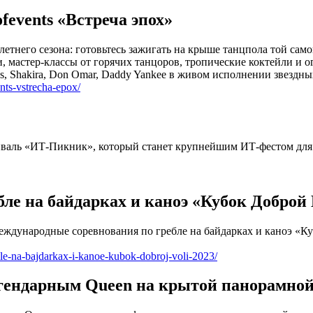
fevents «Встреча эпох»
 летнего сезона: готовьтесь зажигать на крыше танцпола той са
 мастер-классы от горячих танцоров, тропические коктейли и 
as, Shakira, Don Omar, Daddy Yankee в живом исполнении звезд
nts-vstrecha-epox/
тиваль «ИТ-Пикник», который станет крупнейшим ИТ-фестом для 
бле на байдарках и каноэ «Кубок Доброй
я Международные соревнования по гребле на байдарках и каноэ «
e-na-bajdarkax-i-kanoe-kubok-dobroj-voli-2023/
егендарным Queen на крытой панорамно