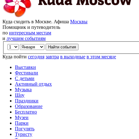
Куда сходить в Москве. Афиша
Москвы
Помощник и путеводитель
по
интересным местам
и
лучшим событиям
Куда пойти
сегодня
завтра
в выходные
в этом месяце
Выставки
Фестивали
С детьми
Активный отдых
Музыка
Шоу
Праздники
Образование
Бесплатно
Музеи
Парки
Погулять
Туристу