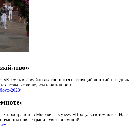
змайлово»
кса «Кремль в Измайлово» состоится настоящий детский праздни
влекательные конкурсы и активности.
jlovo-2023/
емноте»
ых пространств в Москве — музеем «Прогулка в темноте». На с
м темноты новые грани чувств и эмоций.
ote/