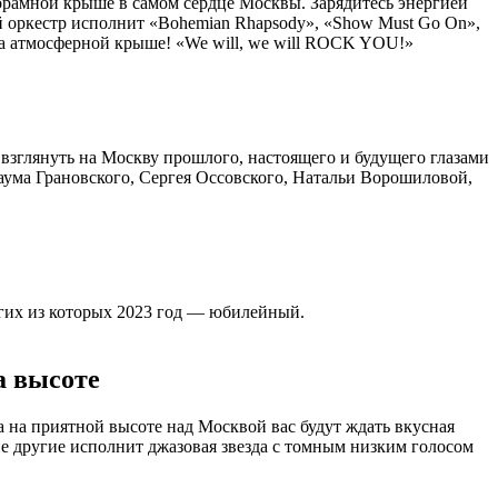
орамной крыше в самом сердце Москвы. Зарядитесь энергией
 оркестр исполнит «Bohemian Rhapsody», «Show Must Go On»,
 на атмосферной крыше! «We will, we will ROCK YOU!»
взглянуть на Москву прошлого, настоящего и будущего глазами
ума Грановского, Сергея Оссовского, Натальи Ворошиловой,
огих из которых 2023 год — юбилейный.
а высоте
а на приятной высоте над Москвой вас будут ждать вкусная
гие другие исполнит джазовая звезда с томным низким голосом