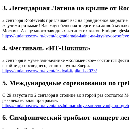
3. Легендарная Латина на крыше от Roo
2 сентября Roofevents приглашает вас на грандиозное закрытие
жгучими ритмами! Вас ждут бешеная энергетика живой музыки,
Москвы. А еще много заводных латинских хитов Enrique Iglesi
https://kudamoscow.ru/event/legendarnaja-latina-na-kryshe-ot-roofeve
4. Фестиваль «ИТ-Пикник»
2 сентября в музее-заповеднике «Коломенское» состоится фес
в тайне до последнего, станет группа Звери.
https://kudamoscow.ru/event/festival-it-piknik-2023/
5. Международные соревнования по гре
С 29 августа по 2 сентября в столице во второй раз состоятс
развлекательная программа.
https://kudamoscow.ru/event/mezhdunarodnye-sorevnovanija-po-grebl
6. Симфонический трибьют-концерт л