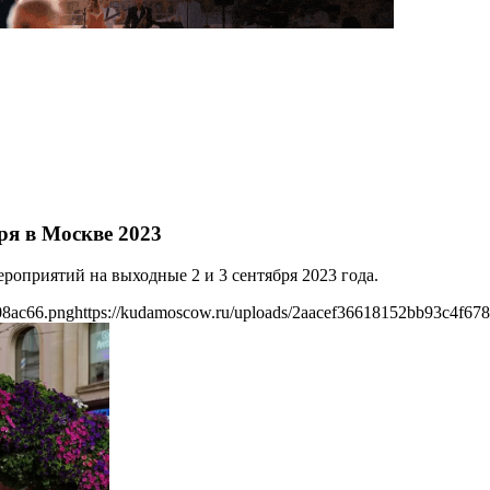
ря в Москве 2023
оприятий на выходные 2 и 3 сентября 2023 года.
08ac66.png
https://kudamoscow.ru/uploads/2aacef36618152bb93c4f67