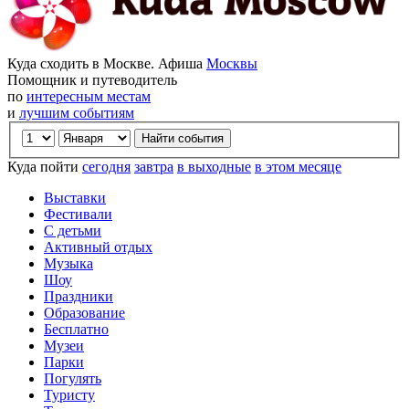
Куда сходить в Москве. Афиша
Москвы
Помощник и путеводитель
по
интересным местам
и
лучшим событиям
Куда пойти
сегодня
завтра
в выходные
в этом месяце
Выставки
Фестивали
С детьми
Активный отдых
Музыка
Шоу
Праздники
Образование
Бесплатно
Музеи
Парки
Погулять
Туристу