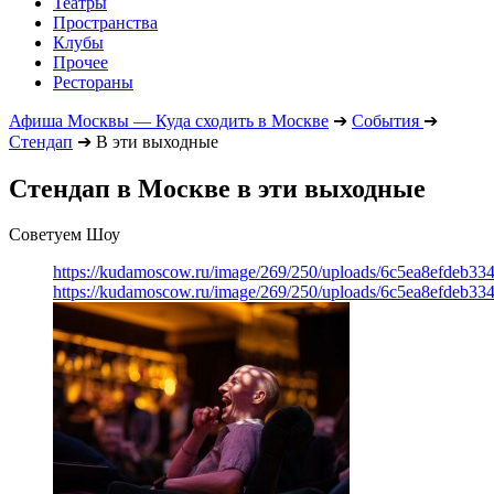
Театры
Пространства
Клубы
Прочее
Рестораны
Афиша Москвы — Куда сходить в Москве
➔
События
➔
Стендап
➔
В эти выходные
Стендап в Москве в эти выходные
Советуем Шоу
https://kudamoscow.ru/image/269/250/uploads/6c5ea8efdeb3
https://kudamoscow.ru/image/269/250/uploads/6c5ea8efdeb3