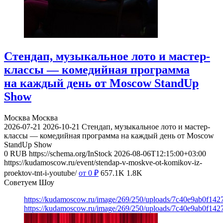
Стендап, музыкальное лото и мастер-
классы — комедийная программа
на каждый день от Moscow StandUp
Show
Москва
Москва
2026-07-21
2026-10-21
Стендап, музыкальное лото и мастер-
классы — комедийная программа на каждый день от Moscow
StandUp Show
0
RUB
https://schema.org/InStock
2026-08-06T12:15:00+03:00
https://kudamoscow.ru/event/stendap-v-moskve-ot-komikov-iz-
proektov-tnt-i-youtube/
от 0
₽
657.1K
1.8K
Советуем Шоу
https://kudamoscow.ru/image/269/250/uploads/7c40e9ab0f14
https://kudamoscow.ru/image/269/250/uploads/7c40e9ab0f14