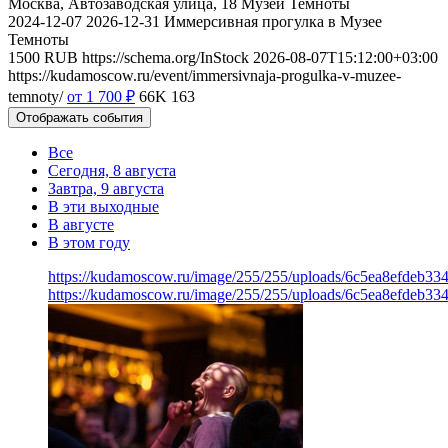
Москва, Автозаводская улица, 18
Музей Темноты
2024-12-07
2026-12-31
Иммерсивная прогулка в Музее
Темноты
1500
RUB
https://schema.org/InStock
2026-08-07T15:12:00+03:00
https://kudamoscow.ru/event/immersivnaja-progulka-v-muzee-
temnoty/
от 1 700
₽
66K
163
Отображать события
Все
Сегодня, 8 августа
Завтра, 9 августа
В эти выходные
В августе
В этом году
https://kudamoscow.ru/image/255/255/uploads/6c5ea8efdeb3
https://kudamoscow.ru/image/255/255/uploads/6c5ea8efdeb3