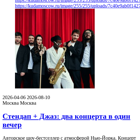
https://kudamoscow.ru/image/255/255/uploads/7c40e9ab0f14
https://kudamoscow.ru/image/255/255/uploads/7c40e9ab0f14
2026-04-06
2026-08-10
Москва
Москва
Стендап + Джаз: два концерта в один
вечер
Авторское шоу-бестселлер с атмосферой Нью-Йорка. Концерт