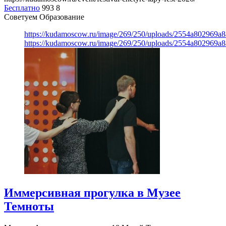
Бесплатно
993
8
Советуем Образование
https://kudamoscow.ru/image/269/250/uploads/2554a802969
https://kudamoscow.ru/image/269/250/uploads/2554a802969
Иммерсивная прогулка в Музее
Темноты