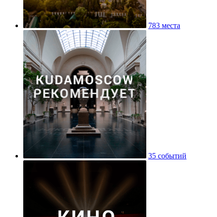
783 места
35 событий