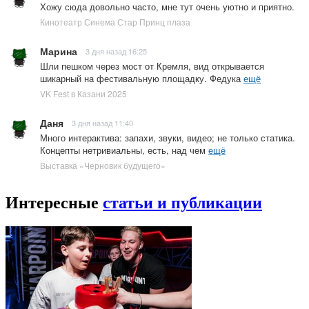
Хожу сюда довольно часто, мне тут очень уютно и приятно.
Кинотеатр Синема Стар Принц плаза
Марина
3 дня назад 16:25
Шли пешком через мост от Кремля, вид открывается
шикарный на фестивальную площадку. Федука
ещё
VK Fest в Казани 2025
Даня
3 дня назад 11:40
Много интерактива: запахи, звуки, видео; не только статика.
Концепты нетривиальны, есть, над чем
ещё
Выставка «Черновик будущего»
Интересные
статьи и публикации