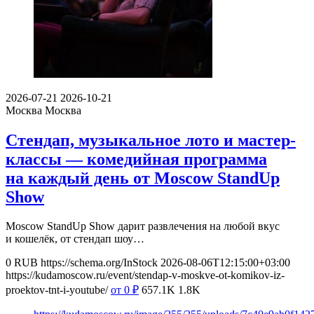
2026-07-21
2026-10-21
Москва
Москва
Стендап, музыкальное лото и мастер-
классы — комедийная программа
на каждый день от Moscow StandUp
Show
Moscow StandUp Show дарит развлечения на любой вкус
и кошелёк, от стендап шоу…
0
RUB
https://schema.org/InStock
2026-08-06T12:15:00+03:00
https://kudamoscow.ru/event/stendap-v-moskve-ot-komikov-iz-
proektov-tnt-i-youtube/
от 0
₽
657.1K
1.8K