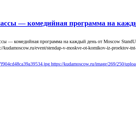
лассы — комедийная программа на кажд
ассы — комедийная программа на каждый день от Moscow Stand
s://kudamoscow.ru/event/stendap-v-moskve-ot-komikov-iz-proektov-tnt-
27f904cd48ca39a39534.jpg
https://kudamoscow.ru/image/269/250/upl