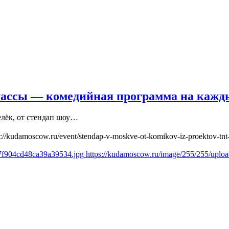
лассы — комедийная программа на кажд
елёк, от стендап шоу…
s://kudamoscow.ru/event/stendap-v-moskve-ot-komikov-iz-proektov-tnt-
27f904cd48ca39a39534.jpg
https://kudamoscow.ru/image/255/255/upl