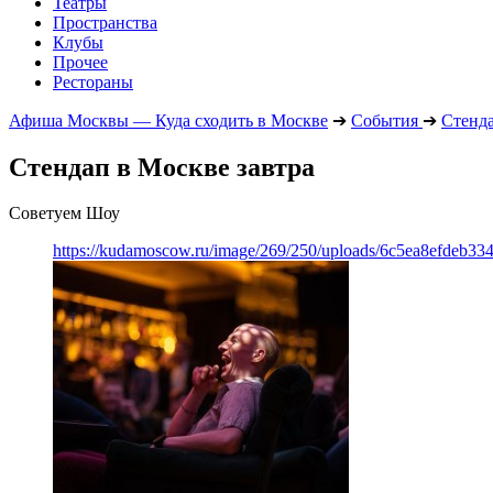
Театры
Пространства
Клубы
Прочее
Рестораны
Афиша Москвы — Куда сходить в Москве
➔
События
➔
Стенд
Стендап в Москве завтра
Советуем Шоу
https://kudamoscow.ru/image/269/250/uploads/6c5ea8efdeb3