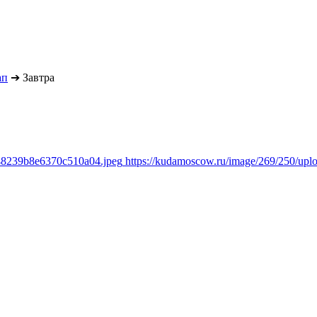
ап
➔
Завтра
348239b8e6370c510a04.jpeg
https://kudamoscow.ru/image/269/250/up