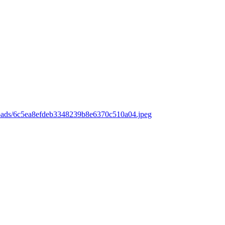
loads/6c5ea8efdeb3348239b8e6370c510a04.jpeg