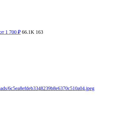
от 1 700
₽
66.1K
163
loads/6c5ea8efdeb3348239b8e6370c510a04.jpeg