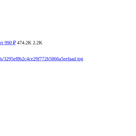
от 990
₽
474.2K
2.2K
ads/3295ef8b2c4ce29f772b5866a5eefaad.jpg