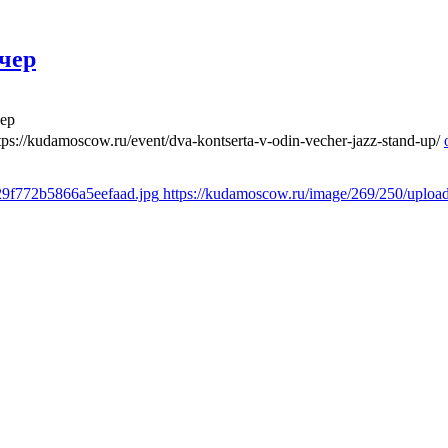
ечер
чер
tps://kudamoscow.ru/event/dva-kontserta-v-odin-vecher-jazz-stand-up/
29f772b5866a5eefaad.jpg
https://kudamoscow.ru/image/269/250/uplo