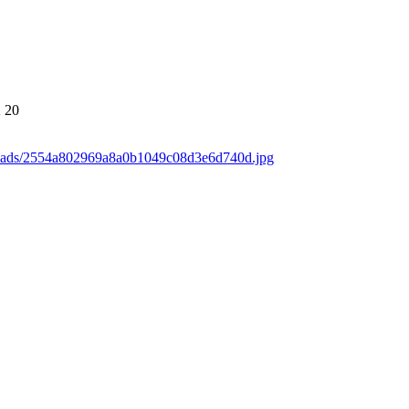
K
20
loads/2554a802969a8a0b1049c08d3e6d740d.jpg