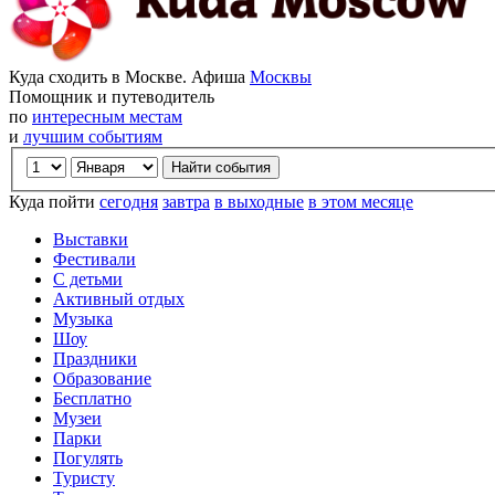
Куда сходить в Москве. Афиша
Москвы
Помощник и путеводитель
по
интересным местам
и
лучшим событиям
Куда пойти
сегодня
завтра
в выходные
в этом месяце
Выставки
Фестивали
С детьми
Активный отдых
Музыка
Шоу
Праздники
Образование
Бесплатно
Музеи
Парки
Погулять
Туристу