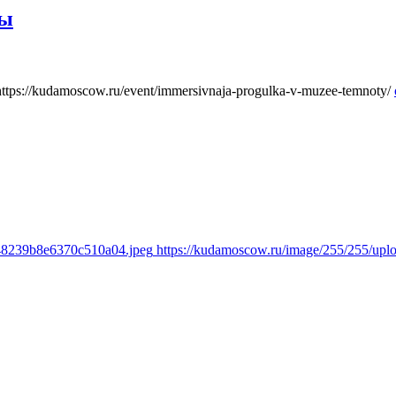
ты
https://kudamoscow.ru/event/immersivnaja-progulka-v-muzee-temnoty/
348239b8e6370c510a04.jpeg
https://kudamoscow.ru/image/255/255/up