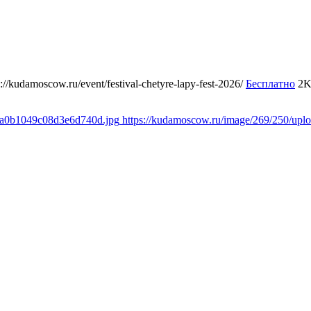
s://kudamoscow.ru/event/festival-chetyre-lapy-fest-2026/
Бесплатно
2
a8a0b1049c08d3e6d740d.jpg
https://kudamoscow.ru/image/269/250/up