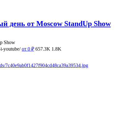
ый день от Moscow StandUp Show
Up Show
i-youtube/
от 0
₽
657.3K
1.8K
oads/7c40e9ab0f1427f904cd48ca39a39534.jpg