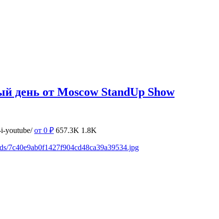
ый день от Moscow StandUp Show
i-youtube/
от 0
₽
657.3K
1.8K
oads/7c40e9ab0f1427f904cd48ca39a39534.jpg