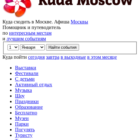
Куда сходить в Москве. Афиша
Москвы
Помощник и путеводитель
по
интересным местам
и
лучшим событиям
Куда пойти
сегодня
завтра
в выходные
в этом месяце
Выставки
Фестивали
С детьми
Активный отдых
Музыка
Шоу
Праздники
Образование
Бесплатно
Музеи
Парки
Погулять
Туристу