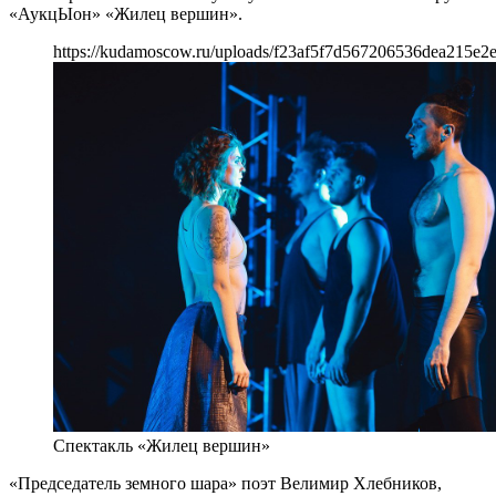
«АукцЫон» «Жилец вершин».
https://kudamoscow.ru/uploads/f23af5f7d567206536dea215e2
Спектакль «Жилец вершин»
«Председатель земного шара» поэт Велимир Хлебников,