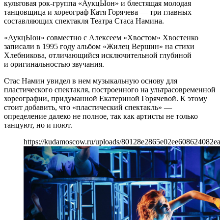
культовая рок-группа «АукцЫон» и блестящая молодая
танцовщица и хореограф Катя Горячева — три главных
составляющих спектакля Театра Стаса Намина.
«АукцЫон» совместно с Алексеем «Хвостом» Хвостенко
записали в 1995 году альбом «Жилец Вершин» на стихи
Хлебникова, отличающийся исключительной глубиной
и оригинальностью звучания.
Стас Намин увидел в нем музыкальную основу для
пластического спектакля, построенного на ультрасовременной
хореографии, придуманной Екатериной Горячевой. К этому
стоит добавить, что «пластический спектакль» —
определение далеко не полное, так как артисты не только
танцуют, но и поют.
https://kudamoscow.ru/uploads/80128e2865e02ee608624082e