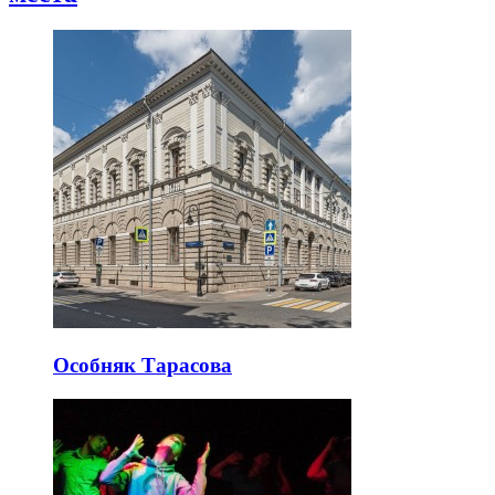
Особняк Тарасова