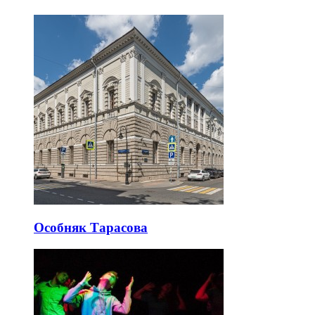
Особняк Тарасова