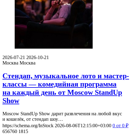
2026-07-21
2026-10-21
Москва
Москва
Стендап, музыкальное лото и мастер-
классы — комедийная программа
на каждый день от Moscow StandUp
Show
Moscow StandUp Show дарит развлечения на любой вкус
и кошелёк, от стендап шоу…
https://schema.org/InStock
2026-08-06T12:15:00+03:00
0
от 0
₽
656760
1815