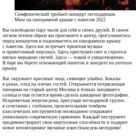
Симфонический трибьют-концерт легендарным
Muse на панорамной крыше с навесом 2022
Вы освободили пару часов для себя и своих друзей. В своем
легком летнем образе вы приезжаете в центр, прогуливаетесь
перед концертом и поднимаетесь на панорамную крышу
с навесом. Здесь вас встречает приятная музыка
и приветливый персонал. Здесь приглушен свет и струится
мягкое мерцание свечей. Здесь — покой и умиротворение.
В баре вы берете освежающий напиток и заходите на уютную
крышу.
Вас окружают красивые лица, сияющие улыбки. Бокалы
в руках, плед на плечах гостей. Открывается потрясающая
панорама на старый центр Москвы в бликах заходящего
солнца и еще остается время сделать шикарные фотографии.
Искрометная энергия рока, присущая легендарной группе,
в сочетании с глубоким, пронзительным тембром
классических инструментов неожиданно открывают
уникальную современную гармонию. Каждый инструмент
продемонстрирует свои виртуозные способности и подарит
новое неповторимое звучание известным рок-мелодиям!