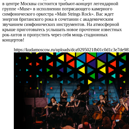
в центре Москвы состоится трибьют-концерт легендарной
группе «Muse» в исполнении потрясающего камерного
симфонического оркестра «Main Strings Rock». Вас ждет
энергия британского рока в сочетании с академическим
звучанием симфонических инструментов. На атмосферной
крыше приготовьтесь услышать новое прочтение известных
рок-хитов и пропустить через себя мощь стадионных
концертов!
https://kudamoscow.ru/uploads/dca9295021fb01c0d1c3e7de98