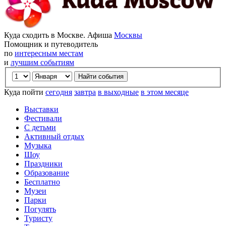
Куда сходить в Москве. Афиша
Москвы
Помощник и путеводитель
по
интересным местам
и
лучшим событиям
Куда пойти
сегодня
завтра
в выходные
в этом месяце
Выставки
Фестивали
С детьми
Активный отдых
Музыка
Шоу
Праздники
Образование
Бесплатно
Музеи
Парки
Погулять
Туристу