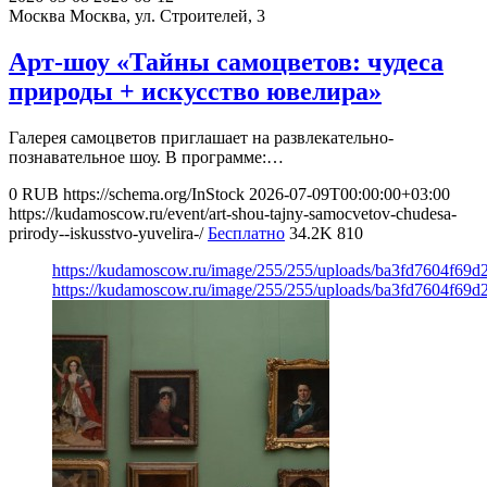
Москва
Москва, ул. Строителей, 3
Арт-шоу «Тайны самоцветов: чудеса
природы + искусство ювелира»
Галерея самоцветов приглашает на развлекательно-
познавательное шоу. В программе:…
0
RUB
https://schema.org/InStock
2026-07-09T00:00:00+03:00
https://kudamoscow.ru/event/art-shou-tajny-samocvetov-chudesa-
prirody--iskusstvo-yuvelira-/
Бесплатно
34.2K
810
https://kudamoscow.ru/image/255/255/uploads/ba3fd7604f6
https://kudamoscow.ru/image/255/255/uploads/ba3fd7604f6