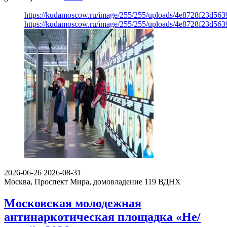
https://kudamoscow.ru/image/255/255/uploads/4e8728f23d56
https://kudamoscow.ru/image/255/255/uploads/4e8728f23d56
2026-06-26
2026-08-31
Москва, Проспект Мира, домовладение 119
ВДНХ
Московская молодежная
антинаркотическая площадка «Не/