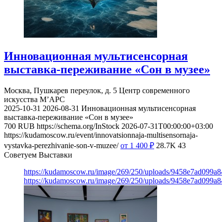
Инновационная мультисенсорная
выставка-переживание «Сон в музее»
Москва, Пушкарев переулок, д. 5
Центр современного
искусства М’АРС
2025-10-31
2026-08-31
Инновационная мультисенсорная
выставка-переживание «Сон в музее»
700
RUB
https://schema.org/InStock
2026-07-31T00:00:00+03:00
https://kudamoscow.ru/event/innovatsionnaja-multisensornaja-
vystavka-perezhivanie-son-v-muzee/
от 1 400
₽
28.7K
43
Советуем Выставки
https://kudamoscow.ru/image/269/250/uploads/9458e7ad099a
https://kudamoscow.ru/image/269/250/uploads/9458e7ad099a