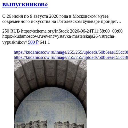
выпускников»
С 26 июня по 9 августа 2026 года в Московском музее
современного искусства на Гоголевском бульваре пройдет…
250
RUB
https://schema.org/InStock
2026-06-24T11:58:00+03:00
https://kudamoscow.ru/event/vystavka-masterskaja26-vstrecha-
vypusknikov/
500
₽
641
1
https://kudamoscow.ru/image/255/255/uploads/50b5eae155c
https://kudamoscow.ru/image/255/255/uploads/50b5eae155c