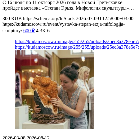
С 16 июля по 11 октября 2026 года в Новой Третьяковке
пройдет выставка «Степан Эрьзя. Мифология скульптуры»…
300
RUB
https://schema.org/InStock
2026-07-09T12:58:00+03:00
https://kudamoscow.ru/event/vystavka-stepan-erzja-mifologija-
skulptury/
600
₽
4.3K
6
https://kudamoscow.ru/image/255/255/uploads/25ec3a378e5
https://kudamoscow.ru/image/255/255/uploads/25ec3a378e5
2026-03-08
2026-08-12