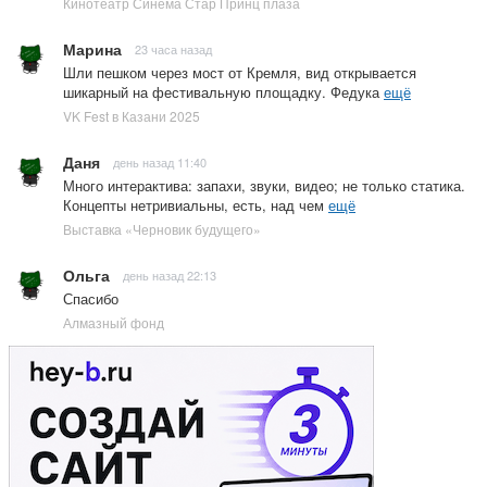
Кинотеатр Синема Стар Принц плаза
Марина
23 часа назад
Шли пешком через мост от Кремля, вид открывается
шикарный на фестивальную площадку. Федука
ещё
VK Fest в Казани 2025
Даня
день назад 11:40
Много интерактива: запахи, звуки, видео; не только статика.
Концепты нетривиальны, есть, над чем
ещё
Выставка «Черновик будущего»
Ольга
день назад 22:13
Спасибо
Алмазный фонд