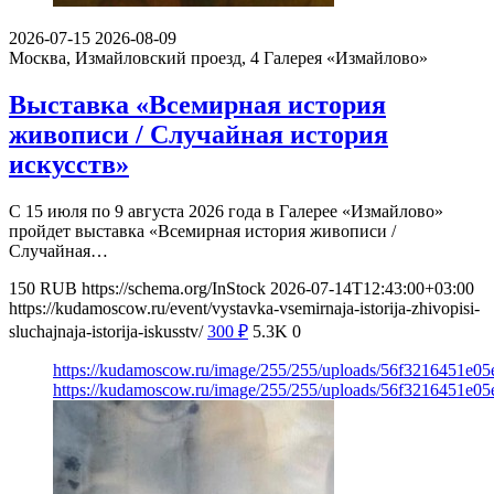
2026-07-15
2026-08-09
Москва, Измайловский проезд, 4
Галерея «Измайлово»
Выставка «Всемирная история
живописи / Случайная история
искусств»
С 15 июля по 9 августа 2026 года в Галерее «Измайлово»
пройдет выставка «Всемирная история живописи /
Случайная…
150
RUB
https://schema.org/InStock
2026-07-14T12:43:00+03:00
https://kudamoscow.ru/event/vystavka-vsemirnaja-istorija-zhivopisi-
sluchajnaja-istorija-iskusstv/
300
₽
5.3K
0
https://kudamoscow.ru/image/255/255/uploads/56f3216451e0
https://kudamoscow.ru/image/255/255/uploads/56f3216451e0