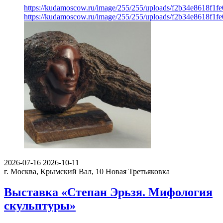
https://kudamoscow.ru/image/255/255/uploads/f2b34e8618f1f
https://kudamoscow.ru/image/255/255/uploads/f2b34e8618f1f
2026-07-16
2026-10-11
г. Москва, Крымский Вал, 10
Новая Третьяковка
Выставка «Степан Эрьзя. Мифология
скульптуры»