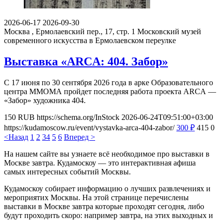
2026-06-17
2026-09-30
Москва , Ермолаевский пер., 17, стр. 1
Московский музей
современного искусства в Ермолаевском переулке
Выставка «ARCA: 404. Забор»
С 17 июня по 30 сентября 2026 года в арке Образовательного
центра ММОМА пройдет последняя работа проекта ARCA —
«Забор» художника 404.
150
RUB
https://schema.org/InStock
2026-06-24T09:51:00+03:00
https://kudamoscow.ru/event/vystavka-arca-404-zabor/
300
₽
415
0
<Назад
1
2
3
4
5
6
Вперед >
На нашем сайте вы узнаете всё необходимое про выставки в
Москве завтра. Кудамоскоу — это интерактивная афиша
самых интересных событий Москвы.
Кудамоскоу собирает информацию о лучших развлечениях и
мероприятих Москвы. На этой странице перечислены
выставки в Москве завтра которые проходят сегодня, либо
будут проходить скоро: например завтра, на этих выходных и