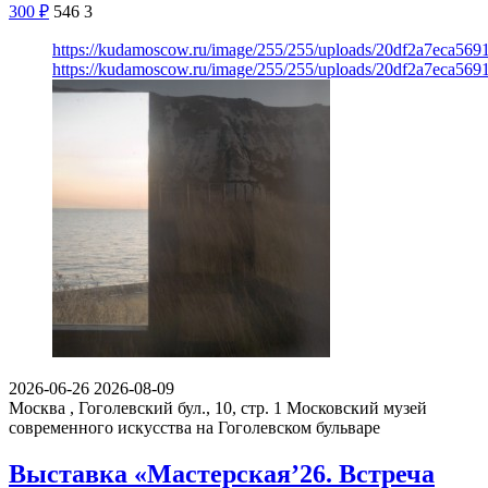
300
₽
546
3
https://kudamoscow.ru/image/255/255/uploads/20df2a7eca56
https://kudamoscow.ru/image/255/255/uploads/20df2a7eca56
2026-06-26
2026-08-09
Москва , Гоголевский бул., 10, стр. 1
Московский музей
современного искусства на Гоголевском бульваре
Выставка «Мастерская’26. Встреча