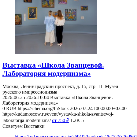
Выставка «Школа Званцевой.
Лаборатория модернизма»
Москва, Ленинградский проспект, д. 15, стр. 11
Музей
русского импрессионизма
2026-06-25
2026-10-04
Выставка «Школа Званцевой.
Лаборатория модернизма»
0
RUB
https://schema.org/InStock
2026-07-24T00:00:00+03:00
https://kudamoscow.ru/event/vystavka-shkola-zvantsevoj-
laboratorija-modernizma/
от 750
₽
1.2K
5
Советуем Выставки
https://kudamoscow.ru/image/269/250/uploads/267526376d8