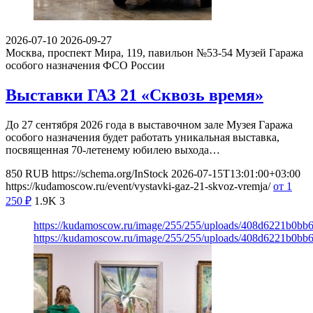
2026-07-10
2026-09-27
Москва, проспект Мира, 119, павильон №53-54
Музей Гаража
особого назначения ФСО России
Выставки ГАЗ 21 «Сквозь время»
До 27 сентября 2026 года в выставочном зале Музея Гаража
особого назначения будет работать уникальная выставка,
посвященная 70-летенему юбилею выхода…
850
RUB
https://schema.org/InStock
2026-07-15T13:01:00+03:00
https://kudamoscow.ru/event/vystavki-gaz-21-skvoz-vremja/
от 1
250
₽
1.9K
3
https://kudamoscow.ru/image/255/255/uploads/408d6221b0b
https://kudamoscow.ru/image/255/255/uploads/408d6221b0b