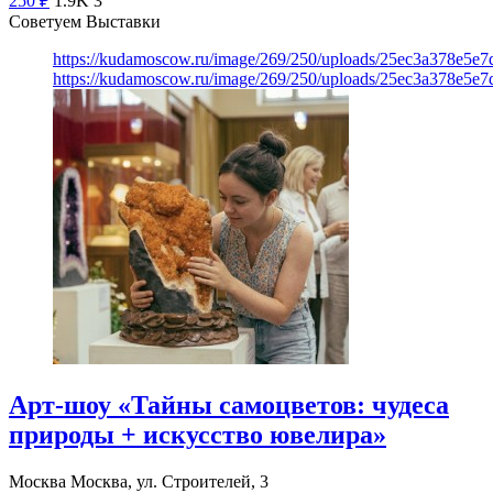
250
₽
1.9K
3
Советуем Выставки
https://kudamoscow.ru/image/269/250/uploads/25ec3a378e5
https://kudamoscow.ru/image/269/250/uploads/25ec3a378e5
Арт-шоу «Тайны самоцветов: чудеса
природы + искусство ювелира»
Москва
Москва, ул. Строителей, 3