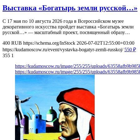
Выставка «Богатырь земли русской…»
С 17 мая по 10 августа 2026 года в Всероссийском музее
декоративного искусства пройдет выставка «Богатырь земли
русской…» — масштабный проект, посвященный образу…
400
RUB
https://schema.org/InStock
2026-07-02T12:55:00+03:00
https://kudamoscow.ru/event/vystavka-bogatyr-zemli-russkoj/
550
₽
355
1
https://kudamoscow.ru/image/255/255/uploads/63558afb9b9
https://kudamoscow.ru/image/255/255/uploads/63558afb9b9