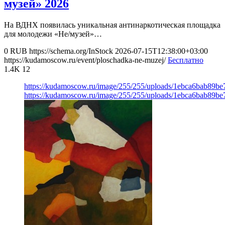
музей» 2026
На ВДНХ появилась уникальная антинаркотическая площадка
для молодежи «Не/музей»…
0
RUB
https://schema.org/InStock
2026-07-15T12:38:00+03:00
https://kudamoscow.ru/event/ploschadka-ne-muzej/
Бесплатно
1.4K
12
https://kudamoscow.ru/image/255/255/uploads/1ebca6bab89
https://kudamoscow.ru/image/255/255/uploads/1ebca6bab89