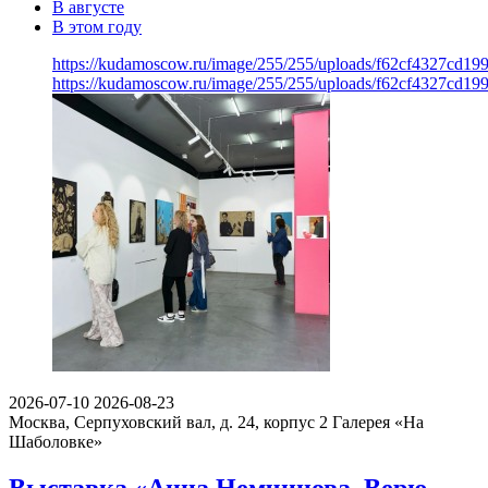
В августе
В этом году
https://kudamoscow.ru/image/255/255/uploads/f62cf4327cd1
https://kudamoscow.ru/image/255/255/uploads/f62cf4327cd1
2026-07-10
2026-08-23
Москва, Серпуховский вал, д. 24, корпус 2
Галерея «На
Шаболовке»
Выставка «Анна Немчинова. Верю —