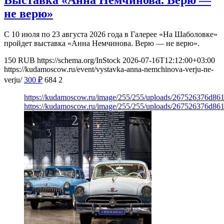
не верю»
С 10 июля по 23 августа 2026 года в Галерее «На Шаболовке»
пройдет выставка «Анна Немчинова. Верю — не верю».
150
RUB
https://schema.org/InStock
2026-07-16T12:12:00+03:00
https://kudamoscow.ru/event/vystavka-anna-nemchinova-verju-ne-
verju/
300
₽
684
2
https://kudamoscow.ru/image/255/255/uploads/267526376d8
https://kudamoscow.ru/image/255/255/uploads/267526376d8