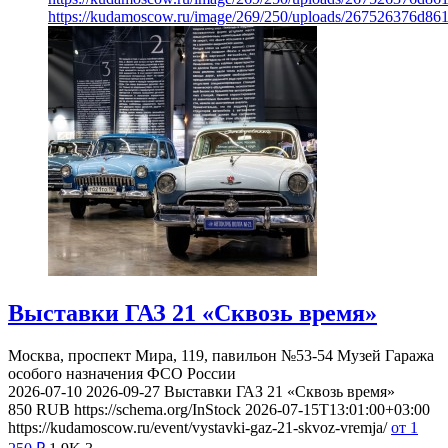
https://kudamoscow.ru/image/269/250/uploads/267526376d8
Выставки ГАЗ 21 «Сквозь время»
Москва, проспект Мира, 119, павильон №53-54
Музей Гаража
особого назначения ФСО России
2026-07-10
2026-09-27
Выставки ГАЗ 21 «Сквозь время»
850
RUB
https://schema.org/InStock
2026-07-15T13:01:00+03:00
https://kudamoscow.ru/event/vystavki-gaz-21-skvoz-vremja/
от 1