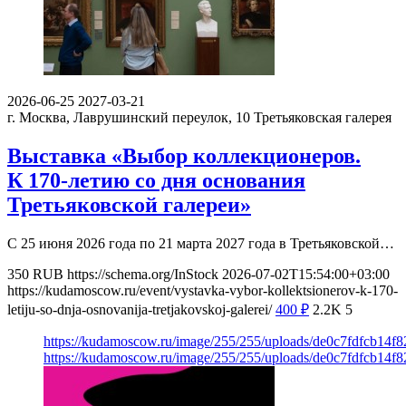
2026-06-25
2027-03-21
г. Москва, Лаврушинский переулок, 10
Третьяковская галерея
Выставка «Выбор коллекционеров.
К 170-летию со дня основания
Третьяковской галереи»
С 25 июня 2026 года по 21 марта 2027 года в Третьяковской…
350
RUB
https://schema.org/InStock
2026-07-02T15:54:00+03:00
https://kudamoscow.ru/event/vystavka-vybor-kollektsionerov-k-170-
letiju-so-dnja-osnovanija-tretjakovskoj-galerei/
400
₽
2.2K
5
https://kudamoscow.ru/image/255/255/uploads/de0c7fdfcb14f
https://kudamoscow.ru/image/255/255/uploads/de0c7fdfcb14f