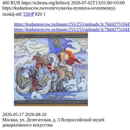
400
RUB
https://schema.org/InStock
2026-07-02T13:01:00+03:00
https://kudamoscow.ru/event/vystavka-tryntrava-sovremennyj-
russkij-stil/
550
₽
820
1
https://kudamoscow.ru/image/255/255/uploads/3c7bd42751f
https://kudamoscow.ru/image/255/255/uploads/3c7bd42751f
2026-05-17
2026-08-10
Москва, ул. Делегатская, д. 3
Всероссийский музей
декоративного искусства