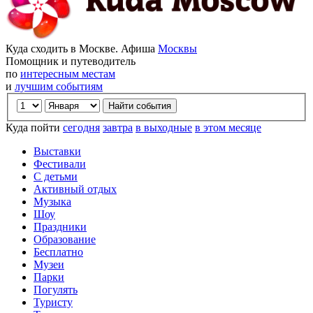
Куда сходить в Москве. Афиша
Москвы
Помощник и путеводитель
по
интересным местам
и
лучшим событиям
Куда пойти
сегодня
завтра
в выходные
в этом месяце
Выставки
Фестивали
С детьми
Активный отдых
Музыка
Шоу
Праздники
Образование
Бесплатно
Музеи
Парки
Погулять
Туристу