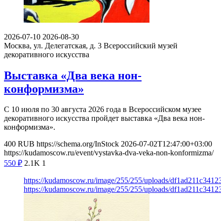
2026-07-10
2026-08-30
Москва, ул. Делегатская, д. 3
Всероссийский музей
декоративного искусства
Выставка «Два века нон-
конформизма»
С 10 июля по 30 августа 2026 года в Всероссийском музее
декоративного искусства пройдет выставка «Два века нон-
конформизма».
400
RUB
https://schema.org/InStock
2026-07-02T12:47:00+03:00
https://kudamoscow.ru/event/vystavka-dva-veka-non-konformizma/
550
₽
2.1K
1
https://kudamoscow.ru/image/255/255/uploads/df1ad211c341
https://kudamoscow.ru/image/255/255/uploads/df1ad211c341