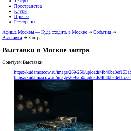
Театры
Пространства
Клубы
Прочее
Рестораны
Афиша Москвы — Куда сходить в Москве
➔
События
➔
Выставки
➔
Завтра
Выставки в Москве завтра
Советуем Выставки
https://kudamoscow.ru/image/269/250/uploads/4b40ba3ef153
https://kudamoscow.ru/image/269/250/uploads/4b40ba3ef153