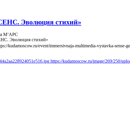
СЕНС. Эволюция стихий»
ва М’АРС
ЕНС. Эволюция стихий»
tps://kudamoscow.ru/event/immersivnaja-multimedia-vystavka-sense-ge
844a2aa228924051e516.jpg
https://kudamoscow.ru/image/269/250/up