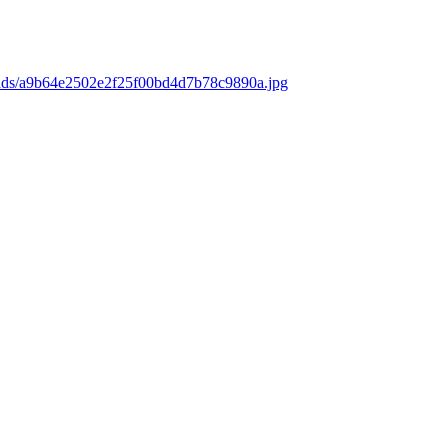
oads/a9b64e2502e2f25f00bd4d7b78c9890a.jpg