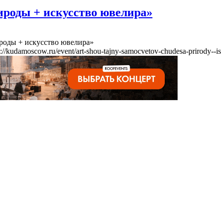
ироды + искусство ювелира»
роды + искусство ювелира»
s://kudamoscow.ru/event/art-shou-tajny-samocvetov-chudesa-prirody--is