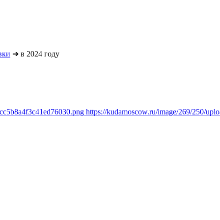
вки
➔
в 2024 году
1cc5b8a4f3c41ed76030.png
https://kudamoscow.ru/image/269/250/up