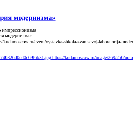
рия модернизма»
о импрессионизма
ия модернизма»
s://kudamoscow.ru/event/vystavka-shkola-zvantsevoj-laboratorija-mode
61740326d0cd0c69f6b31.jpg
https://kudamoscow.ru/image/269/250/up