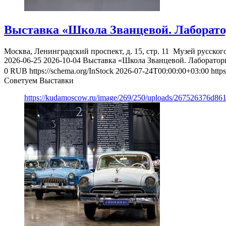
Выставка «Школа Званцевой. Лаборато
Москва, Ленинградский проспект, д. 15, стр. 11
Музей русског
2026-06-25
2026-10-04
Выставка «Школа Званцевой. Лаборатор
0
RUB
https://schema.org/InStock
2026-07-24T00:00:00+03:00
http
Советуем Выставки
https://kudamoscow.ru/image/269/250/uploads/267526376d8