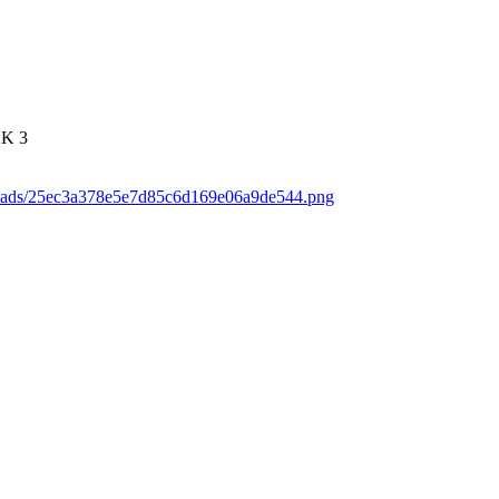
2K
3
loads/25ec3a378e5e7d85c6d169e06a9de544.png