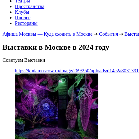
Театры
Пространства
Клубы
Прочее
Рестораны
Афиша Москвы — Куда сходить в Москве
➔
События
➔
Выста
Выставки в Москве в 2024 году
Советуем Выставки
https://kudamoscow.ru/image/269/250/uploads/d14c2a803139