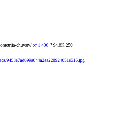
ometrija-chuvstv/
от 1 400
₽
94.8K
250
loads/9458e7ad099a844a2aa228924051e516.jpg