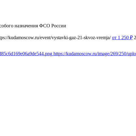
собого назначения ФСО России
tps://kudamoscow.ru/event/vystavki-gaz-21-skvoz-vremja/
от 1 250
₽
e7d85c6d169e06a9de544.png
https://kudamoscow.ru/image/269/250/up