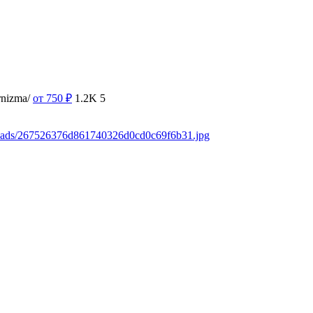
rnizma/
от 750
₽
1.2K
5
loads/267526376d861740326d0cd0c69f6b31.jpg