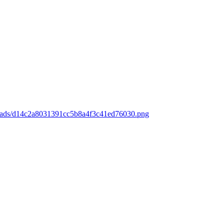
loads/d14c2a8031391cc5b8a4f3c41ed76030.png