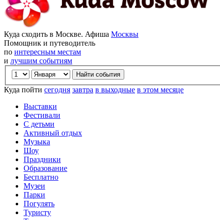
Куда сходить в Москве. Афиша
Москвы
Помощник и путеводитель
по
интересным местам
и
лучшим событиям
Куда пойти
сегодня
завтра
в выходные
в этом месяце
Выставки
Фестивали
С детьми
Активный отдых
Музыка
Шоу
Праздники
Образование
Бесплатно
Музеи
Парки
Погулять
Туристу