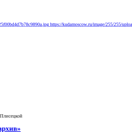
f25f00bd4d7b78c9890a.jpg
https://kudamoscow.ru/image/255/255/upl
 Плисецкой
архив»