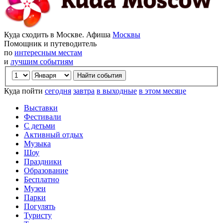
Куда сходить в Москве. Афиша
Москвы
Помощник и путеводитель
по
интересным местам
и
лучшим событиям
Куда пойти
сегодня
завтра
в выходные
в этом месяце
Выставки
Фестивали
С детьми
Активный отдых
Музыка
Шоу
Праздники
Образование
Бесплатно
Музеи
Парки
Погулять
Туристу