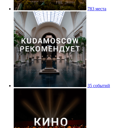
783 места
35 событий