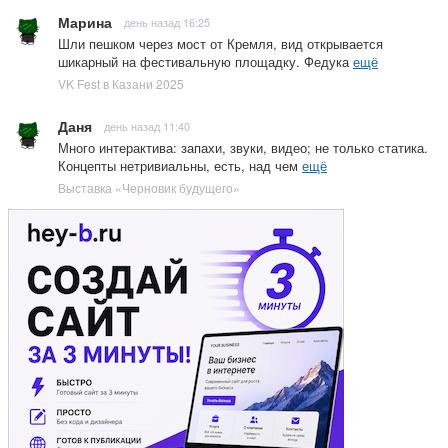
Марина
день назад 16:25
Шли пешком через мост от Кремля, вид открывается
шикарный на фестивальную площадку. Федука
ещё
VK Fest в Казани 2025
Даня
день назад 11:40
Много интерактива: запахи, звуки, видео; не только статика.
Концепты нетривиальны, есть, над чем
ещё
Выставка «Черновик будущего»