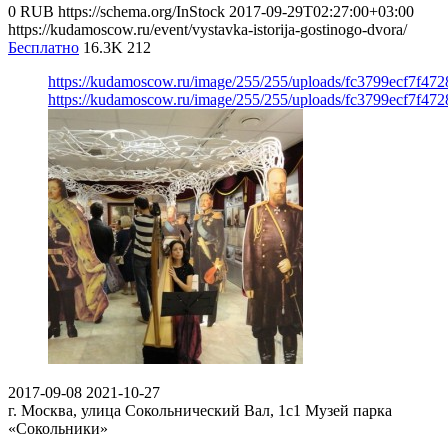
0
RUB
https://schema.org/InStock
2017-09-29T02:27:00+03:00
https://kudamoscow.ru/event/vystavka-istorija-gostinogo-dvora/
Бесплатно
16.3K
212
https://kudamoscow.ru/image/255/255/uploads/fc3799ecf7f47
https://kudamoscow.ru/image/255/255/uploads/fc3799ecf7f47
2017-09-08
2021-10-27
г. Москва, улица Сокольнический Вал, 1с1
Музей парка
«Сокольники»