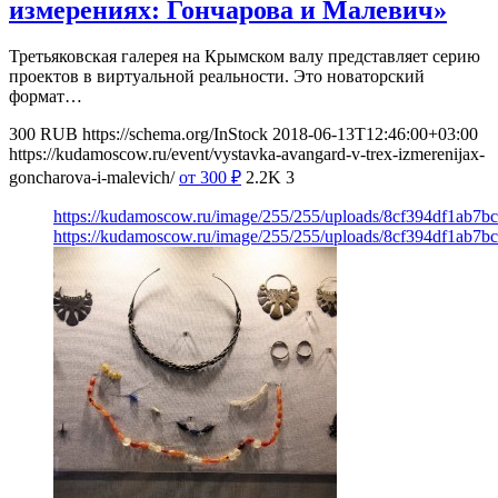
измерениях: Гончарова и Малевич»
Третьяковская галерея на Крымском валу представляет серию
проектов в виртуальной реальности. Это новаторский
формат…
300
RUB
https://schema.org/InStock
2018-06-13T12:46:00+03:00
https://kudamoscow.ru/event/vystavka-avangard-v-trex-izmerenijax-
goncharova-i-malevich/
от 300
₽
2.2K
3
https://kudamoscow.ru/image/255/255/uploads/8cf394df1ab7
https://kudamoscow.ru/image/255/255/uploads/8cf394df1ab7