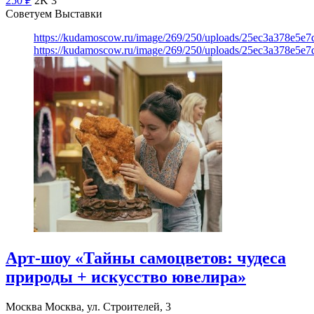
250
₽
2K
3
Советуем Выставки
https://kudamoscow.ru/image/269/250/uploads/25ec3a378e5
https://kudamoscow.ru/image/269/250/uploads/25ec3a378e5
Арт-шоу «Тайны самоцветов: чудеса
природы + искусство ювелира»
Москва
Москва, ул. Строителей, 3