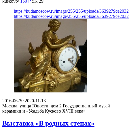
kuskovo/
150
₽
5K
29
https://kudamoscow.ru/image/255/255/uploads/3639279ce203
https://kudamoscow.ru/image/255/255/uploads/3639279ce203
2016-06-30
2020-11-13
Москва, улица Юности, дом 2
Государственный музей
керамики и «Усадьба Кусково XVIII века»
Выставка «В родных стенах»