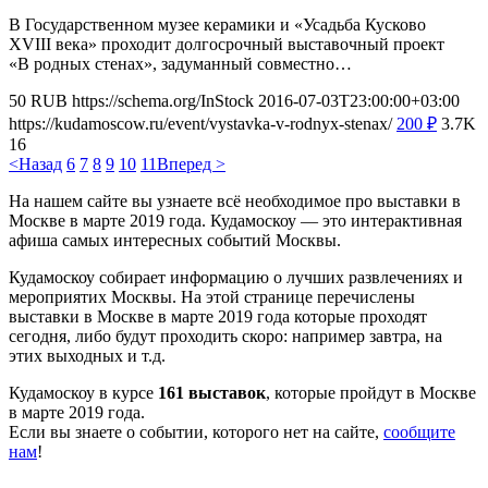
В Государственном музее керамики и «Усадьба Кусково
XVIII века» проходит долгосрочный выставочный проект
«В родных стенах», задуманный совместно…
50
RUB
https://schema.org/InStock
2016-07-03T23:00:00+03:00
https://kudamoscow.ru/event/vystavka-v-rodnyx-stenax/
200
₽
3.7K
16
<Назад
6
7
8
9
10
11
Вперед >
На нашем сайте вы узнаете всё необходимое про выставки в
Москве в марте 2019 года. Кудамоскоу — это интерактивная
афиша самых интересных событий Москвы.
Кудамоскоу собирает информацию о лучших развлечениях и
мероприятих Москвы. На этой странице перечислены
выставки в Москве в марте 2019 года которые проходят
сегодня, либо будут проходить скоро: например завтра, на
этих выходных и т.д.
Кудамоскоу в курсе
161 выставок
, которые пройдут в Москве
в марте 2019 года.
Если вы знаете о событии, которого нет на сайте,
сообщите
нам
!