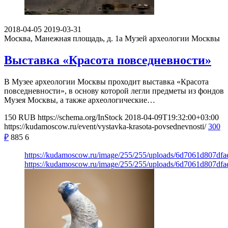
2018-04-05
2019-03-31
Москва, Манежная площадь, д. 1а
Музей археологии Москвы
Выставка «Красота повседневности»
В Музее археологии Москвы проходит выставка «Красота
повседневности», в основу которой легли предметы из фондов
Музея Москвы, а также археологические…
150
RUB
https://schema.org/InStock
2018-04-09T19:32:00+03:00
https://kudamoscow.ru/event/vystavka-krasota-povsednevnosti/
300
₽
885
6
https://kudamoscow.ru/image/255/255/uploads/6d7061d807df
https://kudamoscow.ru/image/255/255/uploads/6d7061d807df