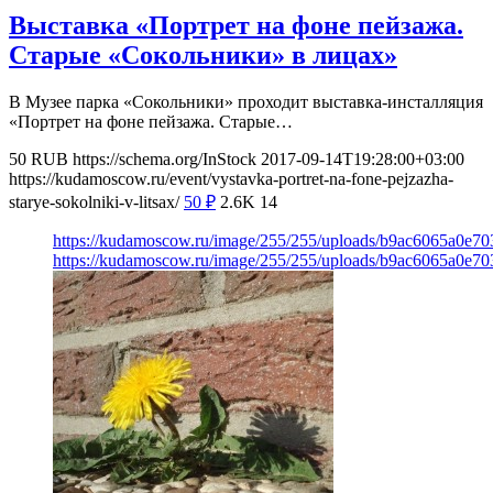
Выставка «Портрет на фоне пейзажа.
Старые «Сокольники» в лицах»
В Музее парка «Сокольники» проходит выставка-инсталляция
«Портрет на фоне пейзажа. Старые…
50
RUB
https://schema.org/InStock
2017-09-14T19:28:00+03:00
https://kudamoscow.ru/event/vystavka-portret-na-fone-pejzazha-
starye-sokolniki-v-litsax/
50
₽
2.6K
14
https://kudamoscow.ru/image/255/255/uploads/b9ac6065a0e7
https://kudamoscow.ru/image/255/255/uploads/b9ac6065a0e7