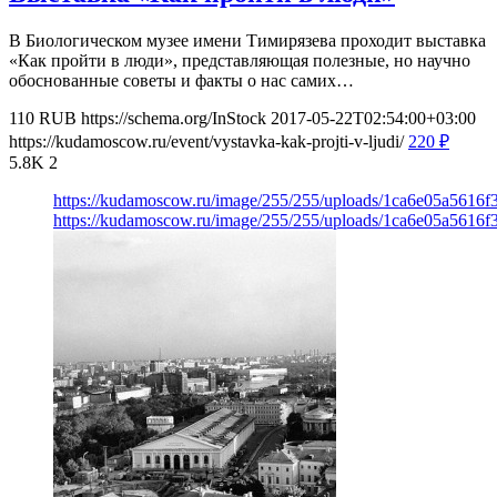
В Биологическом музее имени Тимирязева проходит выставка
«Как пройти в люди», представляющая полезные, но научно
обоснованные советы и факты о нас самих…
110
RUB
https://schema.org/InStock
2017-05-22T02:54:00+03:00
https://kudamoscow.ru/event/vystavka-kak-projti-v-ljudi/
220
₽
5.8K
2
https://kudamoscow.ru/image/255/255/uploads/1ca6e05a5616
https://kudamoscow.ru/image/255/255/uploads/1ca6e05a5616