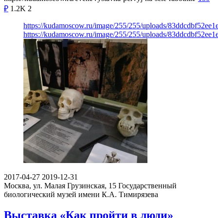
₽
1.2K
2
https://kudamoscow.ru/image/255/255/uploads/83ddcdbf52ee1
https://kudamoscow.ru/image/255/255/uploads/83ddcdbf52ee1
2017-04-27
2019-12-31
Москва, ул. Малая Грузинская, 15
Государственный
биологический музей имени К.А. Тимирязева
Выставка «Как пройти в люди»