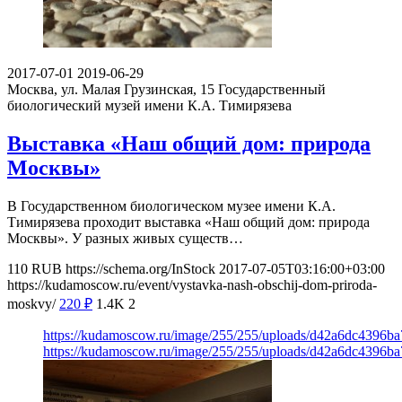
2017-07-01
2019-06-29
Москва, ул. Малая Грузинская, 15
Государственный
биологический музей имени К.А. Тимирязева
Выставка «Наш общий дом: природа
Москвы»
В Государственном биологическом музее имени К.А.
Тимирязева проходит выставка «Наш общий дом: природа
Москвы». У разных живых существ…
110
RUB
https://schema.org/InStock
2017-07-05T03:16:00+03:00
https://kudamoscow.ru/event/vystavka-nash-obschij-dom-priroda-
moskvy/
220
₽
1.4K
2
https://kudamoscow.ru/image/255/255/uploads/d42a6dc4396b
https://kudamoscow.ru/image/255/255/uploads/d42a6dc4396b