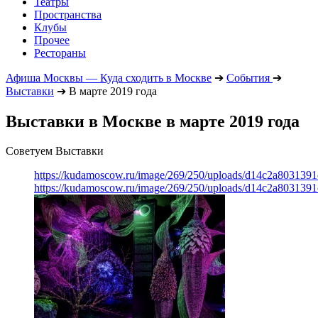
Театры
Пространства
Клубы
Прочее
Рестораны
Афиша Москвы — Куда сходить в Москве
➔
События
➔
Выставки
➔
В марте 2019 года
Выставки в Москве в марте 2019 года
Советуем Выставки
https://kudamoscow.ru/image/269/250/uploads/d14c2a803139
https://kudamoscow.ru/image/269/250/uploads/d14c2a803139