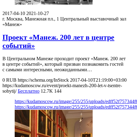
2017-04-10
2021-10-27
г. Москва, Манежная пл., 1
Центральный выставочный зал
«Манеж»
Проект «Манеж. 200 лет в центре
событий»
В Центральном Манеже проходит проект «Манеж. 200 лет
в центре событий», который призван познакомить гостей
с самыми интересными, неожиданными…
0
RUB
https://schema.org/InStock
2017-04-10T21:19:00+03:00
https://kudamoscow.ru/event/proekt-manezh-200-let-v-tsentre-
sobytij/
Бесплатно
12.7K
144
https://kudamoscow.ru/image/255/255/uploads/edff52f757344
https://kudamoscow.ru/image/255/255/uploads/edff52f757344