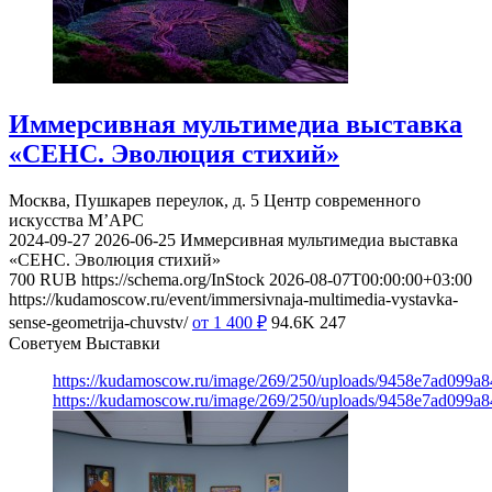
Иммерсивная мультимедиа выставка
«СЕНС. Эволюция стихий»
Москва, Пушкарев переулок, д. 5
Центр современного
искусства М’АРС
2024-09-27
2026-06-25
Иммерсивная мультимедиа выставка
«СЕНС. Эволюция стихий»
700
RUB
https://schema.org/InStock
2026-08-07T00:00:00+03:00
https://kudamoscow.ru/event/immersivnaja-multimedia-vystavka-
sense-geometrija-chuvstv/
от 1 400
₽
94.6K
247
Советуем Выставки
https://kudamoscow.ru/image/269/250/uploads/9458e7ad099a
https://kudamoscow.ru/image/269/250/uploads/9458e7ad099a