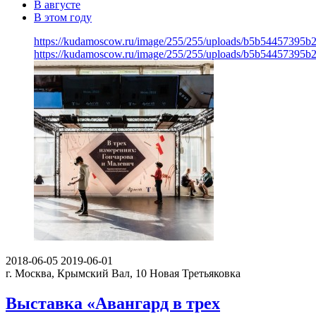
В августе
В этом году
https://kudamoscow.ru/image/255/255/uploads/b5b54457395b
https://kudamoscow.ru/image/255/255/uploads/b5b54457395b
2018-06-05
2019-06-01
г. Москва, Крымский Вал, 10
Новая Третьяковка
Выставка «Авангард в трех