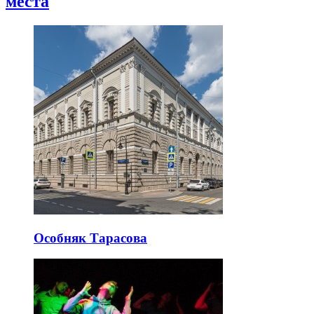
места
Особняк Тарасова