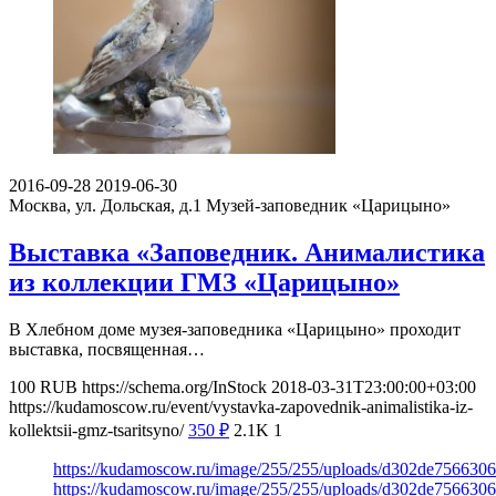
2016-09-28
2019-06-30
Москва, ул. Дольская, д.1
Музей-заповедник «Царицыно»
Выставка «Заповедник. Анималистика
из коллекции ГМЗ «Царицыно»
В Хлебном доме музея-заповедника «Царицыно» проходит
выставка, посвященная…
100
RUB
https://schema.org/InStock
2018-03-31T23:00:00+03:00
https://kudamoscow.ru/event/vystavka-zapovednik-animalistika-iz-
kollektsii-gmz-tsaritsyno/
350
₽
2.1K
1
https://kudamoscow.ru/image/255/255/uploads/d302de75663
https://kudamoscow.ru/image/255/255/uploads/d302de75663