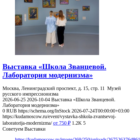
Выставка «Школа Званцевой.
Лаборатория модернизма»
Москва, Ленинградский проспект, д. 15, стр. 11
Музей
русского импрессионизма
2026-06-25
2026-10-04
Выставка «Школа Званцевой.
Лаборатория модернизма»
0
RUB
https://schema.org/InStock
2026-07-24T00:00:00+03:00
https://kudamoscow.ru/event/vystavka-shkola-zvantsevoj-
laboratorija-modernizma/
от 750
₽
1.2K
5
Советуем Выставки
https://kudamoscow.ru/image/269/250/uploads/267526376d8