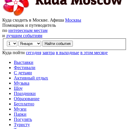
Куда сходить в Москве. Афиша
Москвы
Помощник и путеводитель
по
интересным местам
и
лучшим событиям
Куда пойти
сегодня
завтра
в выходные
в этом месяце
Выставки
Фестивали
С детьми
Активный отдых
Музыка
Шоу
Праздники
Образование
Бесплатно
Музеи
Парки
Погулять
Туристу