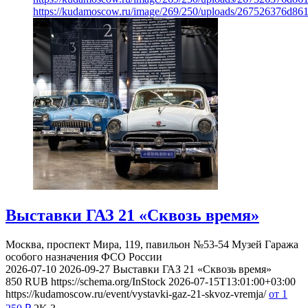
https://kudamoscow.ru/image/269/250/uploads/267526376d8
Выставки ГАЗ 21 «Сквозь время»
Москва, проспект Мира, 119, павильон №53-54
Музей Гаража
особого назначения ФСО России
2026-07-10
2026-09-27
Выставки ГАЗ 21 «Сквозь время»
850
RUB
https://schema.org/InStock
2026-07-15T13:01:00+03:00
https://kudamoscow.ru/event/vystavki-gaz-21-skvoz-vremja/
от 1