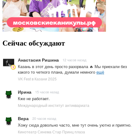
Сейчас обсуждают
Анастасия Ришина
12 часов назад
Казань в этот день просто разорвала 🔥 Мы приехали без
какого то четкого плана, думали немного
ещё
VK Fest в Казани 2025
Ирина
15 часов назад
Кже не работает.
Международный институт антиквариата
Вера
20 часов назад
Хожу сюда довольно часто, мне тут очень уютно и приятно.
Кинотеатр Синема Стар Принц плаза