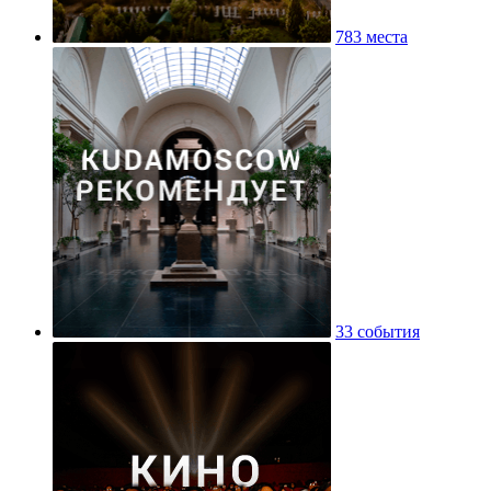
783 места
33 события