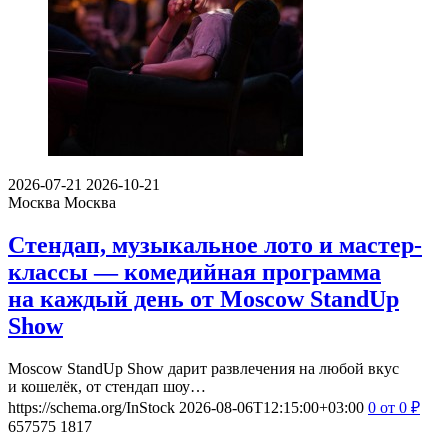
2026-07-21
2026-10-21
Москва
Москва
Стендап, музыкальное лото и мастер-
классы — комедийная программа
на каждый день от Moscow StandUp
Show
Moscow StandUp Show дарит развлечения на любой вкус
и кошелёк, от стендап шоу…
https://schema.org/InStock
2026-08-06T12:15:00+03:00
0
от 0
₽
657575
1817