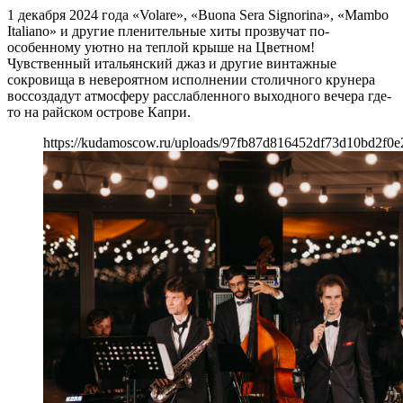
1 декабря 2024 года «Volare», «Buona Sera Signorina», «Mambo
Italiano» и другие пленительные хиты прозвучат по-
особенному уютно на теплой крыше на Цветном!
Чувственный итальянский джаз и другие винтажные
сокровища в невероятном исполнении столичного крунера
воссоздадут атмосферу расслабленного выходного вечера где-
то на райском острове Капри.
https://kudamoscow.ru/uploads/97fb87d816452df73d10bd2f0e