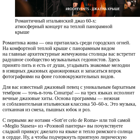
Романтичный итальянский джаз 60-х:
атмосферный концерт на теплой панорамной
крыше
Романтика жива — она притаилась среди городских огней.
На комфортной теплой крыше с панорамным видом
на главные архитектурные жемчужины столицы вас встретит
радушное сообщество музыкальных гедонистов. Здесь
принято пить и есть от души, угадывать знакомые мелодии
в изящных джазовых аранжировках и запасаться впрок
фотографиями на фоне головокружительных видов.
Для вас известный джазовый певец с уникальным бархатным
тембром — точь-в-точь Синатра! — на трех языках исполнит
вечные джазовые хиты. Основа программы — нежная
и соблазнительная итальянская классика 50–60-х. Это музыка,
сотканная из смеха, пышных юбок и роз.
С первыми же нотами «Sott’er celo de Roma» или той самой
«Meglio Stasera» из «Розовой пантеры» вы почувствуете
сладкий привкус джелато на языке и тепло римского солнца
в сердце. Ну, а чтобы подчеркнуть приятную лирическую