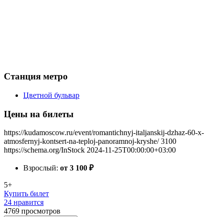
Станция метро
Цветной бульвар
Цены на билеты
https://kudamoscow.ru/event/romantichnyj-italjanskij-dzhaz-60-x-
atmosfernyj-kontsert-na-teploj-panoramnoj-kryshe/
3100
https://schema.org/InStock
2024-11-25T00:00:00+03:00
Взрослый:
от 3 100
₽
5+
Купить билет
24 нравится
4769
просмотров