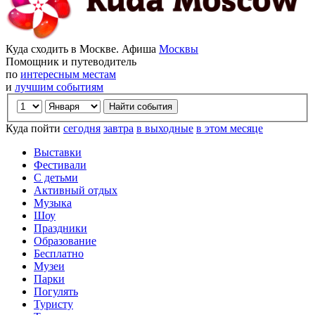
Куда сходить в Москве. Афиша
Москвы
Помощник и путеводитель
по
интересным местам
и
лучшим событиям
Куда пойти
сегодня
завтра
в выходные
в этом месяце
Выставки
Фестивали
С детьми
Активный отдых
Музыка
Шоу
Праздники
Образование
Бесплатно
Музеи
Парки
Погулять
Туристу