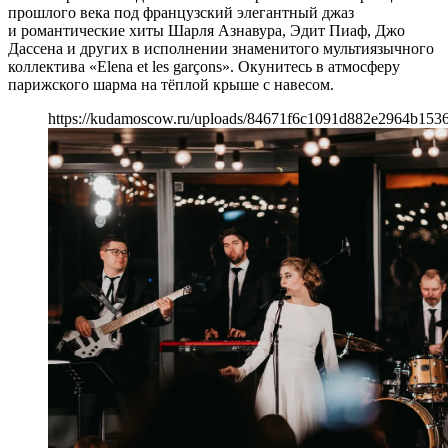
прошлого века под французский элегантный джаз
и романтические хиты Шарля Азнавура, Эдит Пиаф, Джо
Дассена и других в исполнении знаменитого мультиязычного
коллектива «Elena et les garçons». Окунитесь в атмосферу
парижского шарма на тёплой крыше с навесом.
https://kudamoscow.ru/uploads/84671f6c1091d882e2964b153