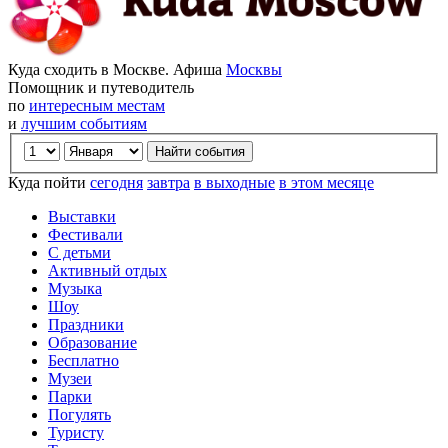
Куда сходить в Москве. Афиша
Москвы
Помощник и путеводитель
по
интересным местам
и
лучшим событиям
Куда пойти
сегодня
завтра
в выходные
в этом месяце
Выставки
Фестивали
С детьми
Активный отдых
Музыка
Шоу
Праздники
Образование
Бесплатно
Музеи
Парки
Погулять
Туристу