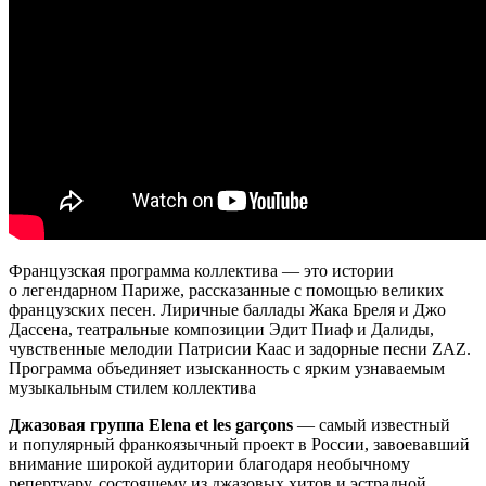
Французская программа коллектива — это истории
о легендарном Париже, рассказанные с помощью великих
французских песен. Лиричные баллады Жака Бреля и Джо
Дассена, театральные композиции Эдит Пиаф и Далиды,
чувственные мелодии Патрисии Каас и задорные песни ZAZ.
Программа объединяет изысканность с ярким узнаваемым
музыкальным стилем коллектива
Джазовая группа Elena et les garçons
— самый известный
и популярный франкоязычный проект в России, завоевавший
внимание широкой аудитории благодаря необычному
репертуару, состоящему из джазовых хитов и эстрадной