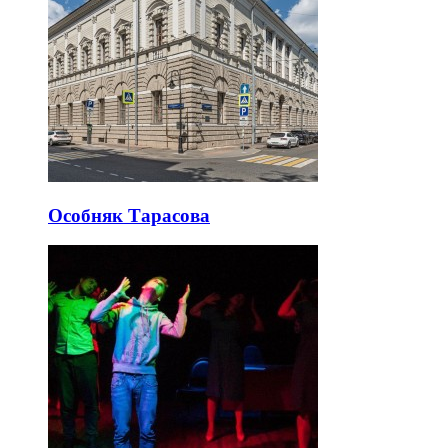
Особняк Тарасова