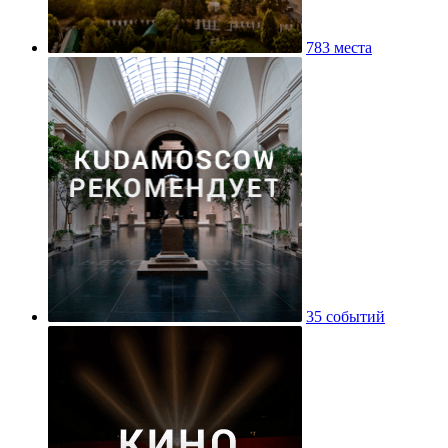
783 места
35 событий