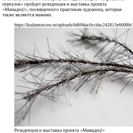
переулок» пройдет резиденция и выставка проекта
«Мамадец!», посвященного практикам художниц, которые
также являются мамами.
https://kudamoscow.ru/uploads/6d69dac6ccdac242813e6008fe3
Резиденция и выставка проекта «Мамадец!»