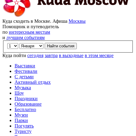
Куда сходить в Москве. Афиша
Москвы
Помощник и путеводитель
по
интересным местам
и
лучшим событиям
Куда пойти
сегодня
завтра
в выходные
в этом месяце
Выставки
Фестивали
С детьми
Активный отдых
Музыка
Шоу
Праздники
Образование
Бесплатно
Музеи
Парки
Погулять
Туристу