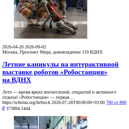
2026-04-20
2026-09-02
Москва, Проспект Мира, домовладение 119
ВДНХ
Летние каникулы на интерактивной
выставке роботов «Робостанция»
на ВДНХ
Лето — время ярких впечатлений, открытий и активного
отдыха! «Робостанция» — первая…
https://schema.org/InStock
2026-07-28T00:00:00+03:00
790
от 890
₽
373894
1444