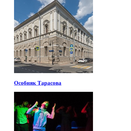
Особняк Тарасова