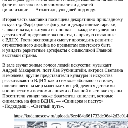
фоне всплывают как воспоминания о древней
цивилизации — Атлантиде, ушедшей под воду.
Вторая часть выставки посвящена декоративно-прикладному
искусству. Фарфоровые фигурки и декоративные тарелки,
чашки и вазы, шкатулки и запонки — каждое из ушедших
десятилетий представит экспонаты, напрямую связанные
с ВДНХ. Гости экспозиции смогут проследить развитие
отечественного дизайна по предметам советского быта
и увидеть раритетные артефакты с символикой Главной
выставки страны.
В зале звучат живые голоса людей искусства: музыкант
Андрей Макаревич, поэт Лев Рубинштейн, актриса Светлана
Немоляева, другие представители культуры и искусства
рассказывают о ВДНХ как о символе «большого стиля»,
повлиявшего на мир маленьких вещей, делятся детскими
и юношескими воспоминаниями о Главной выставке страны.
Посетители увидят также фрагменты кинолент, которые
снимались на фоне ВДНХ, — «Свинарка и пастух»,
«Подкидыш», «Светлый путь».
https://kudamoscow.ru/uploads/6ee484a661733dc96a42d3e014