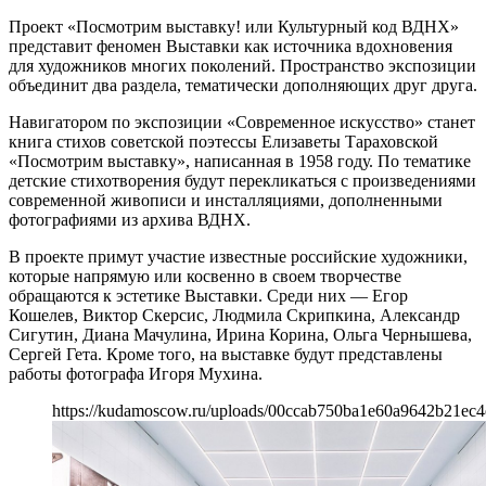
Проект «Посмотрим выставку! или Культурный код ВДНХ»
представит феномен Выставки как источника вдохновения
для художников многих поколений. Пространство экспозиции
объединит два раздела, тематически дополняющих друг друга.
Навигатором по экспозиции «Современное искусство» станет
книга стихов советской поэтессы Елизаветы Тараховской
«Посмотрим выставку», написанная в 1958 году. По тематике
детские стихотворения будут перекликаться с произведениями
современной живописи и инсталляциями, дополненными
фотографиями из архива ВДНХ.
В проекте примут участие известные российские художники,
которые напрямую или косвенно в своем творчестве
обращаются к эстетике Выставки. Среди них — Егор
Кошелев, Виктор Скерсис, Людмила Скрипкина, Александр
Сигутин, Диана Мачулина, Ирина Корина, Ольга Чернышева,
Сергей Гета. Кроме того, на выставке будут представлены
работы фотографа Игоря Мухина.
https://kudamoscow.ru/uploads/00ccab750ba1e60a9642b21ec4