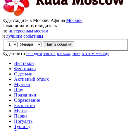
Куда сходить в Москве. Афиша
Москвы
Помощник и путеводитель
по
интересным местам
и
лучшим событиям
Куда пойти
сегодня
завтра
в выходные
в этом месяце
Выставки
Фестивали
С детьми
Активный отдых
Музыка
Шоу
Праздники
Образование
Бесплатно
Музеи
Парки
Погулять
Туристу