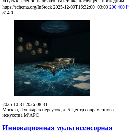
«Путь к зеленой палочке». Выставка посвящена последним…
https://schema.org/InStock
2025-12-09T16:32:00+03:00
200
400
₽
814
0
2025-10-31
2026-08-31
Москва, Пушкарев переулок, д. 5
Центр современного
искусства М’АРС
Инновационная мультисенсорная