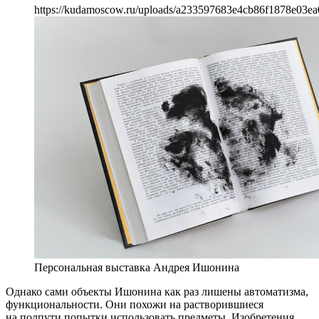
https://kudamoscow.ru/uploads/a233597683e4cb86f1878e03ea
Персональная выставка Андрея Ишонина
Однако сами объекты Ишонина как раз лишены автоматизма,
функциональности. Они похожи на растворившиеся
на полпути попытки использовать предметы. Изобретения,