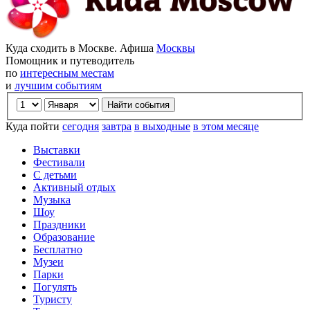
Куда сходить в Москве. Афиша
Москвы
Помощник и путеводитель
по
интересным местам
и
лучшим событиям
Куда пойти
сегодня
завтра
в выходные
в этом месяце
Выставки
Фестивали
С детьми
Активный отдых
Музыка
Шоу
Праздники
Образование
Бесплатно
Музеи
Парки
Погулять
Туристу