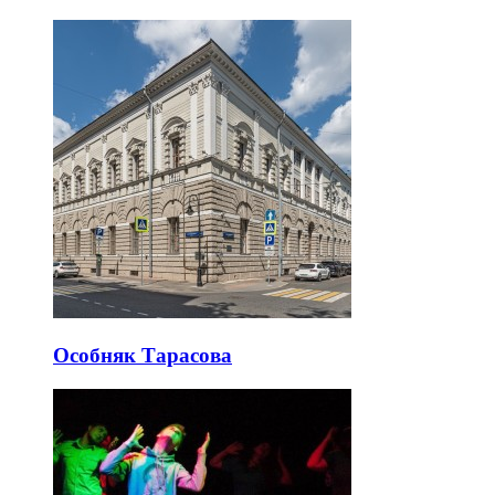
Особняк Тарасова