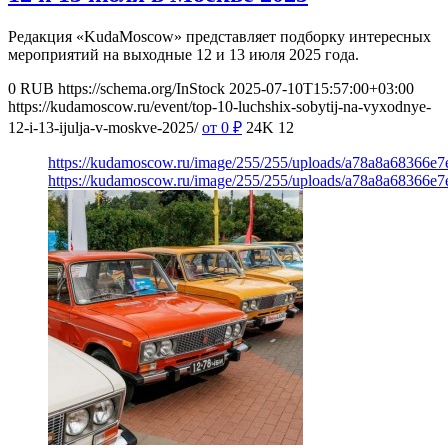
Редакция «KudaMoscow» представляет подборку интересных
мероприятий на выходные 12 и 13 июля 2025 года.
0
RUB
https://schema.org/InStock
2025-07-10T15:57:00+03:00
https://kudamoscow.ru/event/top-10-luchshix-sobytij-na-vyxodnye-
12-i-13-ijulja-v-moskve-2025/
от 0
₽
24K
12
https://kudamoscow.ru/image/255/255/uploads/a78a8a68366e
https://kudamoscow.ru/image/255/255/uploads/a78a8a68366e