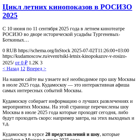
Цикл летних кинопоказов в РОСИЗО
2025
С 10 июня по 11 сентября 2025 года в летнем кинотеатре
РОСИЗО во дворе исторической усадьбы Тургеневых-
Боткиных…
0
RUB
https://schema.org/InStock
2025-07-02T11:26:00+03:00
https://kudamoscow.ru/event/tsikl-letnix-kinopokazov-v-rosizo-
2025/
от 0
₽
1.2K
3
< Назад
1
2
Вперед >
На нашем сайте вы узнаете всё необходимое про шоу Москвы
в июле 2025 года. Кудамоскоу — это интерактивная афиша
самых интересных событий Москвы.
Кудамоскоу собирает информацию о лучших развлечениях и
мероприятих Москвы. На этой странице перечислены шоу
Москвы в июле 2025 года которые проходят сегодня, либо
будут проходить скоро: например завтра, на этих выходных и
т.д.
Кудамоскоу в курсе
28 представлений и шоу
, которые
пройдут в Москве в июле 2025 года.