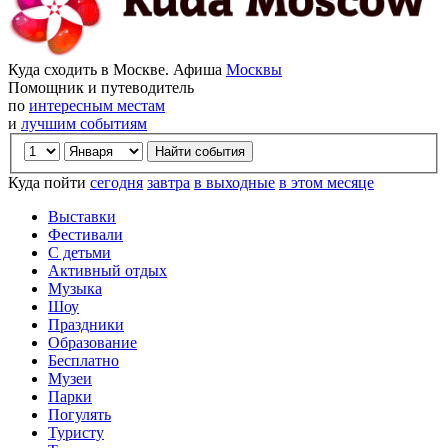
Куда сходить в Москве. Афиша
Москвы
Помощник и путеводитель
по
интересным местам
и
лучшим событиям
Куда пойти
сегодня
завтра
в выходные
в этом месяце
Выставки
Фестивали
С детьми
Активный отдых
Музыка
Шоу
Праздники
Образование
Бесплатно
Музеи
Парки
Погулять
Туристу