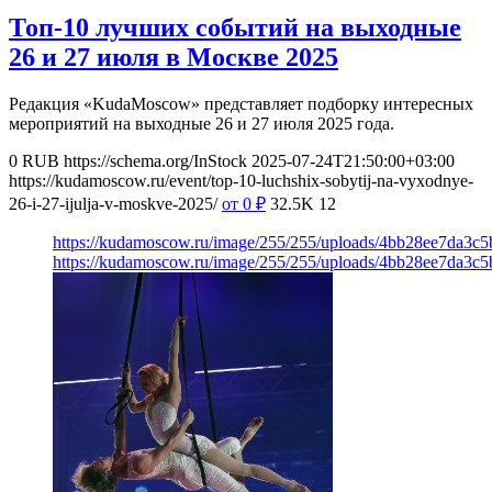
Топ-10 лучших событий на выходные
26 и 27 июля в Москве 2025
Редакция «KudaMoscow» представляет подборку интересных
мероприятий на выходные 26 и 27 июля 2025 года.
0
RUB
https://schema.org/InStock
2025-07-24T21:50:00+03:00
https://kudamoscow.ru/event/top-10-luchshix-sobytij-na-vyxodnye-
26-i-27-ijulja-v-moskve-2025/
от 0
₽
32.5K
12
https://kudamoscow.ru/image/255/255/uploads/4bb28ee7da3c
https://kudamoscow.ru/image/255/255/uploads/4bb28ee7da3c