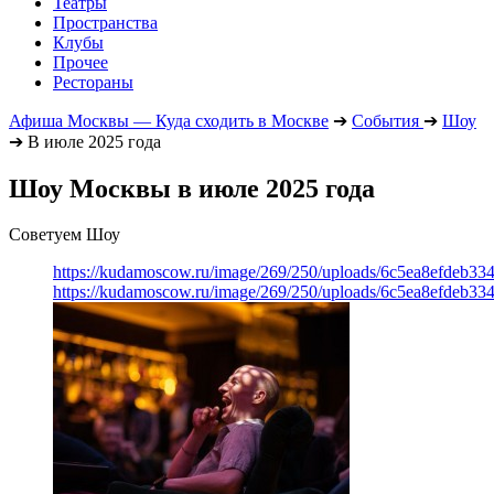
Театры
Пространства
Клубы
Прочее
Рестораны
Афиша Москвы — Куда сходить в Москве
➔
События
➔
Шоу
➔
В июле 2025 года
Шоу Москвы в июле 2025 года
Советуем Шоу
https://kudamoscow.ru/image/269/250/uploads/6c5ea8efdeb3
https://kudamoscow.ru/image/269/250/uploads/6c5ea8efdeb3