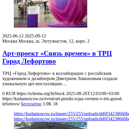
2025-06-12
2025-09-12
Москва
Москва, ш. Энтузиастов, 12, корп. 2
Арт-проект «Связь времен» в ТРЦ
Город Лефортово
ТРЦ «Город Лефортово» в коллаборации с российским
художником и дизайнером Дмитрием Ламоновым создали
уникальную арт-инсталляцию…
0
RUB
https://schema.org/InStock
2025-08-26T12:03:00+03:00
https://kudamoscow.ru/event/art-proekt-svjaz-vremen-v-trts-gorod-
lefortovo/
Бесплатно
3.9K
18
https://kudamoscow.ru/image/255/255/uploads/dd0f3423866
https://kudamoscow.ru/image/255/255/uploads/dd0f3423866