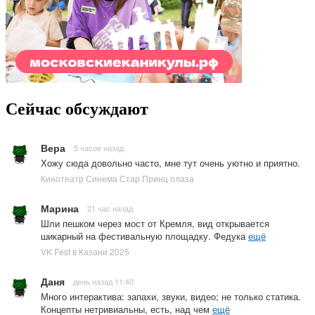
Сейчас обсуждают
Вера
5 часов назад
Хожу сюда довольно часто, мне тут очень уютно и приятно.
Кинотеатр Синема Стар Принц плаза
Марина
21 час назад
Шли пешком через мост от Кремля, вид открывается
шикарный на фестивальную площадку. Федука
ещё
VK Fest в Казани 2025
Даня
день назад 11:40
Много интерактива: запахи, звуки, видео; не только статика.
Концепты нетривиальны, есть, над чем
ещё