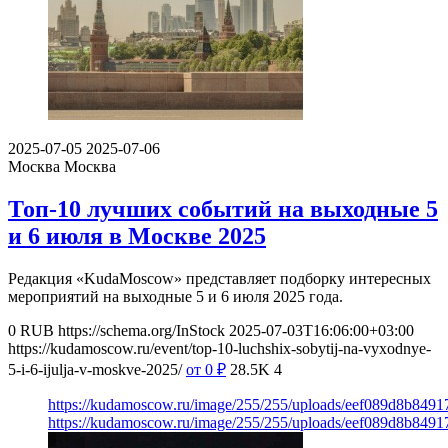
2025-07-05
2025-07-06
Москва
Москва
Топ-10 лучших событий на выходные 5
и 6 июля в Москве 2025
Редакция «KudaMoscow» представляет подборку интересных
мероприятий на выходные 5 и 6 июля 2025 года.
0
RUB
https://schema.org/InStock
2025-07-03T16:06:00+03:00
https://kudamoscow.ru/event/top-10-luchshix-sobytij-na-vyxodnye-
5-i-6-ijulja-v-moskve-2025/
от 0
₽
28.5K
4
https://kudamoscow.ru/image/255/255/uploads/eef089d8b849
https://kudamoscow.ru/image/255/255/uploads/eef089d8b849