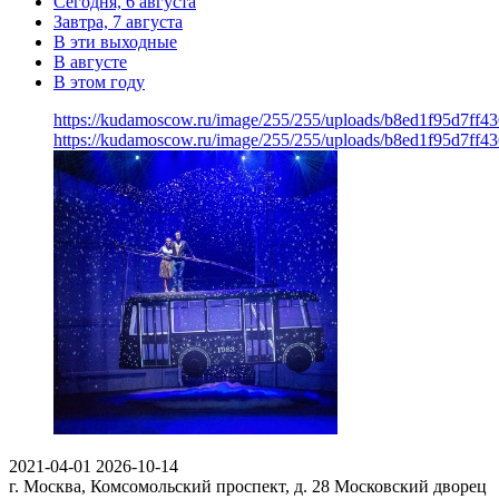
Сегодня, 6 августа
Завтра, 7 августа
В эти выходные
В августе
В этом году
https://kudamoscow.ru/image/255/255/uploads/b8ed1f95d7ff
https://kudamoscow.ru/image/255/255/uploads/b8ed1f95d7ff
2021-04-01
2026-10-14
г. Москва, Комсомольский проспект, д. 28
Московский дворец