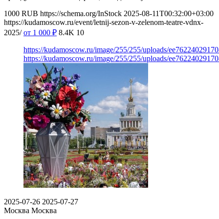
1000
RUB
https://schema.org/InStock
2025-08-11T00:32:00+03:00
https://kudamoscow.ru/event/letnij-sezon-v-zelenom-teatre-vdnx-
2025/
от 1 000
₽
8.4K
10
https://kudamoscow.ru/image/255/255/uploads/ee7622402917
https://kudamoscow.ru/image/255/255/uploads/ee7622402917
2025-07-26
2025-07-27
Москва
Москва