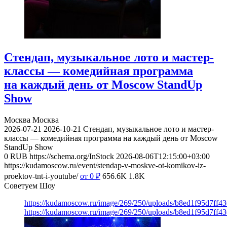
Стендап, музыкальное лото и мастер-
классы — комедийная программа
на каждый день от Moscow StandUp
Show
Москва
Москва
2026-07-21
2026-10-21
Стендап, музыкальное лото и мастер-
классы — комедийная программа на каждый день от Moscow
StandUp Show
0
RUB
https://schema.org/InStock
2026-08-06T12:15:00+03:00
https://kudamoscow.ru/event/stendap-v-moskve-ot-komikov-iz-
proektov-tnt-i-youtube/
от 0
₽
656.6K
1.8K
Советуем Шоу
https://kudamoscow.ru/image/269/250/uploads/b8ed1f95d7ff
https://kudamoscow.ru/image/269/250/uploads/b8ed1f95d7ff