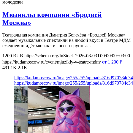
молодежи
Мюзиклы компании «Бродвей
Москва»
Театральная компания Дмитрия Богачёва «Бродвей Москва»
создаёт музыкальные спектакли на любой вкус: в Театре МДМ
ежедневно идёт мюзикл из песен группы…
1200
RUB
https://schema.org/InStock
2026-08-03T00:00:00+03:00
https://kudamoscow.ru/event/mjuzikly-v-teatre-mdm/
от 1 200
₽
491.1K
2.1K
https://kudamoscow.ru/image/255/255/uploads/816d970784c
https://kudamoscow.ru/image/255/255/uploads/816d970784c