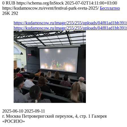
0
RUB
https://schema.org/InStock
2025-07-02T14:11:00+03:00
https://kudamoscow.ru/event/festival-park-sveta-2025/
Бесплатно
26K
292
https://kudamoscow.ru/image/255/255/uploads/04f81ad1bb39
https://kudamoscow.ru/image/255/255/uploads/04f81ad1bb39
2025-06-10
2025-09-11
г. Москва Петроверигский переулок, 4, стр. 1
Галерея
«РОСИЗО»