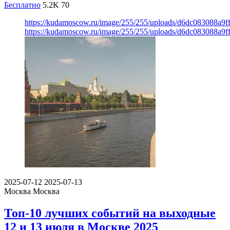
Бесплатно
5.2K
70
https://kudamoscow.ru/image/255/255/uploads/d6dc083088a9
https://kudamoscow.ru/image/255/255/uploads/d6dc083088a9
2025-07-12
2025-07-13
Москва
Москва
Топ-10 лучших событий на выходные
12 и 13 июля в Москве 2025