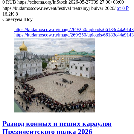
0
RUB
https://schema.org/InStock
2026-05-27T09:27:00+03:00
https://kudamoscow.ru/event/festival-teatralnyj-bulvar-2026/
от 0
₽
16.2K
8
Советуем Шоу
https://kudamoscow.ru/image/269/250/uploads/66183c44a914
https://kudamoscow.ru/image/269/250/uploads/66183c44a914
Развод конных и пеших караулов
Президентского полка 2026