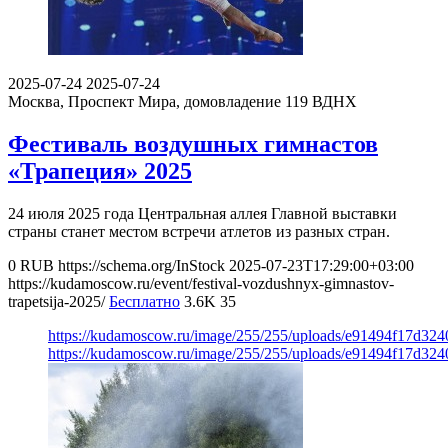
2025-07-24
2025-07-24
Москва, Проспект Мира, домовладение 119
ВДНХ
Фестиваль воздушных гимнастов
«Трапеция» 2025
24 июля 2025 года Центральная аллея Главной выставки
страны станет местом встречи атлетов из разных стран.
0
RUB
https://schema.org/InStock
2025-07-23T17:29:00+03:00
https://kudamoscow.ru/event/festival-vozdushnyx-gimnastov-
trapetsija-2025/
Бесплатно
3.6K
35
https://kudamoscow.ru/image/255/255/uploads/e91494f17d324
https://kudamoscow.ru/image/255/255/uploads/e91494f17d324