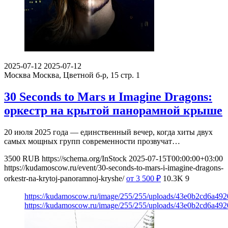
2025-07-12
2025-07-12
Москва
Москва, Цветной б-р, 15 стр. 1
30 Seconds to Mars и Imagine Dragons:
оркестр на крытой панорамной крыше
20 июля 2025 года — единственный вечер, когда хиты двух
самых мощных групп современности прозвучат…
3500
RUB
https://schema.org/InStock
2025-07-15T00:00:00+03:00
https://kudamoscow.ru/event/30-seconds-to-mars-i-imagine-dragons-
orkestr-na-krytoj-panoramnoj-kryshe/
от 3 500
₽
10.3K
9
https://kudamoscow.ru/image/255/255/uploads/43e0b2cd6a49
https://kudamoscow.ru/image/255/255/uploads/43e0b2cd6a49