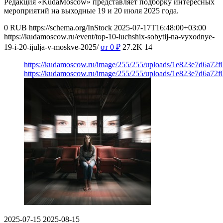
Редакция «KudaMoscow» представляет подборку интересных
мероприятий на выходные 19 и 20 июля 2025 года.
0
RUB
https://schema.org/InStock
2025-07-17T16:48:00+03:00
https://kudamoscow.ru/event/top-10-luchshix-sobytij-na-vyxodnye-
19-i-20-ijulja-v-moskve-2025/
от 0
₽
27.2K
14
https://kudamoscow.ru/image/255/255/uploads/1e823e7d6a72
https://kudamoscow.ru/image/255/255/uploads/1e823e7d6a72
2025-07-15
2025-08-15