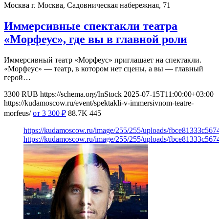
Москва
г. Москва, Садовническая набережная, 71
Иммерсивные спектакли театра
«Морфеус», где вы в главной роли
Иммерсивный театр «Морфеус» приглашает на спектакли.
«Морфеус» — театр, в котором нет сцены, а вы — главный
герой…
3300
RUB
https://schema.org/InStock
2025-07-15T11:00:00+03:00
https://kudamoscow.ru/event/spektakli-v-immersivnom-teatre-
morfeus/
от 3 300
₽
88.7K
445
https://kudamoscow.ru/image/255/255/uploads/fbce81333c56
https://kudamoscow.ru/image/255/255/uploads/fbce81333c56