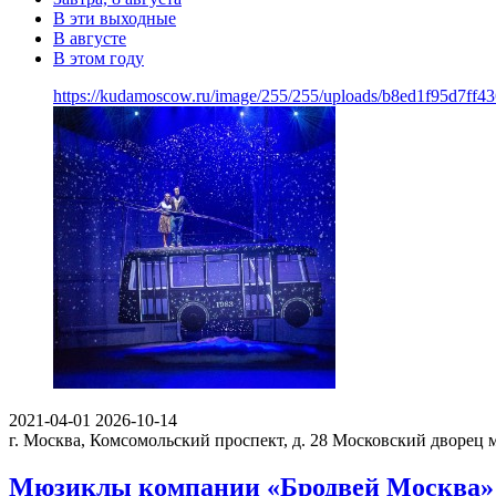
В эти выходные
В августе
В этом году
https://kudamoscow.ru/image/255/255/uploads/b8ed1f95d7ff
2021-04-01
2026-10-14
г. Москва, Комсомольский проспект, д. 28
Московский дворец 
Мюзиклы компании «Бродвей Москва»