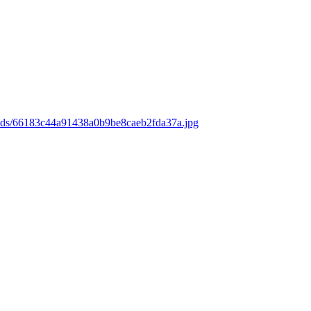
oads/66183c44a91438a0b9be8caeb2fda37a.jpg