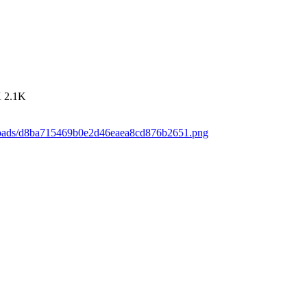
K
2.1K
ploads/d8ba715469b0e2d46eaea8cd876b2651.png