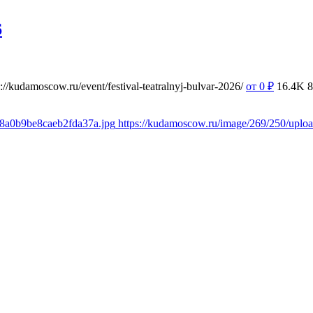
6
s://kudamoscow.ru/event/festival-teatralnyj-bulvar-2026/
от 0
₽
16.4K
8
38a0b9be8caeb2fda37a.jpg
https://kudamoscow.ru/image/269/250/upl