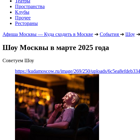
Театры
Пространства
Клубы
Прочее
Рестораны
Афиша Москвы — Куда сходить в Москве
➔
События
➔
Шоу
Шоу Москвы в марте 2025 года
Советуем Шоу
https://kudamoscow.ru/image/269/250/uploads/6c5ea8efdeb3