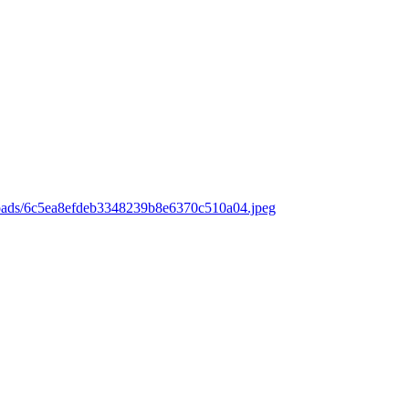
loads/6c5ea8efdeb3348239b8e6370c510a04.jpeg