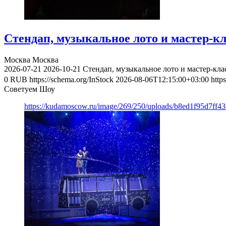
Стендап, музыкальное лото и мастер-к
Москва
Москва
2026-07-21
2026-10-21
Стендап, музыкальное лото и мастер-кл
0
RUB
https://schema.org/InStock
2026-08-06T12:15:00+03:00
http
Советуем Шоу
https://kudamoscow.ru/image/269/250/uploads/b8ed1f95d7ff