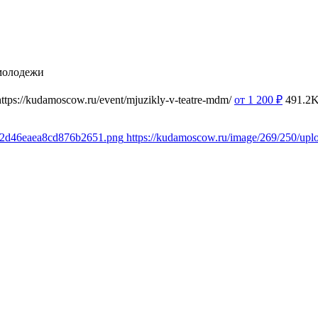
молодежи
https://kudamoscow.ru/event/mjuzikly-v-teatre-mdm/
от 1 200
₽
491.2
0e2d46eaea8cd876b2651.png
https://kudamoscow.ru/image/269/250/u