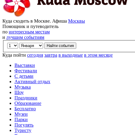
Куда сходить в Москве. Афиша
Москвы
Помощник и путеводитель
по
интересным местам
и
лучшим событиям
Куда пойти
сегодня
завтра
в выходные
в этом месяце
Выставки
Фестивали
С детьми
Активный отдых
Музыка
Шоу
Праздники
Образование
Бесплатно
Музеи
Парки
Погулять
Туристу