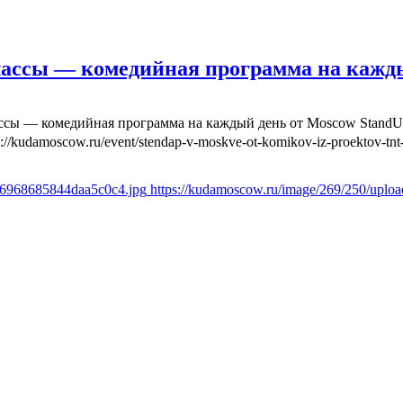
лассы — комедийная программа на кажд
ассы — комедийная программа на каждый день от Moscow Stand
s://kudamoscow.ru/event/stendap-v-moskve-ot-komikov-iz-proektov-tnt-
436968685844daa5c0c4.jpg
https://kudamoscow.ru/image/269/250/upl