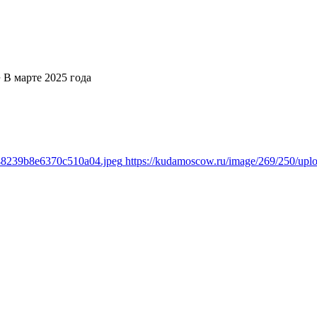
➔
В марте 2025 года
348239b8e6370c510a04.jpeg
https://kudamoscow.ru/image/269/250/up