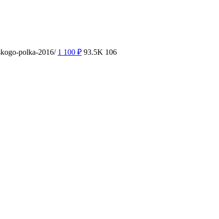
skogo-polka-2016/
1 100
₽
93.5K
106