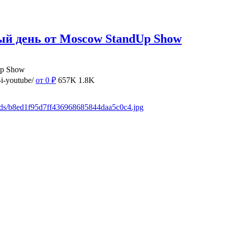
ый день от Moscow StandUp Show
Up Show
i-youtube/
от 0
₽
657K
1.8K
oads/b8ed1f95d7ff436968685844daa5c0c4.jpg