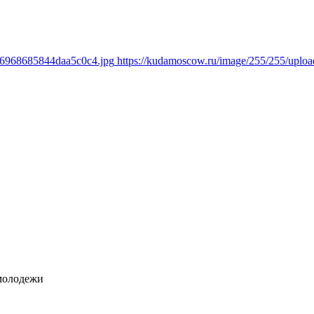
436968685844daa5c0c4.jpg
https://kudamoscow.ru/image/255/255/upl
молодежи