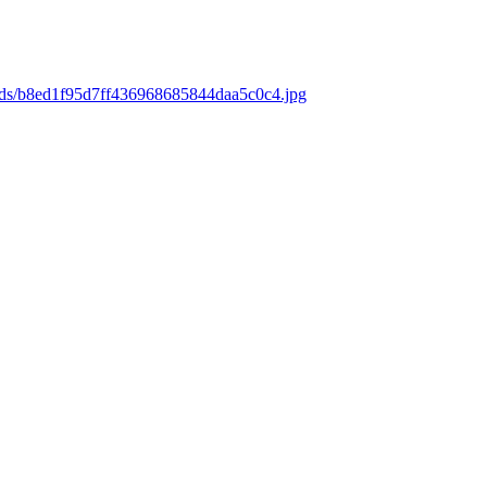
oads/b8ed1f95d7ff436968685844daa5c0c4.jpg