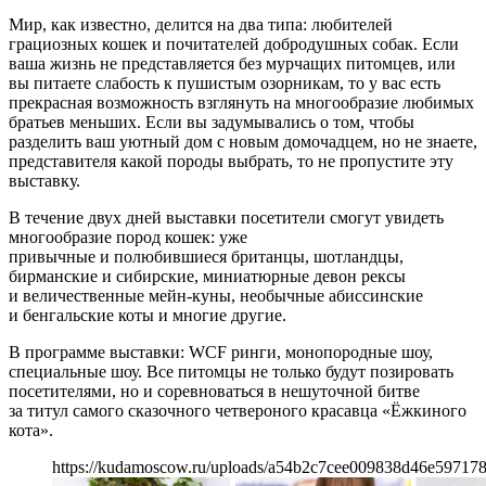
Мир, как известно, делится на два типа: любителей
грациозных кошек и почитателей добродушных собак. Если
ваша жизнь не представляется без мурчащих питомцев, или
вы питаете слабость к пушистым озорникам, то у вас есть
прекрасная возможность взглянуть на многообразие любимых
братьев меньших. Если вы задумывались о том, чтобы
разделить ваш уютный дом с новым домочадцем, но не знаете,
представителя какой породы выбрать, то не пропустите эту
выставку.
В течение двух дней выставки посетители смогут увидеть
многообразие пород кошек: уже
привычные и полюбившиеся британцы, шотландцы,
бирманские и сибирские, миниатюрные девон рексы
и величественные мейн-куны, необычные абиссинские
и бенгальские коты и многие другие.
В программе выставки: WCF ринги, монопородные шоу,
специальные шоу. Все питомцы не только будут позировать
посетителями, но и соревноваться в нешуточной битве
за титул самого сказочного четвероного красавца «Ёжкиного
кота».
https://kudamoscow.ru/uploads/a54b2c7cee009838d46e59717