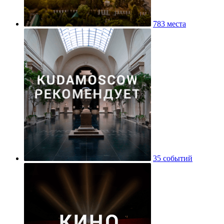
783 места
35 событий