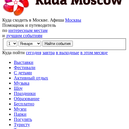
Куда сходить в Москве. Афиша
Москвы
Помощник и путеводитель
по
интересным местам
и
лучшим событиям
Куда пойти
сегодня
завтра
в выходные
в этом месяце
Выставки
Фестивали
С детьми
Активный отдых
Музыка
Шоу
Праздники
Образование
Бесплатно
Музеи
Парки
Погулять
Туристу