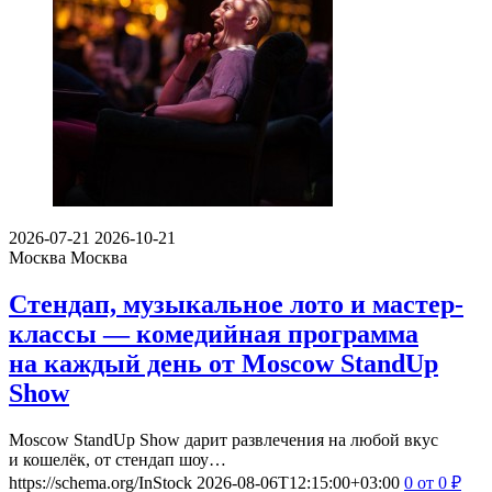
2026-07-21
2026-10-21
Москва
Москва
Стендап, музыкальное лото и мастер-
классы — комедийная программа
на каждый день от Moscow StandUp
Show
Moscow StandUp Show дарит развлечения на любой вкус
и кошелёк, от стендап шоу…
https://schema.org/InStock
2026-08-06T12:15:00+03:00
0
от 0
₽