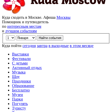
Куда сходить в Москве. Афиша
Москвы
Помощник и путеводитель
по
интересным местам
и
лучшим событиям
Куда пойти
сегодня
завтра
в выходные
в этом месяце
Выставки
Фестивали
С детьми
Активный отдых
Музыка
Шоу
Праздники
Образование
Бесплатно
Музеи
Парки
Погулять
Туристу