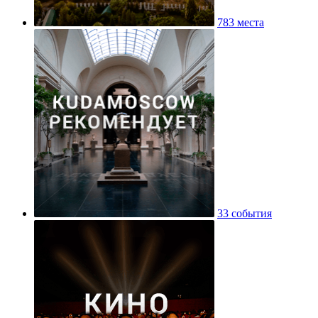
783 места
33 события