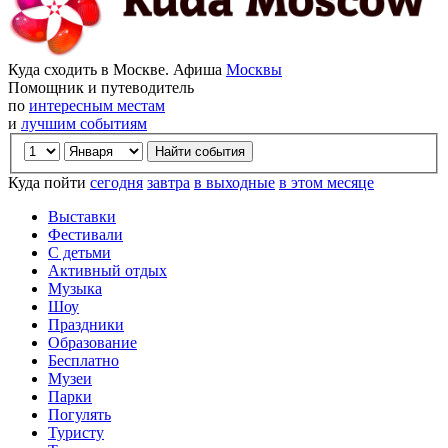
Куда сходить в Москве. Афиша
Москвы
Помощник и путеводитель
по
интересным местам
и
лучшим событиям
Куда пойти
сегодня
завтра
в выходные
в этом месяце
Выставки
Фестивали
С детьми
Активный отдых
Музыка
Шоу
Праздники
Образование
Бесплатно
Музеи
Парки
Погулять
Туристу