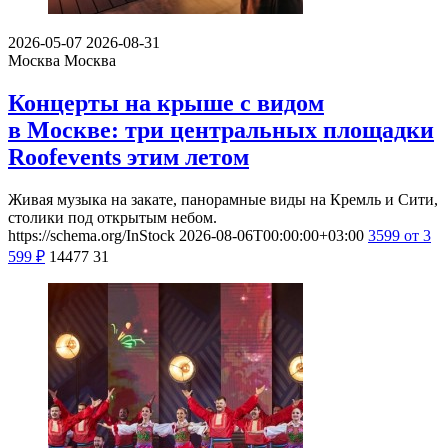
2026-05-07
2026-08-31
Москва
Москва
Концерты на крыше с видом
в Москве: три центральных площадки
Roofevents этим летом
Живая музыка на закате, панорамные виды на Кремль и Сити,
столики под открытым небом.
https://schema.org/InStock
2026-08-06T00:00:00+03:00
3599
от 3
599
₽
14477
31