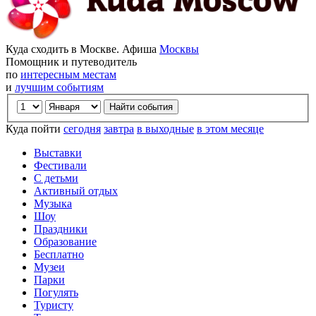
Куда сходить в Москве. Афиша
Москвы
Помощник и путеводитель
по
интересным местам
и
лучшим событиям
Куда пойти
сегодня
завтра
в выходные
в этом месяце
Выставки
Фестивали
С детьми
Активный отдых
Музыка
Шоу
Праздники
Образование
Бесплатно
Музеи
Парки
Погулять
Туристу