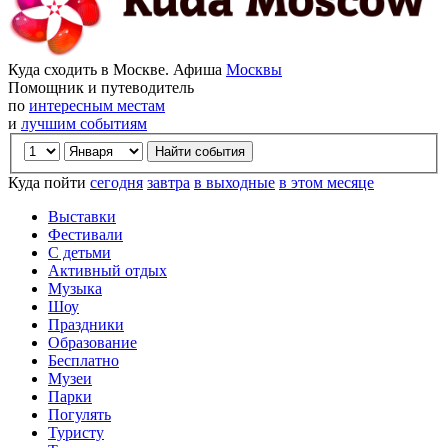
Куда сходить в Москве. Афиша
Москвы
Помощник и путеводитель
по
интересным местам
и
лучшим событиям
Куда пойти
сегодня
завтра
в выходные
в этом месяце
Выставки
Фестивали
С детьми
Активный отдых
Музыка
Шоу
Праздники
Образование
Бесплатно
Музеи
Парки
Погулять
Туристу