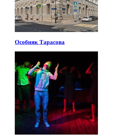
Особняк Тарасова