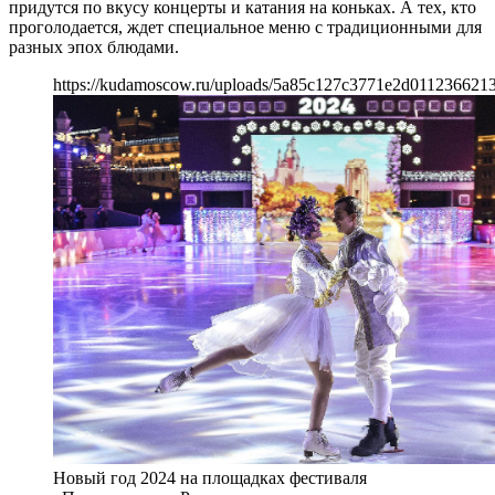
придутся по вкусу концерты и катания на коньках. А тех, кто
проголодается, ждет специальное меню с традиционными для
разных эпох блюдами.
https://kudamoscow.ru/uploads/5a85c127c3771e2d0112366213
Новый год 2024 на площадках фестиваля