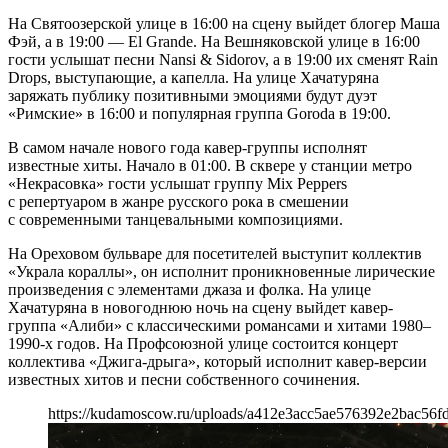
На Святоозерской улице в 16:00 на сцену выйдет блогер Маша
Фэй, а в 19:00 — El Grande. На Вешняковской улице в 16:00
гости услышат песни Nansi & Sidorov, а в 19:00 их сменят Rain
Drops, выступающие, а капелла. На улице Хачатуряна
заряжать публику позитивными эмоциями будут дуэт
«Римские» в 16:00 и популярная группа Goroda в 19:00.
В самом начале нового года кавер-группы исполнят
известные хиты. Начало в 01:00. В сквере у станции метро
«Некрасовка» гости услышат группу Mix Peppers
с репертуаром в жанре русского рока в смешении
с современными танцевальными композициями.
На Ореховом бульваре для посетителей выступит коллектив
«Украла кораллы», он исполнит проникновенные лирические
произведения с элементами джаза и фолка. На улице
Хачатуряна в новогоднюю ночь на сцену выйдет кавер-
группа «Алиби» с классическими романсами и хитами 1980–
1990-х годов. На Профсоюзной улице состоится концерт
коллектива «Джига-дрыга», который исполнит кавер-версии
известных хитов и песни собственного сочинения.
https://kudamoscow.ru/uploads/a412e3acc5ae576392e2bac56fd