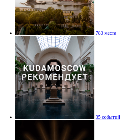
783 места
35 событий