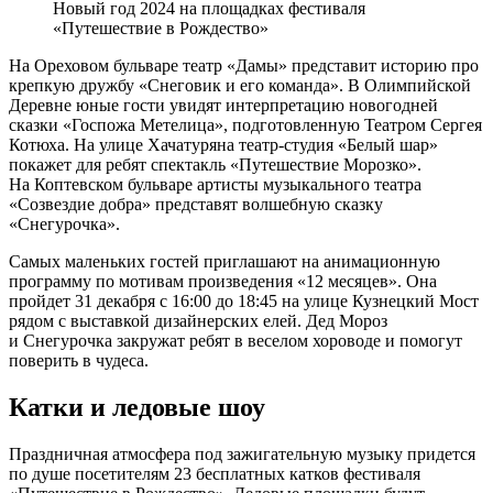
Новый год 2024 на площадках фестиваля
«Путешествие в Рождество»
На Ореховом бульваре театр «Дамы» представит историю про
крепкую дружбу «Снеговик и его команда». В Олимпийской
Деревне юные гости увидят интерпретацию новогодней
сказки «Госпожа Метелица», подготовленную Театром Сергея
Котюха. На улице Хачатуряна театр-студия «Белый шар»
покажет для ребят спектакль «Путешествие Морозко».
На Коптевском бульваре артисты музыкального театра
«Созвездие добра» представят волшебную сказку
«Снегурочка».
Самых маленьких гостей приглашают на анимационную
программу по мотивам произведения «12 месяцев». Она
пройдет 31 декабря с 16:00 до 18:45 на улице Кузнецкий Мост
рядом с выставкой дизайнерских елей. Дед Мороз
и Снегурочка закружат ребят в веселом хороводе и помогут
поверить в чудеса.
Катки и ледовые шоу
Праздничная атмосфера под зажигательную музыку придется
по душе посетителям 23 бесплатных катков фестиваля