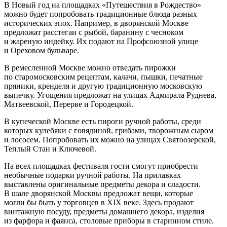
В Новый год на площадках «Путешествия в Рождество»
можно будет попробовать традиционные блюда разных
исторических эпох. Например, в дворянской Москве
предложат расстегаи с рыбой, баранину с чесноком
и жареную индейку. Их подают на Профсоюзной улице
и Ореховом бульваре.
В ремесленной Москве можно отведать пирожки
по старомосковским рецептам, калачи, пышки, печатные
пряники, кренделя и другую традиционную московскую
выпечку. Угощения предложат на улицах Адмирала Руднева,
Матвеевской, Перерве и Городецкой.
В купеческой Москве есть пироги ручной работы, среди
которых кулебяки с говядиной, грибами, творожным сыром
и лососем. Попробовать их можно на улицах Святоозерской,
Теплый Стан и Ключевой.
На всех площадках фестиваля гости смогут приобрести
необычные подарки ручной работы. На прилавках
выставлены оригинальные предметы декора и сладости.
В шале дворянской Москвы предложат вещи, которые
могли бы быть у торговцев в XIX веке. Здесь продают
винтажную посуду, предметы домашнего декора, изделия
из фарфора и фаянса, столовые приборы в старинном стиле.