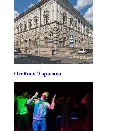
Хамовники пешком: музеи, старые переулки и
набережные
Хамовники нельзя удобно пройти по прямой: музейные
кварталы, Новодевичий ансамбль и Лужники образуют
разные кластеры.
Последние добавленные
интересные
места