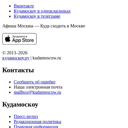
с ребенком, куда сходить с парнем или девушкой? Выбираете
место для свидания? Ищете развлечения на выходные?
Интересуетесь активным отдыхом? Посещаете выставки?
Не знаете куда сходить на корпоратив? Кудамоскоу поможет!
Кудамоскоу — это лучший сайт о самых интересных событиях
Москвы. Мы знаем куда сходить в Москве с девушкой,
с парнем или большой компанией. У нас только лучшие
события, музеи и выставки Москвы. События для детей
и их родителей, лучшие достопримечательности и интересные
места Москвы, которые обязательно стоит посетить!
Мы советуем любые варианты отдыха в Москве — концерты,
отдых в парках, достопримечательности для экскурсий, места,
куда можно сходить с ребенком, выставки, театры, шоу,
спортивные мероприятия, места для активного отдыха
и отдыха с семьей, и многое другое.
Мы в социальных сетях
Вконтакте
Кудамоскоу в однокласниках
Кудамоскоу в телеграме
Афиша Москвы — Куда сходить в Москве