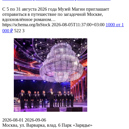
2026-08-05
2026-09-06
Москва, Новый Арбат, 7с1
Музей Магии на Новом Арбате
Мистический Арбат: тайны Москвы
и магия Булгакова в Музее Магии
С 5 по 31 августа 2026 года Музей Магии приглашает
отправиться в путешествие по загадочной Москве,
вдохновлённое романом…
https://schema.org/InStock
2026-08-05T11:37:00+03:00
1000
от 1
000
₽
522
3