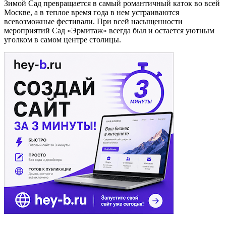
Сад «Эрмитаж»
Сад «Эрмитаж» — одно из старейших мест отдыха в Москве.
И хоть территория Сада неочень велика, в ней умещаются: три
театра, эстрада, фонтан, детская площадка, белки, фазаны,
голуби, цветы, деревья, гарден коттеджи.
Зимой Сад превращается в самый романтичный каток во всей
Москве, а в теплое время года в нем устраиваются
всевозможные фестивали. При всей насыщенности
мероприятий Сад «Эрмитаж» всегда был и остается уютным
уголком в самом центре столицы.