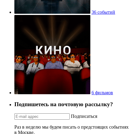
783 места
36 событий