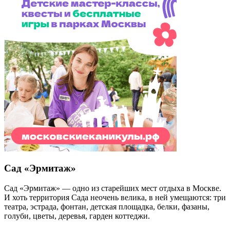
проекта «Лето в Москве» пройдет фестиваль «Лица». Каждое
мероприятие будет включать более 30 программ для детей…
https://schema.org/InStock
2026-07-27T14:07:00+03:00
0
Бесплатно
1666
11
На нашем сайте вы найдете всю информацию про событие
новогодняя ночь 2016 в саду «Эрмитаж».
Кудамоскоу — это интерактивная афиша самых интересных
событий Москвы.
Кудамоскоу в курсе всех событий, которые пройдут в Москве.
Если вы знаете о событии, которого нет на сайте,
сообщите
нам
!
Напомнить
Вы организатор этого события?