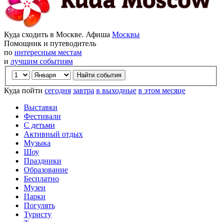
Куда сходить в Москве. Афиша
Москвы
Помощник и путеводитель
по
интересным местам
и
лучшим событиям
Куда пойти
сегодня
завтра
в выходные
в этом месяце
Выставки
Фестивали
С детьми
Активный отдых
Музыка
Шоу
Праздники
Образование
Бесплатно
Музеи
Парки
Погулять
Туристу