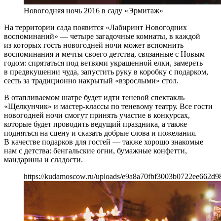
Новогодняя ночь 2016 в саду «Эрмитаж»
На территории сада появится «Лабиринт Новогодних
воспоминаний» — четыре загадочные комнаты, в каждой
из которых гость новогодней ночи может вспомнить
воспоминания и мечты своего детства, связанные с Новым
годом: спрятаться под ветвями украшенной елки, замереть
в предвкушении чуда, запустить руку в коробку с подарком,
сесть за традиционно накрытый «взрослыми» стол.
В отапливаемом шатре будет идти теневой спектакль
«Щелкунчик» и мастер-классы по теневому театру. Все гости
новогодней ночи смогут принять участие в конкурсах,
которые будет проводить ведущий праздника, а также
подняться на сцену и сказать добрые слова и пожелания.
В качестве подарков для гостей — также хорошо знакомые
нам с детства: бенгальские огни, бумажные конфетти,
мандарины и сладости.
https://kudamoscow.ru/uploads/e9a8a70fbf3003b0722ee662d9