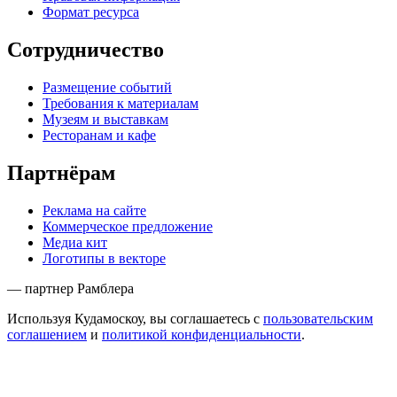
© 2013–2026
кудамоскоу.ру
| kudamoscow.ru
Контакты
Сообщить об ошибке
Наша электронная почта
mailbox@kudamoscow.ru
Кудамоскоу
Пресс-релиз
Редакционная политика
Правовая информация
Формат ресурса
Сотрудничество
Размещение событий