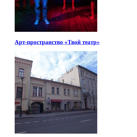
Особняк Тарасова