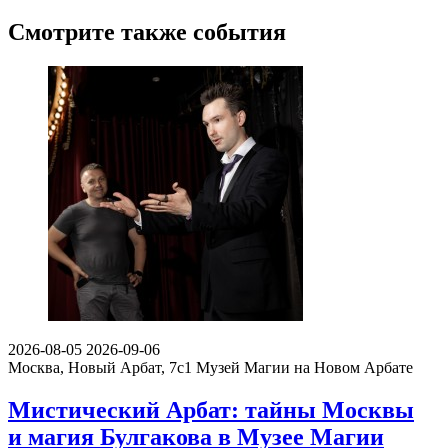
Лучшие
Пожалуйста, оставьте подробный отзыв или комментарий,
чтобы другим людям было проще принять решение по поводу
посещения! Расскажите о том, что стоит знать тем, кто только
планирует посещение.
Поделитесь с своими впечатлениями от посещения. Напишите
о том, что вам понравилось, а что нет, что запомнилось, что
показалось интересным или необычным. Если вы ходили с
детьми, расскажите об их впечатлениях.
Будьте корректны, и соблюдайте правила приличия.
Смотрите также события