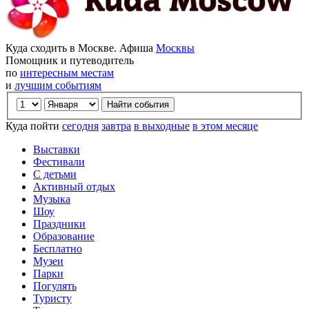
Куда сходить в Москве. Афиша
Москвы
Помощник и путеводитель
по
интересным местам
и
лучшим событиям
Куда пойти
сегодня
завтра
в выходные
в этом месяце
Выставки
Фестивали
С детьми
Активный отдых
Музыка
Шоу
Праздники
Образование
Бесплатно
Музеи
Парки
Погулять
Туристу