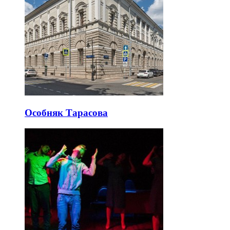
Особняк Тарасова