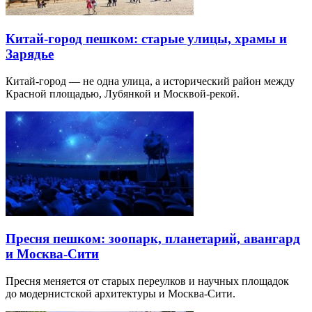
Китай-город пешком: старые улицы, храмы и
Зарядье
Китай-город — не одна улица, а исторический район между
Красной площадью, Лубянкой и Москвой-рекой.
Пресня пешком: зоопарк, планетарий, авангард
и Москва-Сити
Пресня меняется от старых переулков и научных площадок
до модернистской архитектуры и Москва-Сити.